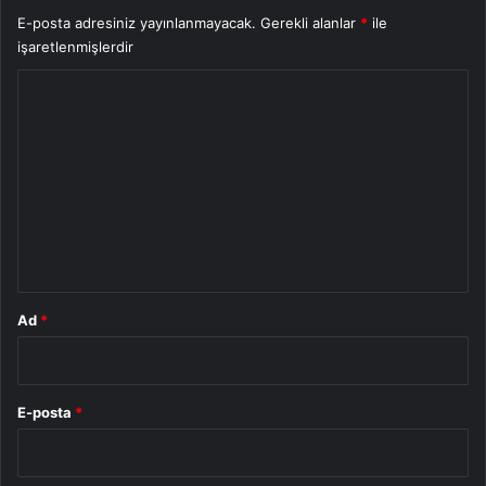
E-posta adresiniz yayınlanmayacak.
Gerekli alanlar
*
ile
işaretlenmişlerdir
Y
o
r
u
m
*
Ad
*
E-posta
*