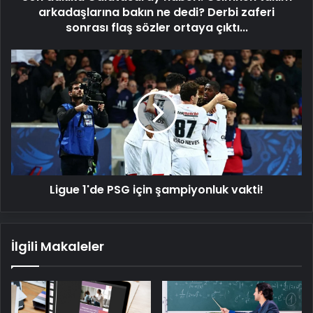
Derbi
arkadaşlarına bakın ne dedi? Derbi zaferi
zaferi
sonrası flaş sözler ortaya çıktı...
sonrası
flaş
Ligue
sözler
1'de
ortaya
PSG
çıktı...
için
şampiyonluk
vakti!
Ligue 1'de PSG için şampiyonluk vakti!
İlgili Makaleler