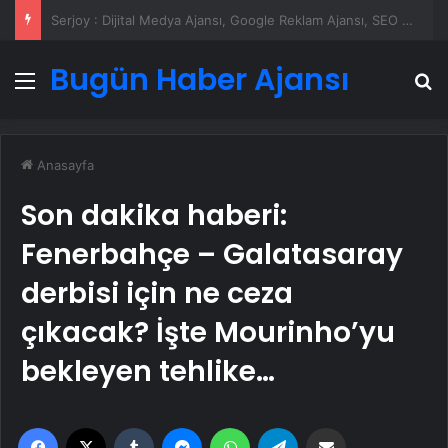
UETDS Nedir ? Uetds.com İle Akıllı Dijital Taşımacılık Yazılımı
Bugün Haber Ajansı
Menü
A
Anasayfa
Son dakika haberi:
Fenerbahçe – Galatasaray
derbisi için ne ceza
çıkacak? İşte Mourinho’yu
bekleyen tehlike…
Facebook
X
Tumblr
Messenger
WhatsApp
Telegram
Email'den paylaş