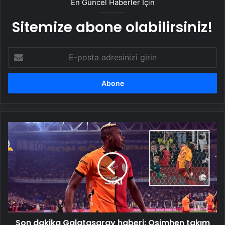
En Güncel Haberler İçin
Sitemize abone olabilirsiniz!
E-
posta
adresinizi
girin
Son
dakika
Galatasaray
haberi:
Osimhen
takım
arkadaşlarına
bakın
ne
Son dakika Galatasaray haberi: Osimhen takım
dedi?