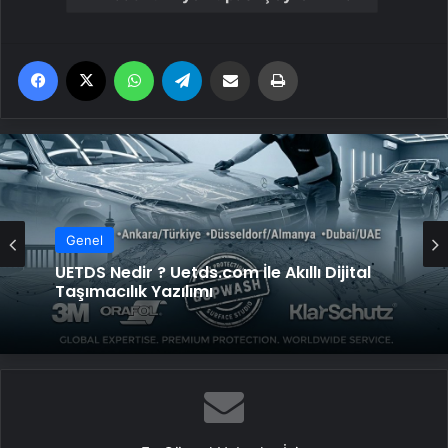
Facebook
X
WhatsApp
Telegram
Email'den paylaş
Yaz
Genel
UETDS Nedir ? Uetds.com İle Akıllı Dijital
Taşımacılık Yazılımı