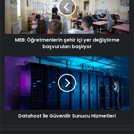
içi
yer
değiştirme
başvuruları
başlıyor
MEB: Öğretmenlerin şehir içi yer değiştirme
başvuruları başlıyor
Datahost
İle
Güvenilir
Sunucu
Hizmetleri
Datahost İle Güvenilir Sunucu Hizmetleri