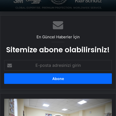
En Güncel Haberler İçin
Sitemize abone olabilirsiniz!
E-
posta
adresinizi
girin
MEB:
Öğretmenlerin
şehir