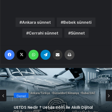
Ankara sünnet
Bebek sünneti
Cerrahi sünnet
Sünnet
Facebook
X
WhatsApp
Telegram
Email'den paylaş
Yaz
Genel
UETDS Nedir ? Uetds.com İle Akıllı Dijital
Taşımacılık Yazılımı