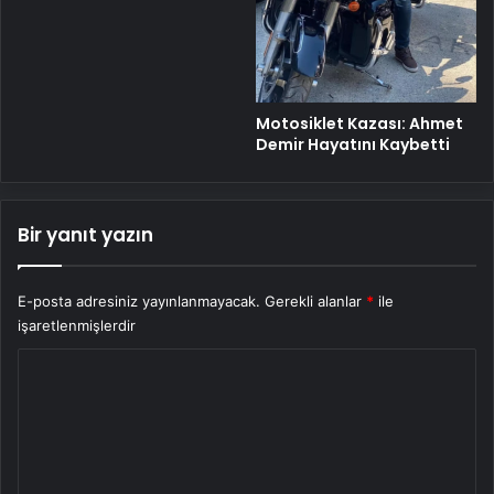
Motosiklet Kazası: Ahmet
Demir Hayatını Kaybetti
Bir yanıt yazın
E-posta adresiniz yayınlanmayacak.
Gerekli alanlar
*
ile
işaretlenmişlerdir
Y
o
r
u