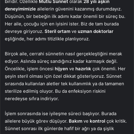
biridir. Özellikle
Mutlu Sünnet
olarak
28 yılı aşkın
deneyimimizle
ailelerin güvenini kazanmış durumdayız.
Düşünün, bir bebeğin ilk adımı kadar önemli bir süreç bu.
Her aile, çocuğu için en iyisini ister. Biz de tam burada
devreye giriyoruz.
Steril ortam
ve
uzman doktorlar
eşliğinde, her adımı titizlikle planlıyoruz.
Birçok aile, cerrahi sünnetin nasıl gerçekleştiğini merak
ediyor. Aslında süreç sandığınız kadar karmaşık değil.
Öncelikle, işlem öncesi
hijyen
ve
hazırlık
çok önemli. Her
şeyin steril olması için özel dikkat gösteriyoruz. Sünnet
sırasında kullanılan aletler tek kullanımlık ya da tamamen
sterilize edilmiş oluyor. Bu da enfeksiyon riskini
neredeyse sıfıra indiriyor.
İşlem sonrasında ise iyileşme süreci başlıyor. Burada
ailelere büyük görev düşüyor.
Bakım
ve
kontrol
çok kritik.
Sünnet sonrası ilk günlerde hafif bir ağrı ya da şişlik