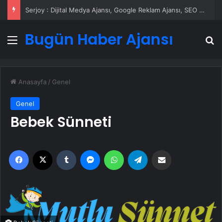
Serjoy : Dijital Medya Ajansı, Google Reklam Ajansı, SEO Ajansı ve Web Tasarım Ajansı
Bugün Haber Ajansı
Menü
A
Anasayfa
/
Genel
Genel
Bebek Sünneti
Facebook
X
Tumblr
Messenger
WhatsApp
Telegram
Email'den paylaş