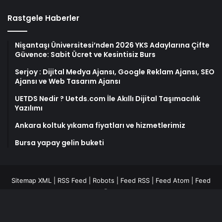
Rastgele Haberler
Nişantaşı Üniversitesi’nden 2026 YKS Adaylarına Çifte
Güvence: Sabit Ücret ve Kesintisiz Burs
Serjoy : Dijital Medya Ajansı, Google Reklam Ajansı, SEO
Ajansı ve Web Tasarım Ajansı
UETDS Nedir ? Uetds.com İle Akıllı Dijital Taşımacılık
Yazılımı
Ankara koltuk yıkama fiyatları ve hizmetlerimiz
Bursa yapay gelin buketi
Sitemap XML
|
RSS Feed
|
Robots
|
Feed RSS
|
Feed Atom
|
Feed
Post
Copyright © 2024 Tüm Telif Hakları Saklıdır.