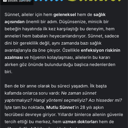
Bebek Sünneti
Sünnet, aileler için hem
geleneksel
hem de
sağlık
açısından
önemli bir adım. Düşünsenize, minicik bir
bebeğin hayatında ilk kez karşılaştığı bu deneyim, hem
anneleri hem babaları heyecanlandırıyor. Sünnet, sadece
dini bir gereklilik değil, aynı zamanda bazı sağlık
avantajlarıyla da öne çıkıyor. Özellikle
enfeksiyon riskinin
azalması
ve hijyenin kolaylaşması, ailelerin bu kararı
alırken göz önünde bulundurduğu başlıca nedenlerden
biri.
Ben de bir anne olarak bu süreci yaşadım. İlk başta
kafamda onlarca soru vardı:
Ne zaman sünnet
yaptırmalıyız? Hangi yöntemi seçmeliyiz? Acı hisseder mi?
İşte tam bu noktada,
Mutlu Sünnet
’in 28 yılı aşkın
tecrübesi devreye giriyor. Yıllardır binlerce ailenin güvenle
tercih ettiği bu merkez, hem
uzman doktorları
hem de