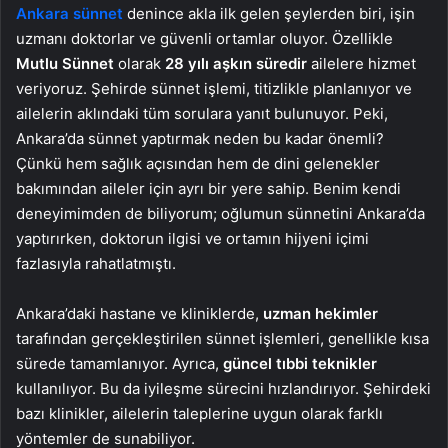
Ankara sünnet
denince akla ilk gelen şeylerden biri, işin
uzmanı doktorlar ve güvenli ortamlar oluyor. Özellikle
Mutlu Sünnet
olarak
28 yılı aşkın süredir
ailelere hizmet
veriyoruz. Şehirde sünnet işlemi, titizlikle planlanıyor ve
ailelerin aklındaki tüm sorulara yanıt bulunuyor. Peki,
Ankara’da sünnet yaptırmak neden bu kadar önemli?
Çünkü hem sağlık açısından hem de dini gelenekler
bakımından aileler için ayrı bir yere sahip. Benim kendi
deneyimimden de biliyorum; oğlumun sünnetini Ankara’da
yaptırırken, doktorun ilgisi ve ortamın hijyeni içimi
fazlasıyla rahatlatmıştı.
Ankara’daki hastane ve kliniklerde,
uzman hekimler
tarafından gerçekleştirilen sünnet işlemleri, genellikle kısa
sürede tamamlanıyor. Ayrıca,
güncel tıbbi teknikler
kullanılıyor. Bu da iyileşme sürecini hızlandırıyor. Şehirdeki
bazı klinikler, ailelerin taleplerine uygun olarak farklı
yöntemler de sunabiliyor.