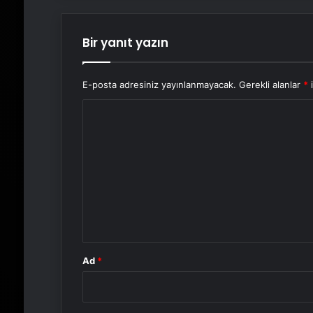
Bir yanıt yazın
E-posta adresiniz yayınlanmayacak.
Gerekli alanlar
*
i
Y
o
r
u
m
*
Ad
*