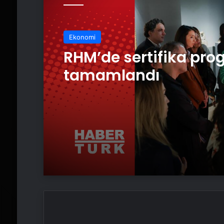
Ekonomi
Ekonomi
RHM’de sertifika pro
tamamlandı
‘Kutsal’ AKM’de seyir
buluşuyor