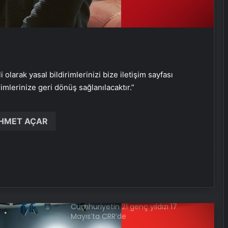
Glass Beams KüçükÇiftlik Park’a
geliyor
i olarak yasal bildirimlerinizi bize iletişim sayfası
Pera Müzesi’nde ‘Uzun Gece, Uzun
rimlerinize geri dönüş sağlanılacaktır.”
Müzik’
HMET AÇAR
CultureCIVIC Yerel Projeler Hibe
Programı için son tarih 20 Mayıs
Cumhuriyetin 21 genç yıldızı 17
Mayıs’ta CRR’de
RHM’de sertifika programı