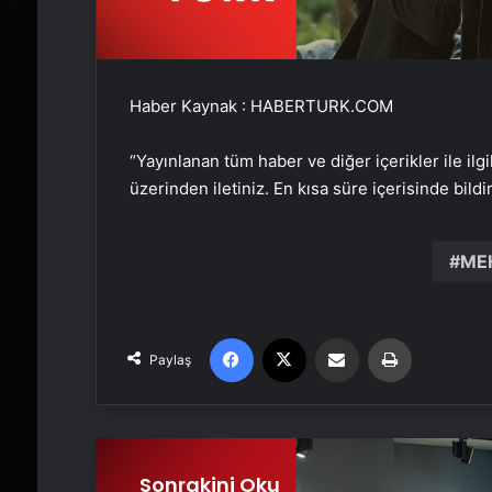
Haber Kaynak : HABERTURK.COM
“Yayınlanan tüm haber ve diğer içerikler ile ilgil
üzerinden iletiniz. En kısa süre içerisinde bildi
ME
Facebook
X
Email'den paylaş
Yaz
Paylaş
Sonrakini Oku