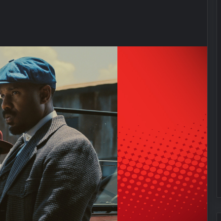
BİFO’dan ‘Yüzyılın Yankıları’ konseri
Müzeler Konuşuyor: Konuğumuz
Hollanda
Gaye Su Akyol KüçükÇiftlik Park’ta