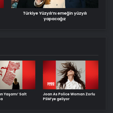
‘Kutsal’ AKM’de seyirciyle buluşuyor
Türkiye Yüzyılı’nı emeğin yüzyılı
yapacağız
Müzikseverler Sónar Istanbul’da
buluştu
ın Yaşamı’ Salt
Joan As Police Woman Zorlu
da
PSM’ye geliyor