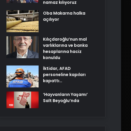
namaz kılıyoruz
Oba Makarna halka
açılıyor
Kılıçdaroğlu’nun mal
varlıklarına ve banka
hesaplarına haciz
konuldu
İktidar, AFAD
personeline kapıları
kapattı…
‘Hayvanların Yaşamı’
Salt Beyoğlu’nda