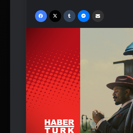
Facebook
X
Tumblr
Messenger
Email'den paylaş