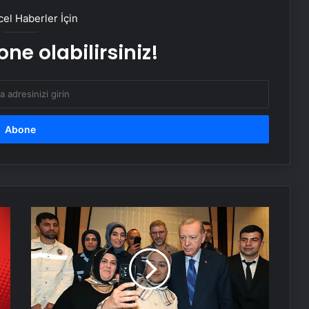
Glass Beams KüçükÇiftlik Park’a
el Haberler İçin
geliyor
ne olabilirsiniz!
Pera Müzesi’nde ‘Uzun Gece, Uzun
Müzik’
CultureCIVIC Yerel Projeler Hibe
Programı için son tarih 20 Mayıs
Cumhuriyetin 21 genç yıldızı 17
Mayıs’ta CRR’de
Türkiye
Yüzyılı’nı
emeğin
yüzyılı
RHM’de sertifika programı
yapacağız
tamamlandı