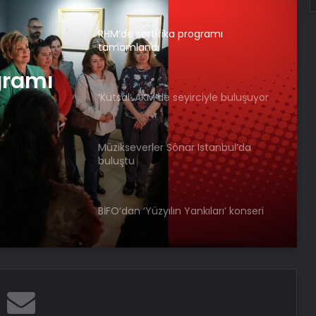
tamamlandı
‘Kutsal’ AKM’de seyirciyle buluşuyor
Müzikseverler Sónar Istanbul’da
gramı
buluştu
ciyle
BİFO’dan ‘Yüzyılın Yankıları’ konseri
Müzeler Konuşuyor: Konuğumuz
Hollanda
Gaye Su Akyol KüçükÇiftlik Park’ta