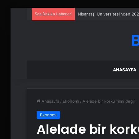
Son Dakika Haberleri
Serjoy : Dijital Medya Ajansı, 
ANASAYFA
Anasayfa
/
Ekonomi
/
Alelade bir korku filmi değil
Ekonomi
Alelade bir kork