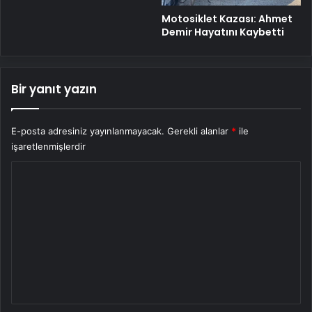
Motosiklet Kazası: Ahmet
Demir Hayatını Kaybetti
Bir yanıt yazın
E-posta adresiniz yayınlanmayacak.
Gerekli alanlar
*
ile
işaretlenmişlerdir
Y
o
r
u
m
*