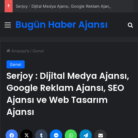
Serjoy : Dijital Medya Ajansı, Google Reklam Ajansı, SEO Ajansı ve Web Tasarım Ajansı
Bugün Haber Ajansı
Menü
A
Anasayfa
/
Genel
Genel
Serjoy : Dijital Medya Ajansı,
Google Reklam Ajansı, SEO
Ajansı ve Web Tasarım
Ajansı
Facebook
X
Tumblr
Messenger
WhatsApp
Telegram
Email'den paylaş