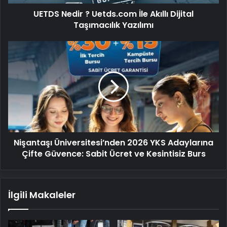
Yazılımı
UETDS Nedir ? Uetds.com İle Akıllı Dijital
Taşımacılık Yazılımı
Nişantaşı
Üniversitesi’nden
2026
YKS
Adaylarına
Çifte
Güvence:
Sabit
Ücret
Nişantaşı Üniversitesi’nden 2026 YKS Adaylarına
ve
Kesintisiz
Çifte Güvence: Sabit Ücret ve Kesintisiz Burs
Burs
İlgili Makaleler