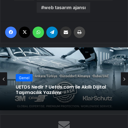
web tasarım ajansı
Facebook
X
WhatsApp
Telegram
Email'den paylaş
Yaz
Genel
Genel
UETDS Nedir ? Uetds.com İle Akıllı Dijital
Taşımacılık Yazılımı
Ankara koltuk yıkama fiyatları ve
hizmetlerimiz