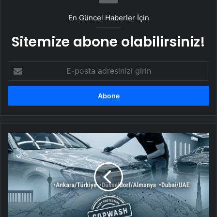
En Güncel Haberler İçin
Sitemize abone olabilirsiniz!
E-
posta
adresinizi
girin
UETDS
Nedir
?
Uetds.com
İle
Akıllı
Dijital
Taşımacılık