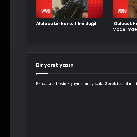
Alelade bir korku filmi değil
‘Gelecek Kı
Modern’de
Bir yanıt yazın
E-posta adresiniz yayınlanmayacak.
Gerekli alanlar
*
i
Y
o
r
u
m