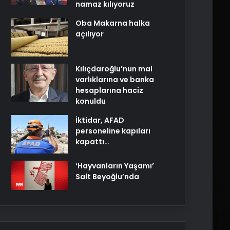
namaz kılıyoruz
Oba Makarna halka
açılıyor
Kılıçdaroğlu’nun mal
varlıklarına ve banka
hesaplarına haciz
konuldu
İktidar, AFAD
personeline kapıları
kapattı…
‘Hayvanların Yaşamı’
Salt Beyoğlu’nda