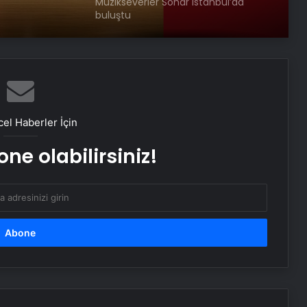
Müzikseverler Sónar Istanbul’da
buluştu
BİFO’dan ‘Yüzyılın Yankıları’ konseri
Müzeler Konuşuyor: Konuğumuz
el Haberler İçin
Hollanda
ne olabilirsiniz!
Gaye Su Akyol KüçükÇiftlik Park’ta
Glass Beams KüçükÇiftlik Park’a
geliyor
Pera Müzesi’nde ‘Uzun Gece, Uzun
Müzik’