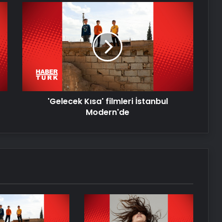
'Gelecek
Kısa'
CultureCIVIC Yerel Projeler Hibe
filmleri
Programı için son tarih 20 Mayıs
İstanbul
Modern'de
Cumhuriyetin 21 genç yıldızı 17
Mayıs’ta CRR’de
'Gelecek Kısa' filmleri İstanbul
Modern'de
RHM’de sertifika programı
tamamlandı
‘Kutsal’ AKM’de seyirciyle buluşuyor
Müzikseverler Sónar Istanbul’da
buluştu