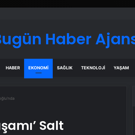
Google Reklam Ajansı, SEO Ajansı ve Web Tasarım Ajansı
Bugün Haber Ajans
HABER
EKONOMI
SAĞLIK
TEKNOLOJI
YAŞAM
oğlu’nda
şamı’ Salt