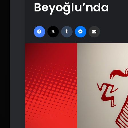
Beyoğlu’nda
Facebook
X
Tumblr
Messenger
Email'den paylaş