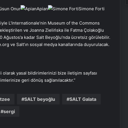
üsun Onur
Apian
Simone Forti
ğiyle L’Internationale’nin Museum of the Commons
kleştirilen ve Joanna Zielińska ile Fatma Çolakoğlu
 Ağustos’a kadar Salt Beyoğlu’nda ücretsiz görülebilir.
BİFO’dan ‘Yüzyılın Yankıları’ konseri
e.org ve Salt’ın sosyal medya kanallarında duyurulacak.
Müzeler Konuşuyor: Konuğumuz
Hollanda
i olarak yasal bildirimlerinizi bize iletişim sayfası
rimlerinize geri dönüş sağlanılacaktır.”
Gaye Su Akyol KüçükÇiftlik Park’ta
etzee
SALT beyoğlu
SALT Galata
Glass Beams KüçükÇiftlik Park’a
sergi
geliyor