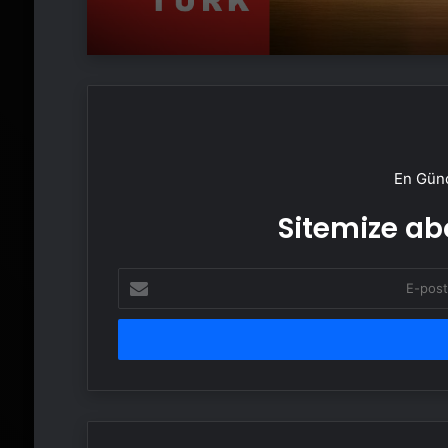
En Günc
Sitemize abo
E-
posta
adresinizi
girin