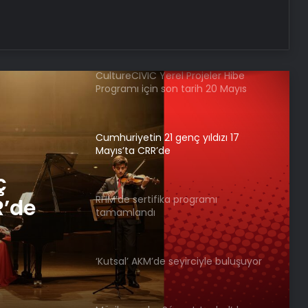
Pera Müzesi’nde ‘Uzun Gece, Uzun
Müzik’
CultureCIVIC Yerel Projeler Hibe
Programı için son tarih 20 Mayıs
Cumhuriyetin 21 genç yıldızı 17
Mayıs’ta CRR’de
ç
RHM’de sertifika programı
R’de
tamamlandı
‘Kutsal’ AKM’de seyirciyle buluşuyor
gramı