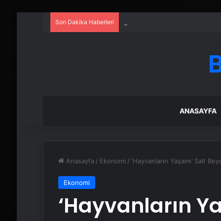
Son Dakika Haberleri
Serjoy : Dijital Medya Ajansı, 
ANASAYFA
Anasayfa
/
Ekonomi
/
‘Hayvanların Yaşamı’ Salt Bey
Ekonomi
‘Hayvanların Ya