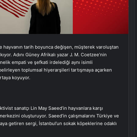
 ile hayvanın tarih boyunca değişen, müşterek varoluştan
ıkıyor. Adını Güney Afrikalı yazar J. M. Coetzee’nin
lik empati ve şefkati irdelediği aynı isimli
belirleyen toplumsal hiyerarşileri tartışmaya açarken
 ortaya koyuyor.
tivist sanatçı Lin May Saeed’in hayvanlara karşı
l merkezini oluşturuyor. Saeed’in çalışmalarını Türkiye ve
araya getiren sergi, İstanbul’un sokak köpeklerine odaklı