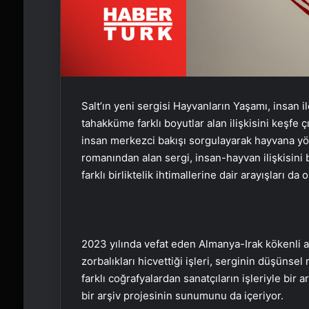
Salt’ın yeni sergisi Hayvanların Yaşamı, insan
tahakküme farklı boyutlar alan ilişkisini keşfe ç
insan merkezci bakışı sorgulayarak hayvana yöne
romanından alan sergi, insan-hayvan ilişkisini 
farklı birliktelik ihtimallerine dair arayışları da
2023 yılında vefat eden Almanya-Irak kökenli ak
zorbalıkları hicvettiği işleri, serginin düşünse
farklı coğrafyalardan sanatçıların işleriyle bir 
bir arşiv projesinin sunumunu da içeriyor.