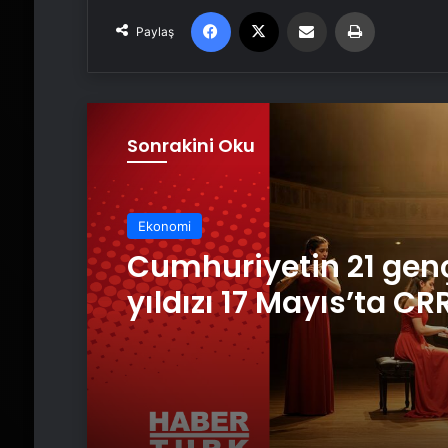
Facebook
X
Email'den paylaş
Yaz
Paylaş
Sonrakini Oku
Ekonomi
Cumhuriyetin 21 gen
Ekonomi
yıldızı 17 Mayıs’ta CR
RHM’de sertifika pro
tamamlandı