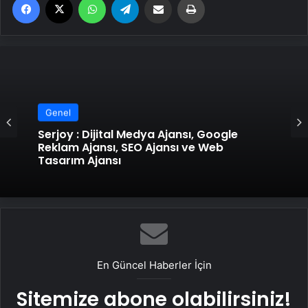
Genel
Genel
Serjoy : Dijital Medya Ajansı, Google
Reklam Ajansı, SEO Ajansı ve Web
UETDS Nedir ? Uetds.com İle Akıllı Dijital
Tasarım Ajansı
Taşımacılık Yazılımı
En Güncel Haberler İçin
Sitemize abone olabilirsiniz!