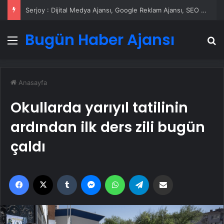
Serjoy : Dijital Medya Ajansı, Google Reklam Ajansı, SEO Ajansı ve Web Tasarım Ajansı
Bugün Haber Ajansı
Menü
A
Anasayfa
Okullarda yarıyıl tatilinin
ardından ilk ders zili bugün
çaldı
Facebook
X
Tumblr
Messenger
WhatsApp
Telegram
Email'den paylaş