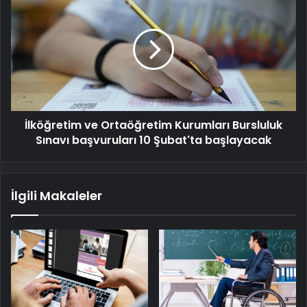
ve
Ortaöğretim
Kurumları
Bursluluk
Sınavı
başvuruları
10
Şubat'ta
İlköğretim ve Ortaöğretim Kurumları Bursluluk
başlayacak
Sınavı başvuruları 10 Şubat'ta başlayacak
İlgili Makaleler