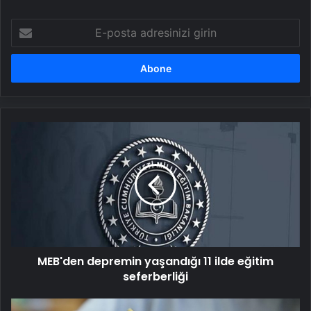
E-
posta
adresinizi
girin
MEB'den
depremin
yaşandığı
11
ilde
eğitim
seferberliği
MEB'den depremin yaşandığı 11 ilde eğitim
seferberliği
İlköğretim