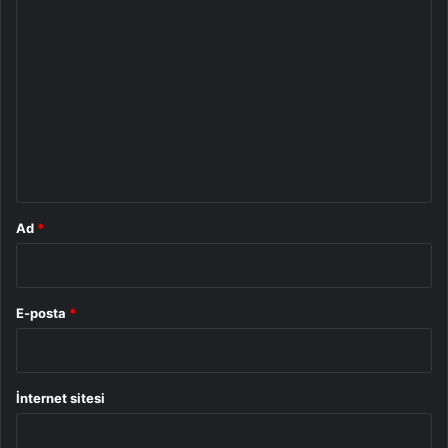
Y
o
r
u
m
*
Ad
*
E-posta
*
İnternet sitesi