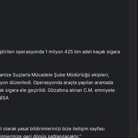
ştirilen operasyonda 1 milyon 425 bin adet kaçak sigara
ganize Suçlarla Mücadele Şube Müdürlüğü ekipleri,
syon düzenledi. Operasyonda araçta yapılan aramada
k sigara ele geçirildi. Gözaltına alınan C.M. emniyete
Bigo Elmas Bayi – Güvenli, Hızlı ve
NİSA
Uygun Fiyatlı Elmas Satın Almanın
Yeni Adresi
Datahost İle Güvenilir Sunucu
Hizmetleri
i olarak yasal bildirimlerinizi bize iletişim sayfası
rimlerinize geri dönüş sağlanılacaktır.”