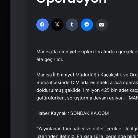
Facebook
X
Tumblr
Messenger
Email'den paylaş
Manisa’da emniyet ekipleri tarafından gerçekle
ele geçirildi.
Manisa İl Emniyet Müdürlüğü Kaçakçılık ve Or
Soma ilçesinde C.M. idaresindeki araca opera
doldurulmuş şekilde 1 milyon 425 bin adet kaça
götürülürken, soruşturma devam ediyor. – MA
Haber Kaynak : SONDAKIKA.COM
“Yayınlanan tüm haber ve diğer içerikler ile ilgil
üzerinden iletiniz. En kısa süre içerisinde bildi