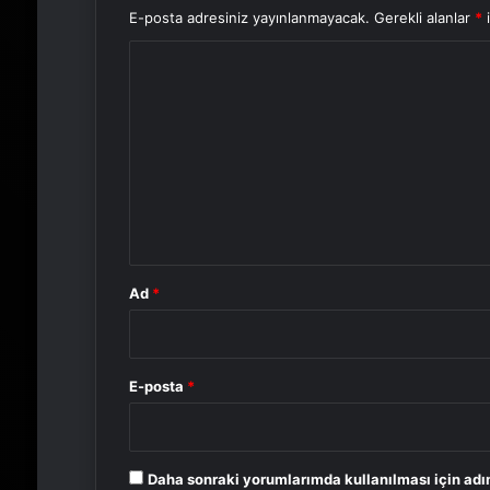
E-posta adresiniz yayınlanmayacak.
Gerekli alanlar
*
i
Y
o
r
u
m
*
Ad
*
E-posta
*
Daha sonraki yorumlarımda kullanılması için adı