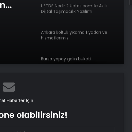
am
UETDS Nedir ? Uetds.com İle Akıllı
Dijital Taşımacılık Yazılımı
e Web
Ankara koltuk yıkama fiyatları ve
hizmetlerimiz
Bursa yapay gelin buketi
Bigo Elmas Bayi – Güvenli, Hızlı ve
Uygun Fiyatlı Elmas Satın Almanın
Yeni Adresi
el Haberler İçin
Datahost İle Güvenilir Sunucu
Hizmetleri
ne olabilirsiniz!