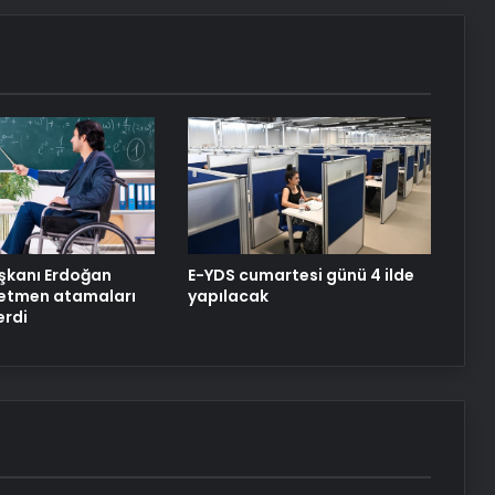
Dijital Taşımacılık Yazılımı
Ankara koltuk yıkama fiyatları ve
hizmetlerimiz
Bursa yapay gelin buketi
kanı Erdoğan
E-YDS cumartesi günü 4 ilde
retmen atamaları
yapılacak
erdi