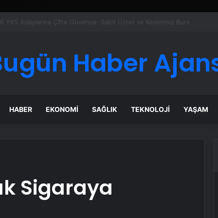
Google Reklam Ajansı, SEO Ajansı ve Web Tasarım Ajansı
Bugün Haber Ajans
HABER
EKONOMI
SAĞLIK
TEKNOLOJI
YAŞAM
k Sigaraya