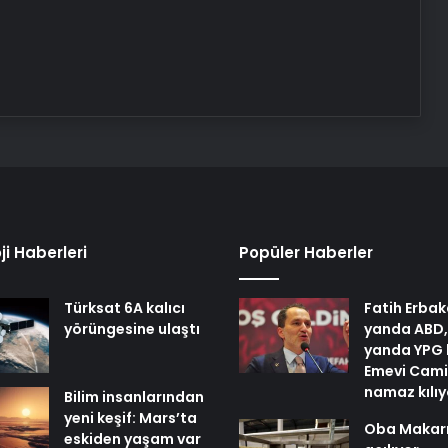
ji Haberleri
Popüler Haberler
Türksat 6A kalıcı
Fatih Erbak
yörüngesine ulaştı
yanda ABD,
yanda YPG 
Emevi Cami
namaz kılı
Bilim insanlarından
yeni keşif: Mars’ta
Oba Makar
eskiden yaşam var