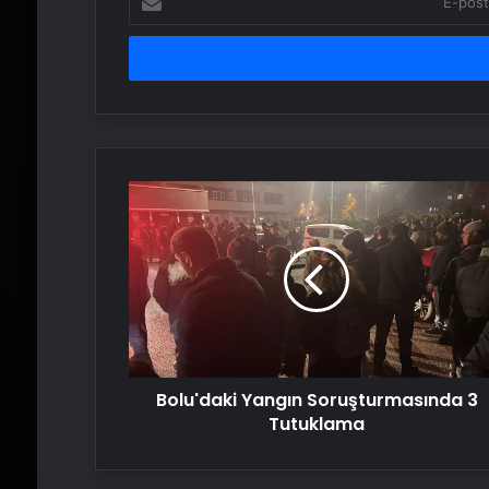
posta
adresinizi
girin
Bolu'daki
Yangın
Soruşturmasında
3
Tutuklama
Bolu'daki Yangın Soruşturmasında 3
Tutuklama