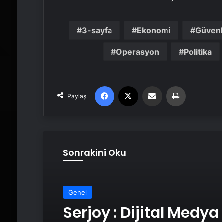
3-sayfa
Ekonomi
Güvenl
Operasyon
Politika
Facebook
X
Email'den paylaş
Yaz
Paylaş
Sonrakini Oku
Genel
Serjoy : Dijital Medya