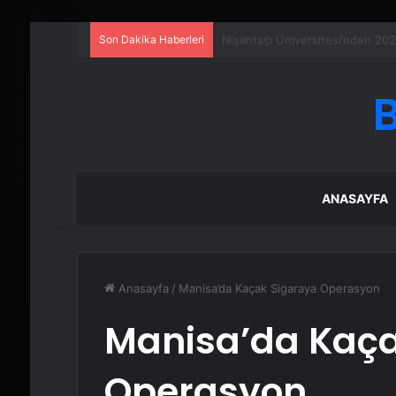
Son Dakika Haberleri
Serjoy : Dijital Medya Ajansı, 
ANASAYFA
Anasayfa
/
Manisa’da Kaçak Sigaraya Operasyon
Manisa’da Kaça
Operasyon