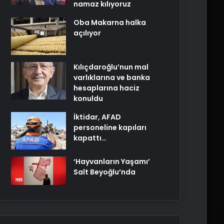
namaz kılıyoruz
Oba Makarna halka
açılıyor
Kılıçdaroğlu’nun mal
varlıklarına ve banka
hesaplarına haciz
konuldu
İktidar, AFAD
personeline kapıları
kapattı…
‘Hayvanların Yaşamı’
Salt Beyoğlu’nda