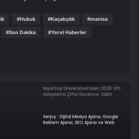
Bebek Sünneti
ik
Hukuk
Kaçakçılık
manisa
Son Dakika
Yerel Haberler
MEB: Öğretmenlerin şehir içi yer
değiştirme başvuruları başlıyor
Karabük Üniversitesi Rektörü Fatih
Kırışık, Sosyalfest’i anlattı
Nişantaşı Üniversitesi’nden 2026 YKS
Adaylarına Çifte Güvence: Sabit
Ücret ve Kesintisiz Burs
Serjoy : Dijital Medya Ajansı, Google
Reklam Ajansı, SEO Ajansı ve Web
Tasarım Ajansı