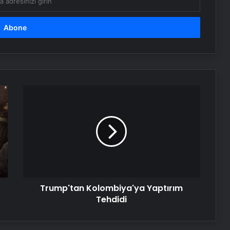
Bebek Sünneti
MEB: Öğretmenlerin şehir içi yer
değiştirme başvuruları başlıyor
Karabük Üniversitesi Rektörü Fatih
Trump'tan
Kırışık, Sosyalfest’i anlattı
Kolombiya'ya
Yaptırım
Tehdidi
Nişantaşı Üniversitesi’nden 2026 YKS
Adaylarına Çifte Güvence: Sabit
Ücret ve Kesintisiz Burs
Serjoy : Dijital Medya Ajansı, Google
Reklam Ajansı, SEO Ajansı ve Web
Trump'tan Kolombiya'ya Yaptırım
Tasarım Ajansı
Tehdidi
UETDS Nedir ? Uetds.com İle Akıllı