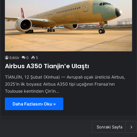
Editör
0
5
Airbus A350 Tianjin’e Ulaştı
TİANJİN, 12 Şubat (Xinhua) — Avrupalı uçak üreticisi Airbus,
2025’in ilk boyasız Airbus A350 tipi uçağının Fransa’nın
Toulouse kentinden Çin’in…
Daha Fazlasını Oku »
Sonraki Sayfa