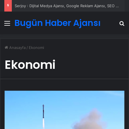
Serjoy : Dijital Medya Ajansı, Google Reklam Ajansı, SEO Ajansı ve Web Tasarım Ajansı
Bugün Haber Ajansı
Menü
A
Anasayfa
/
Ekonomi
Ekonomi