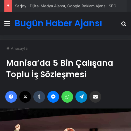
Serjoy : Dijital Medya Ajansı, Google Reklam Ajansı, SEO Ajansı ve Web Tasarım Ajansı
Bugün Haber Ajansı
Menü
A
Anasayfa
Manisa’da 5 Bin Çalışana
Toplu İş Sözleşmesi
Facebook
X
Tumblr
Messenger
WhatsApp
Telegram
Email'den paylaş