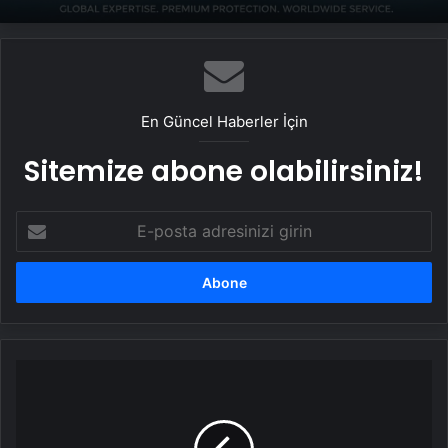
En Güncel Haberler İçin
Sitemize abone olabilirsiniz!
E-
posta
adresinizi
girin
Efeler
Belediyesi’nden
Ramazan
Dayanışması: