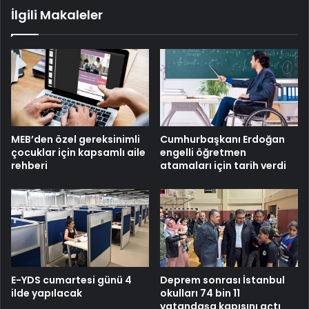
İlgili Makaleler
MEB’den özel gereksinimli
Cumhurbaşkanı Erdoğan
çocuklar için kapsamlı aile
engelli öğretmen
rehberi
atamaları için tarih verdi
E-YDS cumartesi günü 4
Deprem sonrası İstanbul
ilde yapılacak
okulları 74 bin 11
vatandaşa kapısını açtı