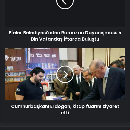
5
Bin
Vatandaş
İftarda
Buluştu
Efeler Belediyesi’nden Ramazan Dayanışması: 5
Bin Vatandaş İftarda Buluştu
Cumhurbaşkanı
Erdoğan,
kitap
fuarını
ziyaret
etti
Cumhurbaşkanı Erdoğan, kitap fuarını ziyaret
etti