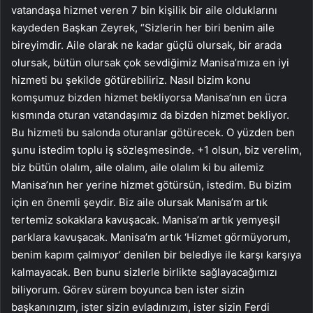
vatandaşa hizmet veren 7 bin kişilik bir aile olduklarını
kaydeden Başkan Zeyrek, “Sizlerin her biri benim aile
bireyimdir. Aile olarak ne kadar güçlü olursak, bir arada
olursak, bütün olursak çok sevdiğimiz Manisa’mıza en iyi
hizmeti bu şekilde götürebiliriz. Nasıl bizim konu
komşumuz bizden hizmet bekliyorsa Manisa’nın en ücra
kısmında oturan vatandaşımız da bizden hizmet bekliyor.
Bu hizmeti bu salonda oturanlar götürecek. O yüzden ben
şunu istedim toplu iş sözleşmesinde. +1 olsun, biz verelim,
biz bütün olalım, aile olalım, aile olalım ki bu ailemiz
Manisa’nın her yerine hizmet götürsün, istedim. Bu bizim
için en önemli şeydir. Biz aile olursak Manisa’m artık
tertemiz sokaklara kavuşacak. Manisa’m artık yemyeşil
parklara kavuşacak. Manisa’m artık ‘Hizmet görmüyorum,
benim kapım çalmıyor’ denilen bir belediye ile karşı karşıya
kalmayacak. Ben bunu sizlerle birlikte sağlayacağımızı
biliyorum. Görev sürem boyunca ben ister sizin
başkanınızım, ister sizin evladınızım, ister sizin Ferdi