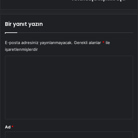
Bir yanıt yazın
E-posta adresiniz yayınlanmayacak.
Gerekli alanlar
*
ile
işaretlenmişlerdir
Y
o
r
u
m
*
Ad
*