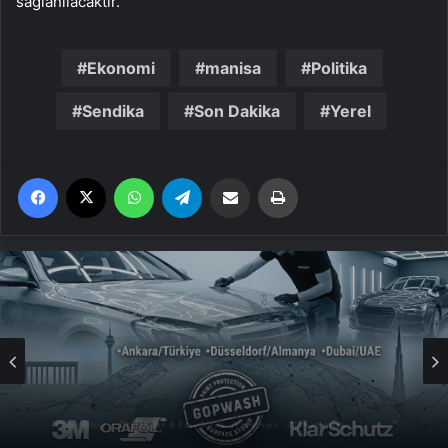
sağlanılacaktır.”
Ekonomi
manisa
Politika
Sendika
Son Dakika
Yerel
Facebook
X
WhatsApp
Telegram
Email'den paylaş
Yaz
Genel
UETDS Nedir ? Uetds.com İle Akıllı Dijital
Taşımacılık Yazılımı