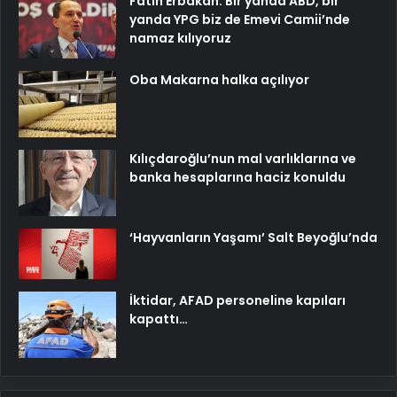
Fatih Erbakan: Bir yanda ABD, bir
yanda YPG biz de Emevi Camii’nde
namaz kılıyoruz
Oba Makarna halka açılıyor
Kılıçdaroğlu’nun mal varlıklarına ve
banka hesaplarına haciz konuldu
‘Hayvanların Yaşamı’ Salt Beyoğlu’nda
İktidar, AFAD personeline kapıları
kapattı…