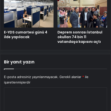
E-YDS cumartesi günü 4
Deprem sonrası İstanbul
ilde yapılacak
okulları 74 bin 11
vatandaşa kapısını açtı
Bir yanıt yazın
E-posta adresiniz yayınlanmayacak.
Gerekli alanlar
*
ile
işaretlenmişlerdir
Y
o
r