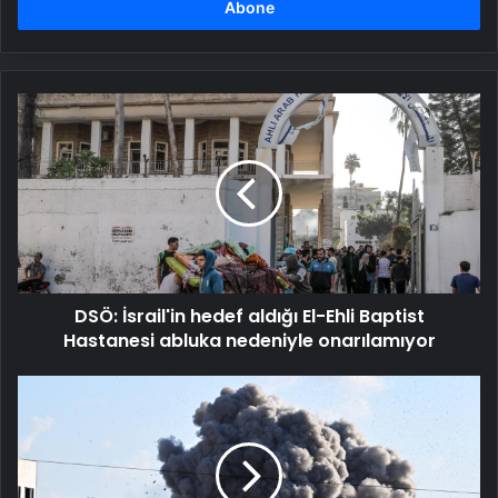
girin
DSÖ:
İsrail'in
hedef
aldığı
El-
Ehli
Baptist
Hastanesi
abluka
DSÖ: İsrail'in hedef aldığı El-Ehli Baptist
nedeniyle
onarılamıyor
Hastanesi abluka nedeniyle onarılamıyor
BM:
İsrail
askerleri
Lübnan'da
ateşkes