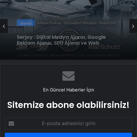
Genel
UETDS Nedir ? Uetds.com İle Akıllı Dijital
Genel
Taşımacılık Yazılımı
Serjoy : Dijital Medya Ajansı, Google
Reklam Ajansı, SEO Ajansı ve Web
Tasarım Ajansı
En Güncel Haberler İçin
Sitemize abone olabilirsiniz!
E-
posta
adresinizi