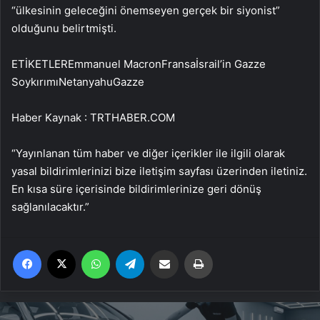
“ülkesinin geleceğini önemseyen gerçek bir siyonist”
olduğunu belirtmişti.
ETİKETLEREmmanuel MacronFransaİsrail’in Gazze
SoykırımıNetanyahuGazze
Haber Kaynak : TRTHABER.COM
“Yayınlanan tüm haber ve diğer içerikler ile ilgili olarak
yasal bildirimlerinizi bize iletişim sayfası üzerinden iletiniz.
En kısa süre içerisinde bildirimlerinize geri dönüş
sağlanılacaktır.”
Facebook
X
WhatsApp
Telegram
Email'den paylaş
Yaz