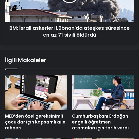
süresince
en
az
71
BM: İsrail askerleri Lübnan'da ateşkes süresince
sivili
öldürdü
en az 71 sivili öldürdü
İlgili Makaleler
MEB’den özel gereksinimli
Cumhurbaşkanı Erdoğan
çocuklar için kapsamlı aile
engelli öğretmen
rehberi
atamaları için tarih verdi