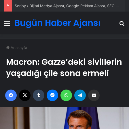
Serjoy : Dijital Medya Ajansı, Google Reklam Ajansı, SEO Ajansı ve Web Tasarım Ajansı
Bugün Haber Ajansı
Menü
A
Anasayfa
Macron: Gazze’deki sivillerin
yaşadığı çile sona ermeli
Facebook
X
Tumblr
Messenger
WhatsApp
Telegram
Email'den paylaş