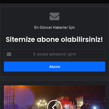
Serjoy : Dijital Medya Ajansı, Google
Reklam Ajansı, SEO Ajansı ve Web
Tasarım Ajansı
En Güncel Haberler İçin
Sitemize abone olabilirsiniz!
E-
posta
adresinizi
girin
Çanakkale'de
otluk
yangını
kontrol
altına