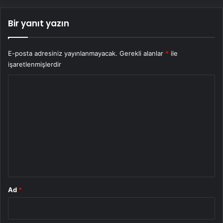
Bir yanıt yazın
E-posta adresiniz yayınlanmayacak.
Gerekli alanlar
*
ile
işaretlenmişlerdir
Y
o
r
u
m
*
Ad
*