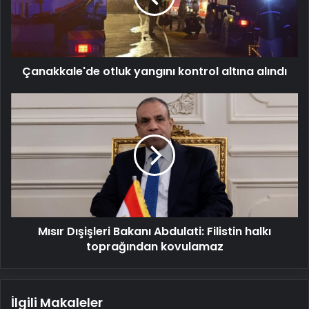
alındı
Çanakkale'de otluk yangını kontrol altına alındı
Mısır
Dışişleri
Bakanı
Abdulati:
Filistin
halkı
toprağından
kovulamaz
Mısır Dışişleri Bakanı Abdulati: Filistin halkı
toprağından kovulamaz
İlgili Makaleler