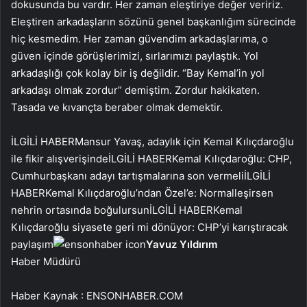
dokusunda bu vardır. Her zaman eleştiriye değer veririz.
Eleştiren arkadaşların sözünü genel başkanlığım sürecinde
hiç kesmedim. Her zaman güvendim arkadaşlarıma, o
güven içinde görüşlerimizi, sırlarımızı paylaştık. Yol
arkadaşlığı çok kolay bir iş değildir. “Bay Kemal’in yol
arkadaşı olmak zordur” demiştim. Zordur hakikaten.
Tasada ve kıvançta beraber olmak demektir.
İLGİLİ HABER
Mansur Yavaş, adaylık için Kemal Kılıçdaroğlu
ile fikir alışverişinde
İLGİLİ HABER
Kemal Kılıçdaroğlu: CHP,
Cumhurbaşkanı adayı tartışmalarına son vermeli
İLGİLİ
HABER
Kemal Kılıçdaroğlu’ndan Özel’e: Normalleşirsen
nehrin ortasında boğulursun
İLGİLİ HABER
Kemal
Kılıçdaroğlu siyasete geri mi dönüyor: CHP’yi karıştıracak
paylaşım
Yavuz Yıldırım
Haber Müdürü
Haber Kaynak : ENSONHABER.COM