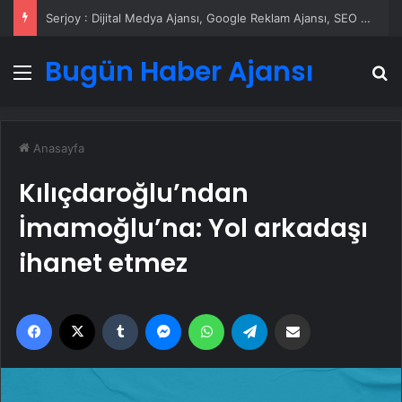
Serjoy : Dijital Medya Ajansı, Google Reklam Ajansı, SEO Ajansı ve Web Tasarım Ajansı
Bugün Haber Ajansı
Menü
A
Anasayfa
Kılıçdaroğlu’ndan
İmamoğlu’na: Yol arkadaşı
ihanet etmez
Facebook
X
Tumblr
Messenger
WhatsApp
Telegram
Email'den paylaş