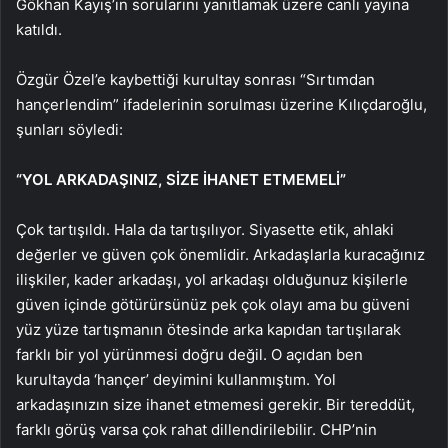
Gökhan Kayış’ın sorularını yanıtlamak üzere canlı yayına
katıldı.
Özgür Özel’e kaybettiği kurultay sonrası “Sırtımdan
hançerlendim” ifadelerinin sorulması üzerine Kılıçdaroğlu,
şunları söyledi:
“YOL ARKADAŞINIZ, SİZE İHANET ETMEMELİ”
Çok tartışıldı. Hala da tartışılıyor. Siyasette etik, ahlaki
değerler ve güven çok önemlidir. Arkadaşlarla kuracağınız
ilişkiler, kader arkadaşı, yol arkadaşı olduğunuz kişilerle
güven içinde götürürsünüz pek çok olayı ama bu güveni
yüz yüze tartışmanın ötesinde arka kapıdan tartışılarak
farklı bir yol yürünmesi doğru değil. O açıdan ben
kurultayda ‘hançer’ deyimini kullanmıştım. Yol
arkadaşınızın size ihanet etmemesi gerekir. Bir tereddüt,
farklı görüş varsa çok rahat dillendirilebilir. CHP’nin