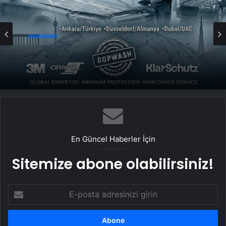
Genel
UETDS Nedir ? Uetds.com İle Akıllı Dijital
Taşımacılık Yazılımı
En Güncel Haberler İçin
Sitemize abone olabilirsiniz!
E-
posta
adresinizi
girin