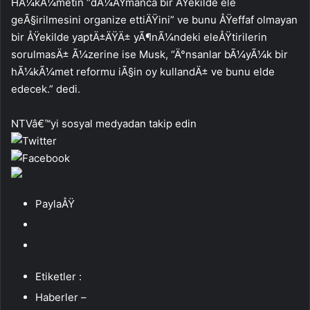
HÃ¼kÃ¼metin “dÃ¼ÅŸmanca bir ÅŸekilde ele
geÃ§irilmesini organize ettiÄŸini” ve bunu ÅŸeffaf olmayan
bir ÅŸekilde yaptÄ±ÄŸÄ± yÃ¶nÃ¼ndeki eleÅŸtirilerin
sorulmasÄ± Ã¼zerine ise Musk, “Ä°nsanlar bÃ¼yÃ¼k bir
hÃ¼kÃ¼met reformu iÃ§in oy kullandÄ± ve bunu elde
edecek.” dedi.
NTVâ€™yi sosyal medyadan takip edin
PaylaÅŸ
Etiketler :
Haberler –