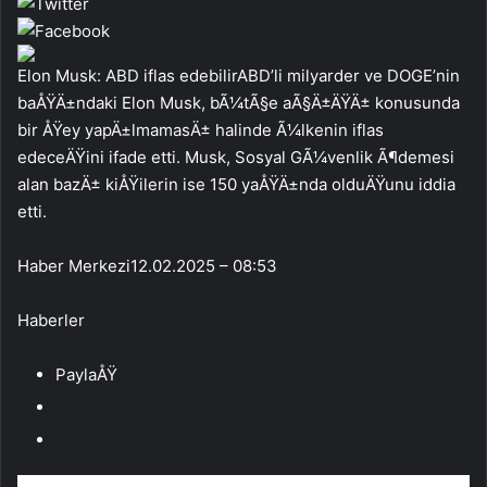
Elon Musk: ABD iflas edebilirABD’li milyarder ve DOGE’nin
baÅŸÄ±ndaki Elon Musk, bÃ¼tÃ§e aÃ§Ä±ÄŸÄ± konusunda
bir ÅŸey yapÄ±lmamasÄ± halinde Ã¼lkenin iflas
edeceÄŸini ifade etti. Musk, Sosyal GÃ¼venlik Ã¶demesi
alan bazÄ± kiÅŸilerin ise 150 yaÅŸÄ±nda olduÄŸunu iddia
etti.
Haber Merkezi
12.02.2025 – 08:53
Haberler
PaylaÅŸ