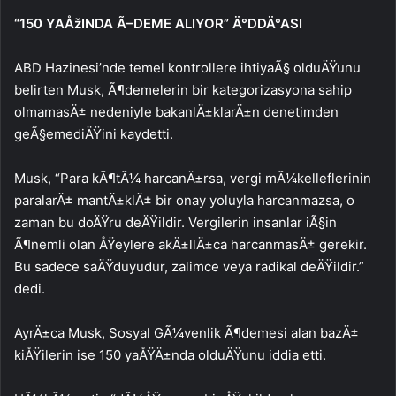
“150 YAÅžINDA Ã–DEME ALIYOR” Ä°DDÄ°ASI
ABD Hazinesi’nde temel kontrollere ihtiyaÃ§ olduÄŸunu
belirten Musk, Ã¶demelerin bir kategorizasyona sahip
olmamasÄ± nedeniyle bakanlÄ±klarÄ±n denetimden
geÃ§emediÄŸini kaydetti.
Musk, “Para kÃ¶tÃ¼ harcanÄ±rsa, vergi mÃ¼kelleflerinin
paralarÄ± mantÄ±klÄ± bir onay yoluyla harcanmazsa, o
zaman bu doÄŸru deÄŸildir. Vergilerin insanlar iÃ§in
Ã¶nemli olan ÅŸeylere akÄ±llÄ±ca harcanmasÄ± gerekir.
Bu sadece saÄŸduyudur, zalimce veya radikal deÄŸildir.”
dedi.
AyrÄ±ca Musk, Sosyal GÃ¼venlik Ã¶demesi alan bazÄ±
kiÅŸilerin ise 150 yaÅŸÄ±nda olduÄŸunu iddia etti.