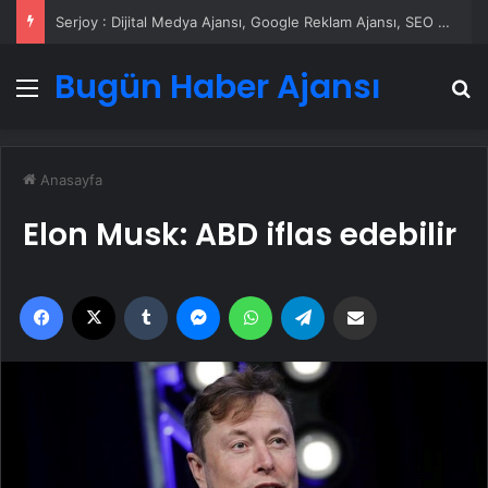
Serjoy : Dijital Medya Ajansı, Google Reklam Ajansı, SEO Ajansı ve Web Tasarım Ajansı
Bugün Haber Ajansı
Menü
A
Anasayfa
Elon Musk: ABD iflas edebilir
Facebook
X
Tumblr
Messenger
WhatsApp
Telegram
Email'den paylaş