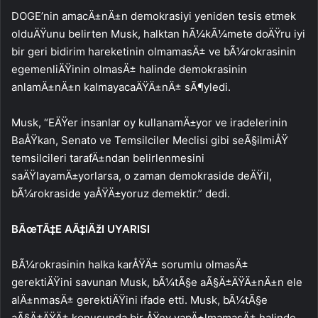
DOGE’nin amacÄ±nÄ±n demokrasiyi yeniden tesis etmek
olduÄŸunu belirten Musk, halktan hÃ¼kÃ¼mete doÄŸru iyi
bir geri bidirim hareketinin olmamasÄ± ve bÃ¼rokrasinin
egemenliÄŸinin olmasÄ± halinde demokrasinin
anlamÄ±nÄ±n kalmayacaÄŸÄ±nÄ± sÃ¶yledi.
Musk, “EÄŸer insanlar oy kullanamÄ±yor ve iradelerinin
BaÅŸkan, Senato ve Temsilciler Meclisi gibi seÃ§ilmiÅŸ
temsilcileri tarafÄ±ndan belirlenmesini
saÄŸlayamÄ±yorlarsa, o zaman demokraside deÄŸil,
bÃ¼rokraside yaÅŸÄ±yoruz demektir.” dedi.
BÃœTÃ‡E AÃ‡IÄžI UYARISI
BÃ¼rokrasinin halka karÅŸÄ± sorumlu olmasÄ±
gerektiÄŸini savunan Musk, bÃ¼tÃ§e aÃ§Ä±ÄŸÄ±nÄ±n ele
alÄ±nmasÄ± gerektiÄŸini ifade etti. Musk, bÃ¼tÃ§e
aÃ§Ä±ÄŸÄ± konusunda bir ÅŸey yapÄ±lmamasÄ± halinde