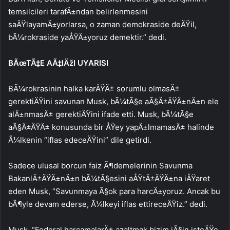
temsilcileri tarafÄ±ndan belirlenmesini
saÄŸlayamÄ±yorlarsa, o zaman demokraside deÄŸil,
bÃ¼rokraside yaÅŸÄ±yoruz demektir.” dedi.
BÃœTÃ‡E AÃ‡IÄžI UYARISI
BÃ¼rokrasinin halka karÅŸÄ± sorumlu olmasÄ±
gerektiÄŸini savunan Musk, bÃ¼tÃ§e aÃ§Ä±ÄŸÄ±nÄ±n ele
alÄ±nmasÄ± gerektiÄŸini ifade etti. Musk, bÃ¼tÃ§e
aÃ§Ä±ÄŸÄ± konusunda bir ÅŸey yapÄ±lmamasÄ± halinde
Ã¼lkenin “iflas edeceÄŸini” dile getirdi.
Sadece ulusal borcun faiz Ã¶demelerinin Savunma
BakanlÄ±ÄŸÄ±nÄ±n bÃ¼tÃ§esini aÅŸtÄ±ÄŸÄ±na iÅŸaret
eden Musk, “Savunmaya Ã§ok para harcÄ±yoruz. Ancak bu
bÃ¶yle devam ederse, Ã¼lkeyi iflas ettireceÄŸiz.” dedi.
Musk, “Federal harcamalarÄ± azaltmak bizim iÃ§in isteÄŸe