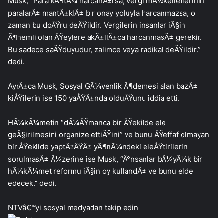
Musk, “Para kÃ¶tÃ¼ harcanÄ±rsa, vergi mÃ¼kelleflerinin
paralarÄ± mantÄ±klÄ± bir onay yoluyla harcanmazsa, o
zaman bu doÄŸru deÄŸildir. Vergilerin insanlar iÃ§in
Ã¶nemli olan ÅŸeylere akÄ±llÄ±ca harcanmasÄ± gerekir.
Bu sadece saÄŸduyudur, zalimce veya radikal deÄŸildir.”
dedi.
AyrÄ±ca Musk, Sosyal GÃ¼venlik Ã¶demesi alan bazÄ±
kiÅŸilerin ise 150 yaÅŸÄ±nda olduÄŸunu iddia etti.
HÃ¼kÃ¼metin “dÃ¼ÅŸmanca bir ÅŸekilde ele
geÃ§irilmesini organize ettiÄŸini” ve bunu ÅŸeffaf olmayan
bir ÅŸekilde yaptÄ±ÄŸÄ± yÃ¶nÃ¼ndeki eleÅŸtirilerin
sorulmasÄ± Ã¼zerine ise Musk, “Ä°nsanlar bÃ¼yÃ¼k bir
hÃ¼kÃ¼met reformu iÃ§in oy kullandÄ± ve bunu elde
edecek.” dedi.
NTVâ€™yi sosyal medyadan takip edin