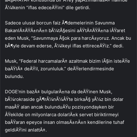
Ã¼lkenin “iflas edeceÄŸini” dile getirdi.
Sadece ulusal borcun faiz Ã¶demelerinin Savunma
BakanlÄ±ÄŸÄ±nÄ±n bÃ¼tÃ§esini aÅŸtÄ±ÄŸÄ±na iÅŸaret
eden Musk, “Savunmaya Ã§ok para harcÄ±yoruz. Ancak bu
bÃ¶yle devam ederse, Ã¼lkeyi iflas ettireceÄŸiz.” dedi.
Musk, “Federal harcamalarÄ± azaltmak bizim iÃ§in isteÄŸe
baÄŸlÄ± deÄŸil, zorunluluk.” deÄŸerlendirmesinde
bulundu.
DOGE’nin bazÄ± bulgularÄ±na da deÄŸinen Musk,
bÃ¼rokraside gÃ¶rÃ¼nÃ¼ÅŸte birkaÃ§ yÃ¼z bin dolar
maaÅŸ alan ancak bulunduÄŸu pozisyondayken bir
ÅŸekilde on milyonlarca dolarlÄ±k servet biriktirmeyi
baÅŸaran epeyce insan olmasÄ±nÄ±n kendilerine tuhaf
geldiÄŸini anlattÄ±.