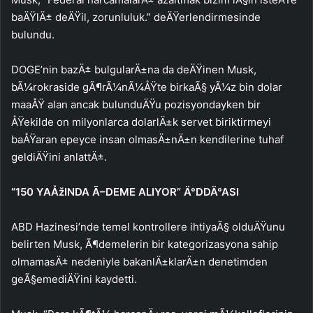
baÄŸlÄ± deÄŸil, zorunluluk.” deÄŸerlendirmesinde
bulundu.
DOGE’nin bazÄ± bulgularÄ±na da deÄŸinen Musk,
bÃ¼rokraside gÃ¶rÃ¼nÃ¼ÅŸte birkaÃ§ yÃ¼z bin dolar
maaÅŸ alan ancak bulunduÄŸu pozisyondayken bir
ÅŸekilde on milyonlarca dolarlÄ±k servet biriktirmeyi
baÅŸaran epeyce insan olmasÄ±nÄ±n kendilerine tuhaf
geldiÄŸini anlattÄ±.
“150 YAÅžINDA Ã–DEME ALIYOR” Ä°DDÄ°ASI
ABD Hazinesi’nde temel kontrollere ihtiyaÃ§ olduÄŸunu
belirten Musk, Ã¶demelerin bir kategorizasyona sahip
olmamasÄ± nedeniyle bakanlÄ±klarÄ±n denetimden
geÃ§emediÄŸini kaydetti.