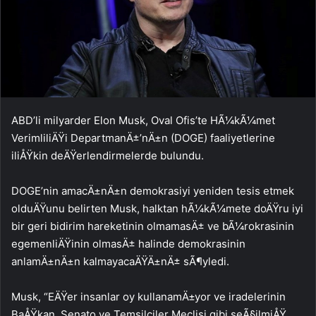
ABD’li milyarder Elon Musk, Oval Ofis’te HÃ¼kÃ¼met
VerimliliÄŸi DepartmanÄ±’nÄ±n (DOGE) faaliyetlerine
iliÅŸkin deÄŸerlendirmelerde bulundu.
DOGE’nin amacÄ±nÄ±n demokrasiyi yeniden tesis etmek
olduÄŸunu belirten Musk, halktan hÃ¼kÃ¼mete doÄŸru iyi
bir geri bidirim hareketinin olmamasÄ± ve bÃ¼rokrasinin
egemenliÄŸinin olmasÄ± halinde demokrasinin
anlamÄ±nÄ±n kalmayacaÄŸÄ±nÄ± sÃ¶yledi.
Musk, “EÄŸer insanlar oy kullanamÄ±yor ve iradelerinin
BaÅŸkan, Senato ve Temsilciler Meclisi gibi seÃ§ilmiÅŸ