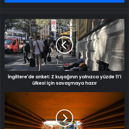
İngiltere'de
anket:
Z
kuşağının
yalnızca
yüzde
11'i
ülkesi
için
İngiltere'de anket: Z kuşağının yalnızca yüzde 11'i
savaşmaya
hazır
ülkesi için savaşmaya hazır
Çin
Bakır
Sanayisini
Güçlendirecek