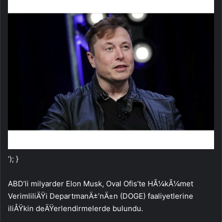
‘); }
ABD’li milyarder Elon Musk, Oval Ofis’te HÃ¼kÃ¼met
VerimliliÄŸi DepartmanÄ±’nÄ±n (DOGE) faaliyetlerine
iliÅŸkin deÄŸerlendirmelerde bulundu.