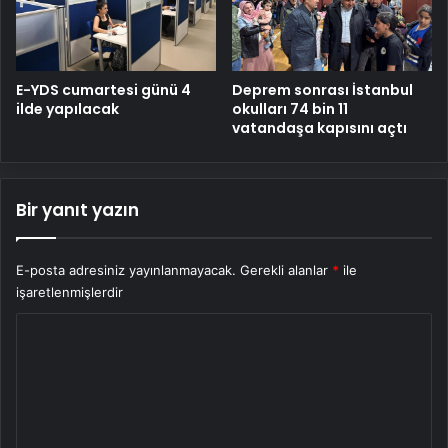
E-YDS cumartesi günü 4
Deprem sonrası İstanbul
ilde yapılacak
okulları 74 bin 11
vatandaşa kapısını açtı
Bir yanıt yazın
E-posta adresiniz yayınlanmayacak.
Gerekli alanlar
*
ile
işaretlenmişlerdir
Y
o
r
u
m