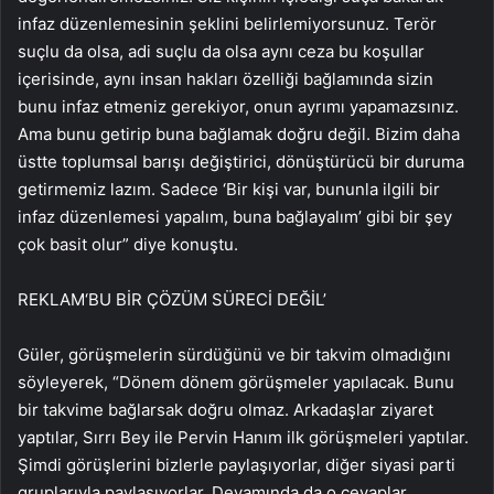
infaz düzenlemesinin şeklini belirlemiyorsunuz. Terör
suçlu da olsa, adi suçlu da olsa aynı ceza bu koşullar
içerisinde, aynı insan hakları özelliği bağlamında sizin
bunu infaz etmeniz gerekiyor, onun ayrımı yapamazsınız.
Ama bunu getirip buna bağlamak doğru değil. Bizim daha
üstte toplumsal barışı değiştirici, dönüştürücü bir duruma
getirmemiz lazım. Sadece ‘Bir kişi var, bununla ilgili bir
infaz düzenlemesi yapalım, buna bağlayalım’ gibi bir şey
çok basit olur” diye konuştu.
REKLAM
‘BU BİR ÇÖZÜM SÜRECİ DEĞİL’
Güler, görüşmelerin sürdüğünü ve bir takvim olmadığını
söyleyerek, “Dönem dönem görüşmeler yapılacak. Bunu
bir takvime bağlarsak doğru olmaz. Arkadaşlar ziyaret
yaptılar, Sırrı Bey ile Pervin Hanım ilk görüşmeleri yaptılar.
Şimdi görüşlerini bizlerle paylaşıyorlar, diğer siyasi parti
gruplarıyla paylaşıyorlar. Devamında da o cevaplar,