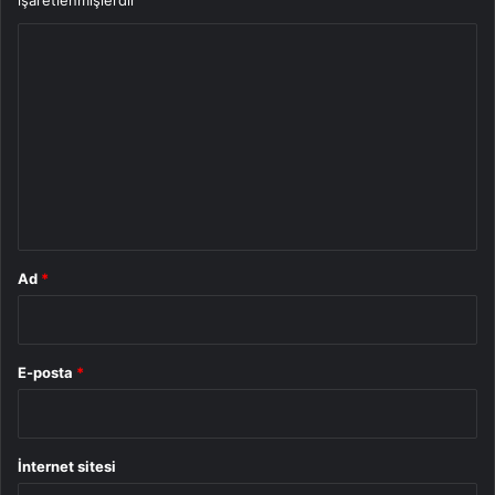
işaretlenmişlerdir
Y
o
r
u
m
*
Ad
*
E-posta
*
İnternet sitesi