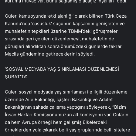
kuruma ihtiyaç var. Bunu sağlamış olacağız inşallah” dedi.
Güler, kamuoyunda ‘etki ajanlığı’ olarak bilinen Türk Ceza
Kanunu’nda ‘casusluk’ suçunun kapsamını genişleten ve
muhalefetin tepkileri üzerine TBMM’deki görüşmeler
sırasında geri çekilen düzenlemeyi, muhalefetin de
görüşleri alındıktan sonra önümüzdeki günlerde tekrar
Meclis gündemine getireceklerini söyledi.
‘SOSYAL MEDYADA YAŞ SINIRLAMASI DÜZENLEMESİ
ŞUBAT’TA’
Güler, sosyal medyada yaş sınırlaması ile ilgili düzenleme
üzerinde Aile Bakanlığı, İçişleri Bakanlığı ve Adalet
Bakanlığı’nın sahada çalışma yaptığını söyleyerek, “Bizim
İnsan Hakları Komisyonumuzun alt komisyonu var. Onların
da hem Avrupa örneği hem gelişmiş ülkelerdeki
örneklerden yola çıkarak belli yaş gruplarında belli sitelere