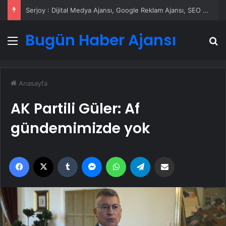
Serjoy : Dijital Medya Ajansı, Google Reklam Ajansı, SEO Ajansı ve Web Tasarım Ajansı
Bugün Haber Ajansı
Menü
A
Anasayfa
AK Partili Güler: Af
gündemimizde yok
Facebook
X
Tumblr
Messenger
WhatsApp
Telegram
Email'den paylaş