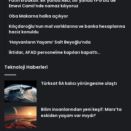
Fatih Erbakan: Bir yanda ABD, bir yanda YPG biz de
Emevi Camii’nde namaz kılıyoruz
Oba Makarna halka açılıyor
Kılıçdaroğlu’nun mal varlıklarına ve banka hesaplarına
haciz konuldu
‘Hayvanların Yaşamı’ Salt Beyoğlu’nda
İktidar, AFAD personeline kapıları kapattı…
Teknoloji Haberleri
Türksat 6A kalıcı yörüngesine ulaştı
Bilim insanlarından yeni keşif: Mars’ta
eskiden yaşam var mıydı?