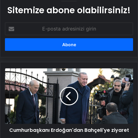
Sitemize abone olabilirsiniz!
E-
posta
adresinizi
girin
Cumhurbaşkanı
Erdoğan'dan
Bahçeli'ye
ziyaret
Cumhurbaşkanı Erdoğan'dan Bahçeli'ye ziyaret