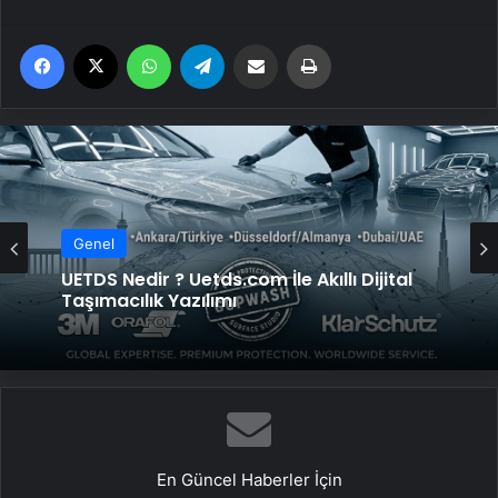
Facebook
X
WhatsApp
Telegram
Email'den paylaş
Yaz
Genel
UETDS Nedir ? Uetds.com İle Akıllı Dijital
Taşımacılık Yazılımı
En Güncel Haberler İçin