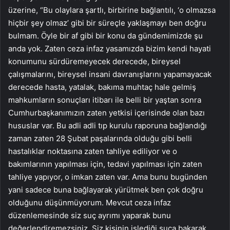
üzerine, “Bu olaylara şartlı, birbirine bağlantılı, ‘o olmazsa
hiçbir şey olmaz’ gibi bir süreçle yaklaşmayı ben doğru
bulmam. Öyle bir af gibi bir konu da gündemimizde şu
anda yok. Zaten ceza infaz yasamızda bizim kendi hayati
konumunu sürdüremeyecek derecede, bireysel
çalışmalarını, bireysel insani davranışlarını yapamayacak
derecede hasta, yatalak, bakıma muhtaç hale gelmiş
mahkumların sonuçları itibarı ile belli bir yaştan sonra
Cumhurbaşkanımızın zaten yetkisi içerisinde olan bazı
hususlar var. Bu adli adli tıp kurulu raporuna bağlandığı
zaman zaten 28 Şubat paşalarında olduğu gibi belli
hastalıklar noktasına zaten tahliye ediliyor ve o
bakımlarının yapılması için, tedavi yapılması için zaten
tahliye yapıyor, o imkan zaten var. Ama bunu bugünden
yani sadece buna bağlayarak yürütmek ben çok doğru
olduğunu düşünmüyorum. Mevcut ceza infaz
düzenlemesinde siz suç ayrımı yaparak bunu
değerlendiremezsiniz. Siz kişinin işlediği suça bakarak