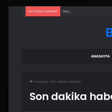
Son Dakika Haberleri
Serjoy : Dijital Medya Ajansı, 
ANASAYFA
Anasayfa
/
Son dakika haberler
Son dakika hab