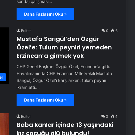
sondaj çalışması…
Daha Fazlasını Oku »
Editör
0
6
Mustafa Sarıgül’den Özgür
Özel’e: Tulum peyniri yemeden
Erzincan’a girmek yok
CHP Genel Başkanı Özgür Özel, Erzincan’a gitti.
Havalimanında CHP Erzincan Milletvekili Mustafa
el
Sarıgül, Özgür Özel’i karşılarken, tulum peyniri
ikram etti.…
Daha Fazlasını Oku »
Editör
0
4
Baba kanlar içinde 13 yaşındaki
kız çocuğu ölü bulundu!