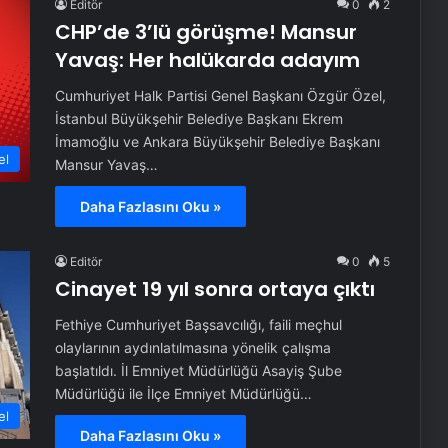
Editör
0
2
CHP’de 3’lü görüşme! Mansur
Yavaş: Her halükarda adayım
Cumhuriyet Halk Partisi Genel Başkanı Özgür Özel,
İstanbul Büyükşehir Belediye Başkanı Ekrem
İmamoğlu ve Ankara Büyükşehir Belediye Başkanı
el
Mansur Yavaş…
Daha Fazlasını Oku »
Editör
0
5
Cinayet 19 yıl sonra ortaya çıktı
Fethiye Cumhuriyet Başsavcılığı, faili meçhul
olaylarının aydınlatılmasına yönelik çalışma
başlatıldı. İl Emniyet Müdürlüğü Asayiş Şube
Müdürlüğü ile İlçe Emniyet Müdürlüğü…
el
Daha Fazlasını Oku »