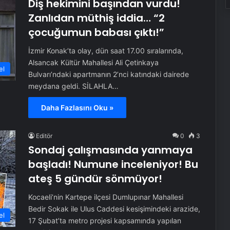
Diş hekimini başından vurdu!
Zanlıdan müthiş iddia… “2
çocuğumun babası çıktı!”
İzmir Konak’ta olay, dün saat 17.00 sıralarında,
Alsancak Kültür Mahallesi Ali Çetinkaya
el
Bulvarı’ndaki apartmanın 2’nci katındaki dairede
meydana geldi. SİLAHLA…
Daha Fazlasını Oku »
Editör
0
3
Sondaj çalışmasında yanmaya
başladı! Numune inceleniyor! Bu
ateş 5 gündür sönmüyor!
Kocaeli’nin Kartepe ilçesi Dumlupınar Mahallesi
Bedir Sokak ile Ulus Caddesi kesişimindeki arazide,
el
17 Şubat’ta metro projesi kapsamında yapılan