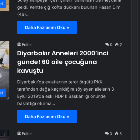
el
geldi. Kentte çiğ köfte dükkanı bulunan Hasan Dim
(46)…
Daha Fazlasını Oku »
Editör
0
2
Diyarbakır Anneleri 2000’inci
günde! 60 aile çocuğuna
kavuştu
Diyarbakır’da evlatlarının terör örgütü PKK
tarafından dağa kaçırıldığını söyleyen ailelerin 3
el
Eylül 2019’da eski HDP İl Başkanlığı önünde
başlattığı oturma…
Daha Fazlasını Oku »
Editör
0
3