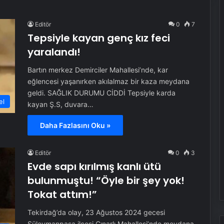
Editör
0
7
Tepsiyle kayan genç kız feci
yaralandı!
Bartın merkez Demirciler Mahallesi’nde, kar
eğlencesi yaşanırken akılalmaz bir kaza meydana
geldi. SAĞLIK DURUMU CİDDİ Tepsiyle karda
el
kayan Ş.S, duvara…
Daha Fazlasını Oku »
Editör
0
3
Evde sapı kırılmış kanlı ütü
bulunmuştu! “Öyle bir şey yok!
Tokat attım!”
Tekirdağ’da olay, 23 Ağustos 2024 gecesi
Süleymanpaşa ilçesi Çınarlı Mahallesi’nde meydana