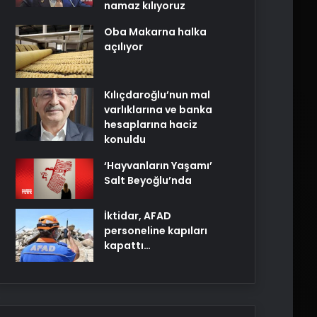
namaz kılıyoruz
Oba Makarna halka
açılıyor
Kılıçdaroğlu’nun mal
varlıklarına ve banka
hesaplarına haciz
konuldu
‘Hayvanların Yaşamı’
Salt Beyoğlu’nda
İktidar, AFAD
personeline kapıları
kapattı…