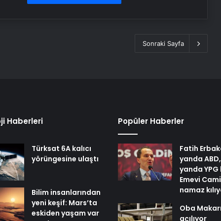
Sonraki Sayfa
ji Haberleri
Popüler Haberler
Türksat 6A kalıcı
Fatih Erbak
yörüngesine ulaştı
yanda ABD,
yanda YPG 
Emevi Cami
namaz kılı
Bilim insanlarından
yeni keşif: Mars’ta
Oba Makar
eskiden yaşam var
açılıyor