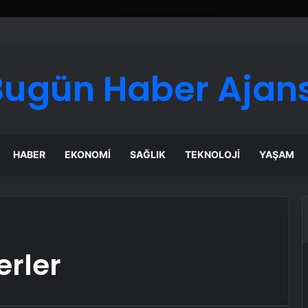
Google Reklam Ajansı, SEO Ajansı ve Web Tasarım Ajansı
Bugün Haber Ajans
HABER
EKONOMI
SAĞLIK
TEKNOLOJI
YAŞAM
erler