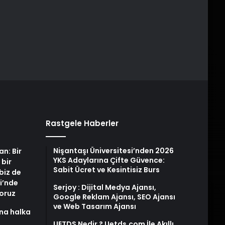
Rastgele Haberler
Nişantaşı Üniversitesi’nden 2026
an: Bir
YKS Adaylarına Çifte Güvence:
 bir
Sabit Ücret ve Kesintisiz Burs
biz de
i’nde
Serjoy : Dijital Medya Ajansı,
yoruz
Google Reklam Ajansı, SEO Ajansı
ve Web Tasarım Ajansı
na halka
UETDS Nedir ? Uetds.com İle Akıllı