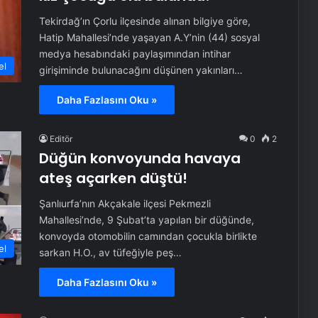
Tekirdağ’ın Çorlu ilçesinde alınan bilgiye göre,
Hatip Mahallesi’nde yaşayan A.Y’nin (44) sosyal
medya hesabındaki paylaşımından intihar
el
girişiminde bulunacağını düşünen yakınları…
Daha Fazlasını Oku »
Editör
0
2
Düğün konvoyunda havaya
ateş açarken düştü!
Şanlıurfa’nın Akçakale ilçesi Pekmezli
Mahallesi’nde, 9 Şubat’ta yapılan bir düğünde,
konvoyda otomobilin camından çocukla birlikte
el
sarkan H.O., av tüfeğiyle peş…
Daha Fazlasını Oku »