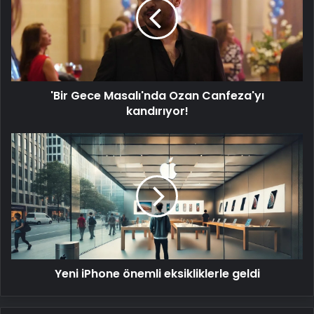
Ozan
Canfeza'yı
kandırıyor!
'Bir Gece Masalı'nda Ozan Canfeza'yı
kandırıyor!
Yeni
iPhone
önemli
eksikliklerle
geldi
Yeni iPhone önemli eksikliklerle geldi