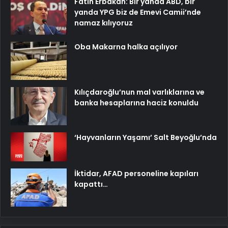
Fatih Erbakan: Bir yanda ABD, bir
yanda YPG biz de Emevi Camii’nde
namaz kılıyoruz
Oba Makarna halka açılıyor
Kılıçdaroğlu’nun mal varlıklarına ve
banka hesaplarına haciz konuldu
‘Hayvanların Yaşamı’ Salt Beyoğlu’nda
İktidar, AFAD personeline kapıları
kapattı…