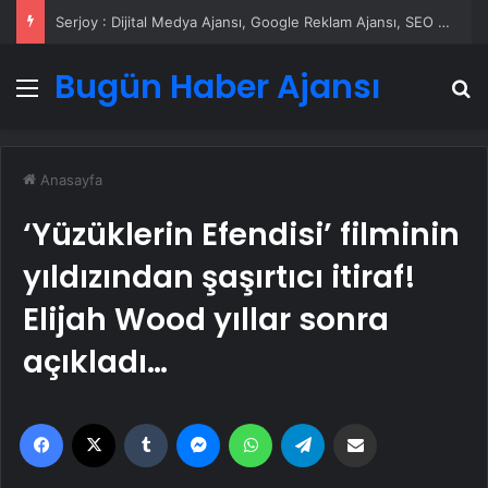
Serjoy : Dijital Medya Ajansı, Google Reklam Ajansı, SEO Ajansı ve Web Tasarım Ajansı
Bugün Haber Ajansı
Menü
A
Anasayfa
‘Yüzüklerin Efendisi’ filminin
yıldızından şaşırtıcı itiraf!
Elijah Wood yıllar sonra
açıkladı…
Facebook
X
Tumblr
Messenger
WhatsApp
Telegram
Email'den paylaş