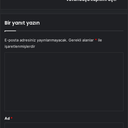
Bir yanıt yazın
E-posta adresiniz yayınlanmayacak.
Gerekli alanlar
*
ile
işaretlenmişlerdir
Y
o
r
u
m
*
Ad
*