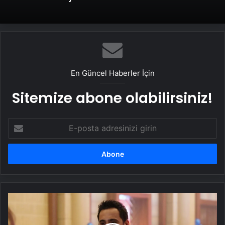
Serjoy : Dijital Medya Ajansı, Google
Reklam Ajansı, SEO Ajansı ve Web
Tasarım Ajansı
En Güncel Haberler İçin
Sitemize abone olabilirsiniz!
E-
posta
adresinizi
girin
'Bir
Gece
Masalı'nda