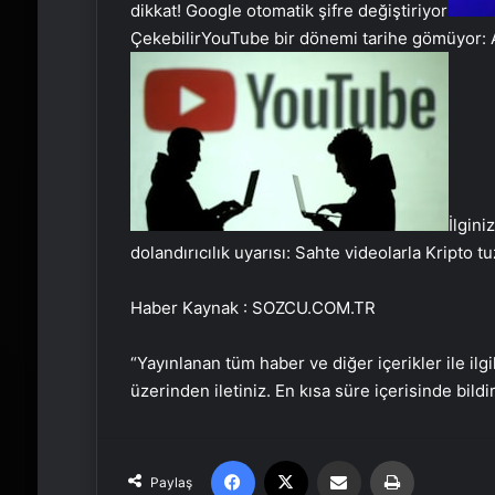
dikkat! Google otomatik şifre değiştiriyor
Çekebilir
YouTube bir dönemi tarihe gömüyor: 
İlgini
dolandırıcılık uyarısı: Sahte videolarla Kripto t
Haber Kaynak : SOZCU.COM.TR
“Yayınlanan tüm haber ve diğer içerikler ile ilgil
üzerinden iletiniz. En kısa süre içerisinde bildi
Facebook
X
Email'den paylaş
Yaz
Paylaş