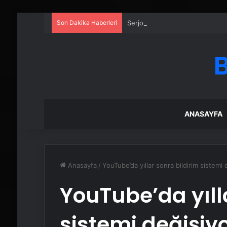
Son Dakika Haberleri
Serjoy : Dijital Medya Ajansı, 
ANASAYFA
Anasayfa
/
YouTube’da yıllar sonra bildirim sistemi 
YouTube’da yıll
sistemi değişiy