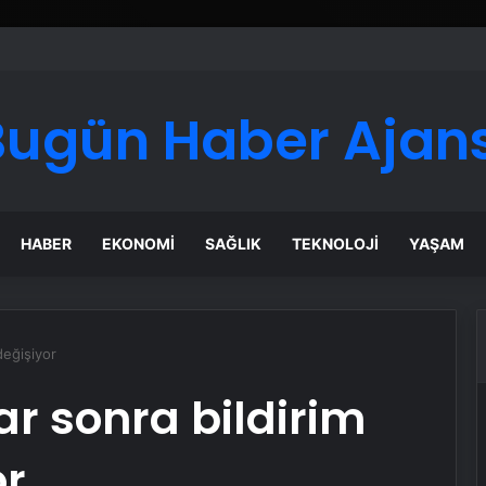
Google Reklam Ajansı, SEO Ajansı ve Web Tasarım Ajansı
Bugün Haber Ajans
HABER
EKONOMI
SAĞLIK
TEKNOLOJI
YAŞAM
değişiyor
ar sonra bildirim
or