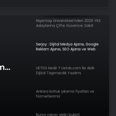
Nişantaşı Üniversitesi’nden 2026 YKS
Adaylarına Çifte Güvence: Sabit
Ücret ve Kesintisiz Burs
Serjoy : Dijital Medya Ajansı, Google
Reklam Ajansı, SEO Ajansı ve Web
Tasarım Ajansı
UETDS Nedir ? Uetds.com İle Akıllı
Dijital Taşımacılık Yazılımı
Ankara koltuk yıkama fiyatları ve
am
hizmetlerimiz
com İle
e Web
lık
Bursa yapay gelin buketi
Bigo Elmas Bayi – Güvenli, Hızlı ve