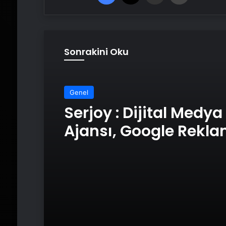
Sonrakini Oku
Genel
Genel
Serjoy : Dijital Medya
Ajansı, Google Rekl
UETDS Nedir ? Uetds.
Ajansı, SEO Ajansı v
Akıllı Dijital Taşımacı
Tasarım Ajansı
Yazılımı