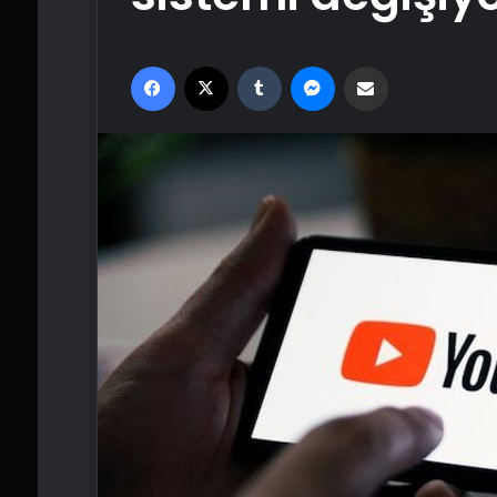
Facebook
X
Tumblr
Messenger
Email'den paylaş