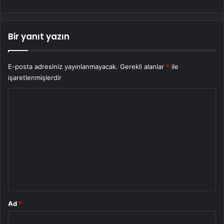
Bir yanıt yazın
E-posta adresiniz yayınlanmayacak.
Gerekli alanlar
*
ile
işaretlenmişlerdir
Y
o
r
u
m
*
Ad
*