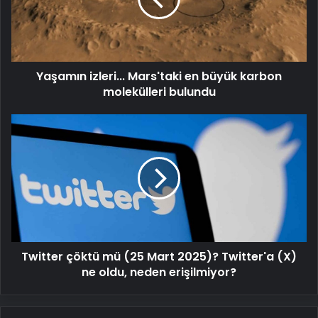
karbon
molekülleri
bulundu
Yaşamın izleri... Mars'taki en büyük karbon
molekülleri bulundu
Twitter
çöktü
mü
(25
Mart
2025)?
Twitter'a
(X)
ne
Twitter çöktü mü (25 Mart 2025)? Twitter'a (X)
oldu,
neden
ne oldu, neden erişilmiyor?
erişilmiyor?