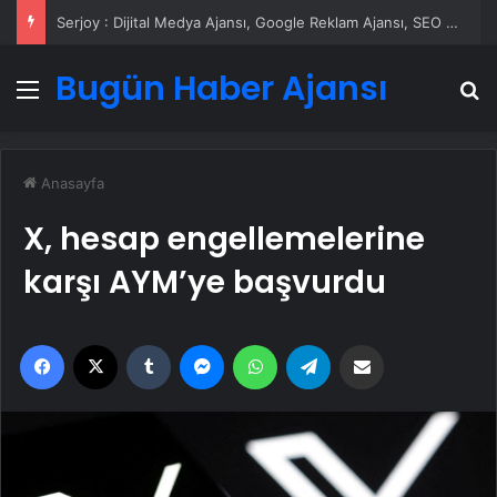
Serjoy : Dijital Medya Ajansı, Google Reklam Ajansı, SEO Ajansı ve Web Tasarım Ajansı
Bugün Haber Ajansı
Menü
A
Anasayfa
X, hesap engellemelerine
karşı AYM’ye başvurdu
Facebook
X
Tumblr
Messenger
WhatsApp
Telegram
Email'den paylaş