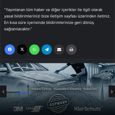
“Yayınlanan tüm haber ve diğer içerikler ile ilgili olarak
yasal bildirimlerinizi bize iletişim sayfası üzerinden iletiniz.
En kısa süre içerisinde bildirimlerinize geri dönüş
sağlanılacaktır.”
Facebook
X
WhatsApp
Telegram
Email'den paylaş
Yaz
Genel
UETDS Nedir ? Uetds.com İle Akıllı Dijital
Genel
Taşımacılık Yazılımı