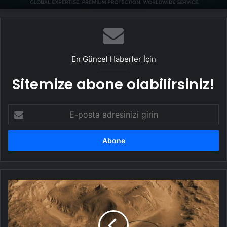
Serjoy : Dijital Medya Ajansı, Google
Reklam Ajansı, SEO Ajansı ve Web
Tasarım Ajansı
En Güncel Haberler İçin
Sitemize abone olabilirsiniz!
E-
posta
adresinizi
girin
Yaşamın
izleri...
Mars'taki
en
büyük