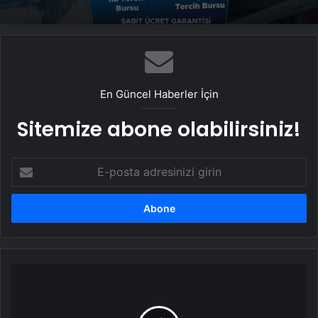
En Güncel Haberler İçin
Sitemize abone olabilirsiniz!
E-
posta
adresinizi
girin
California
Valisi,
Los
Angeles'taki