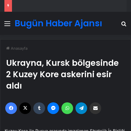
Bugün Haber Ajansı
Menü
A
Anasayfa
Ukrayna, Kursk bölgesinde
2 Kuzey Kore askerini esir
aldı
Facebook
X
Tumblr
Messenger
WhatsApp
Telegram
Email'den paylaş
Kuzey Kore ile Rusya arasında imzalanan Stratejik İş Birliği