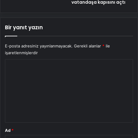
vatandaşa kapısını açtı
Bir yanıt yazın
E-posta adresiniz yayınlanmayacak.
Gerekli alanlar
*
ile
işaretlenmişlerdir
Y
o
r
u
m
*
Ad
*