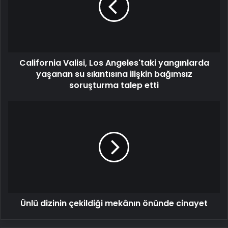
yangınlarda
yaşanan
su
sıkıntısına
ilişkin
California Valisi, Los Angeles'taki yangınlarda
bağımsız
soruşturma
yaşanan su sıkıntısına ilişkin bağımsız
talep
soruşturma talep etti
etti
Ünlü
dizinin
çekildiği
mekânın
önünde
cinayet
Ünlü dizinin çekildiği mekânın önünde cinayet