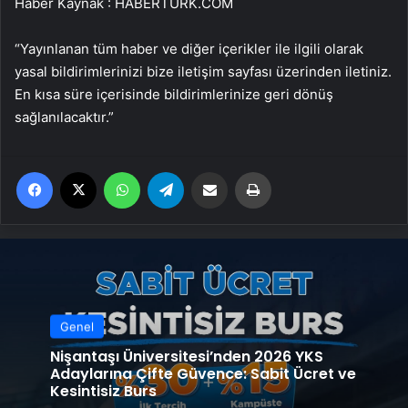
Haber Kaynak : HABERTURK.COM
“Yayınlanan tüm haber ve diğer içerikler ile ilgili olarak
yasal bildirimlerinizi bize iletişim sayfası üzerinden iletiniz.
En kısa süre içerisinde bildirimlerinize geri dönüş
sağlanılacaktır.”
Facebook
X
WhatsApp
Telegram
Email'den paylaş
Yaz
Genel
Nişantaşı Üniversitesi’nden 2026 YKS
Adaylarına Çifte Güvence: Sabit Ücret ve
Kesintisiz Burs