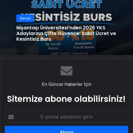
Genel
Nişantaşı Üniversitesi’nden 2026 YKS
Adaylarına Çifte Güvence: Sabit Ücret ve
Kesintisiz Burs
En Güncel Haberler İçin
Sitemize abone olabilirsiniz!
E-
posta
adresinizi
girin