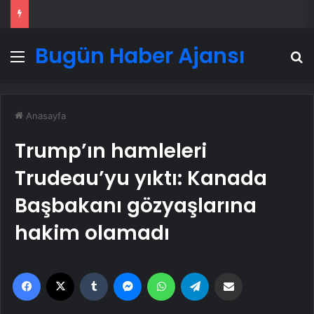
Bugün Haber Ajansı
Menü
A
Anasayfa
Trump’ın hamleleri
Trudeau’yu yıktı: Kanada
Başbakanı gözyaşlarına
hakim olamadı
Facebook
X
Tumblr
Messenger
WhatsApp
Telegram
Email'den paylaş