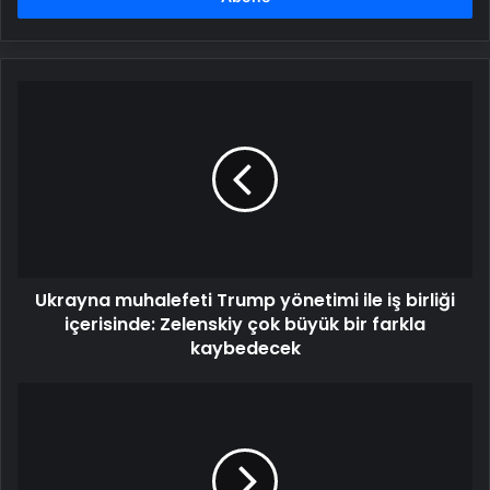
Ukrayna
muhalefeti
Trump
yönetimi
ile
iş
birliği
içerisinde:
Zelenskiy
Ukrayna muhalefeti Trump yönetimi ile iş birliği
çok
büyük
içerisinde: Zelenskiy çok büyük bir farkla
bir
kaybedecek
farkla
kaybedecek
Paris’te
bomba
alarmı:
Tren
seferleri