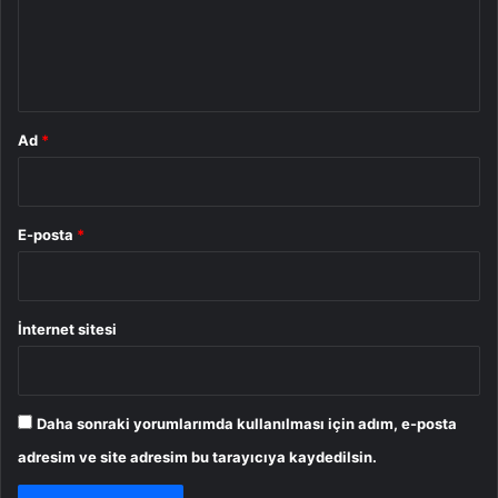
u
m
*
Ad
*
E-posta
*
İnternet sitesi
Daha sonraki yorumlarımda kullanılması için adım, e-posta
adresim ve site adresim bu tarayıcıya kaydedilsin.