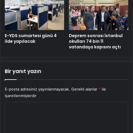
E-YDS cumartesi günü 4
Deprem sonrası İstanbul
ilde yapılacak
okulları 74 bin 11
vatandaşa kapısını açtı
Bir yanıt yazın
E-posta adresiniz yayınlanmayacak.
Gerekli alanlar
*
ile
işaretlenmişlerdir
Y
o
r