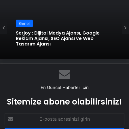
Genel
Genel
UETDS Nedir ? Uetds.com İle Akıllı Dijital
Taşımacılık Yazılımı
Serjoy : Dijital Medya Ajansı, Google
Reklam Ajansı, SEO Ajansı ve Web
Tasarım Ajansı
En Güncel Haberler İçin
Sitemize abone olabilirsiniz!
E-
posta
adresinizi