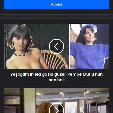
girin
Yeşilçam'ın
ela
gözlü
güzeli
Pembe
Mutlu'nun
son
hali
Yeşilçam'ın ela gözlü güzeli Pembe Mutlu'nun
son hali
Gülben
Ergen,
Sıla
Bebek
İçin