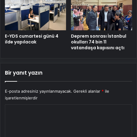
E-YDS cumartesi günü 4
Deprem sonrası İstanbul
ilde yapılacak
okulları 74 bin 11
vatandaşa kapısını açtı
Bir yanıt yazın
E-posta adresiniz yayınlanmayacak.
Gerekli alanlar
*
ile
işaretlenmişlerdir
Y
o
r
u