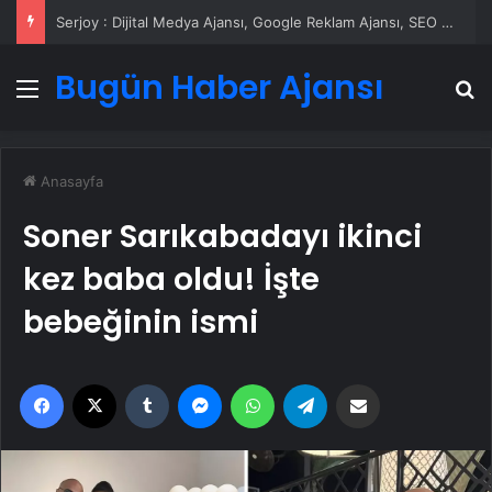
Serjoy : Dijital Medya Ajansı, Google Reklam Ajansı, SEO Ajansı ve Web Tasarım Ajansı
Bugün Haber Ajansı
Menü
A
Anasayfa
Soner Sarıkabadayı ikinci
kez baba oldu! İşte
bebeğinin ismi
Facebook
X
Tumblr
Messenger
WhatsApp
Telegram
Email'den paylaş