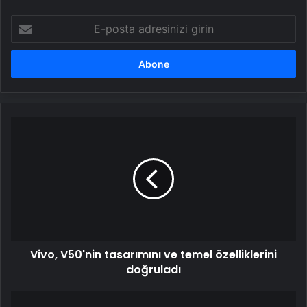
E-
posta
adresinizi
girin
Vivo,
V50'nin
tasarımını
ve
temel
özelliklerini
doğruladı
Vivo, V50'nin tasarımını ve temel özelliklerini
doğruladı
PlayStation