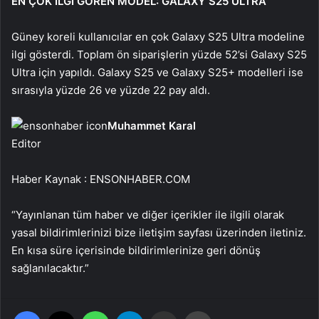
EN ÇOK İLGİ GÖREN MODEL: GALAXY S25 ULTRA
Güney koreli kullanıcılar en çok Galaxy S25 Ultra modeline
ilgi gösterdi. Toplam ön siparişlerin yüzde 52’si Galaxy S25
Ultra için yapıldı. Galaxy S25 ve Galaxy S25+ modelleri ise
sırasıyla yüzde 26 ve yüzde 22 pay aldı.
Muhammet Karal
Editor
Haber Kaynak : ENSONHABER.COM
“Yayınlanan tüm haber ve diğer içerikler ile ilgili olarak
yasal bildirimlerinizi bize iletişim sayfası üzerinden iletiniz.
En kısa süre içerisinde bildirimlerinize geri dönüş
sağlanılacaktır.”
Facebook
X
WhatsApp
Telegram
Email'den paylaş
Yaz