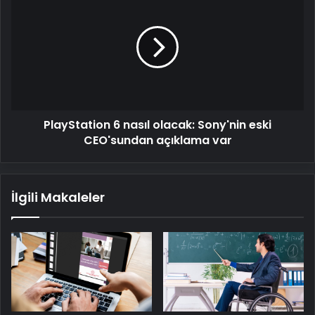
6
nasıl
olacak:
Sony'nin
eski
CEO'sundan
açıklama
var
PlayStation 6 nasıl olacak: Sony'nin eski
CEO'sundan açıklama var
İlgili Makaleler