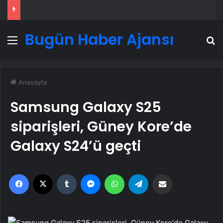
Bugün Haber Ajansı
Menü
A
Anasayfa
Samsung Galaxy S25
siparişleri, Güney Kore’de
Galaxy S24’ü geçti
Facebook
X
Tumblr
Messenger
WhatsApp
Telegram
Email'den paylaş