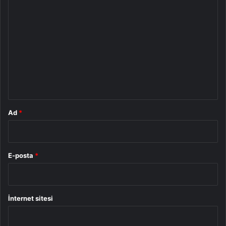
Y
o
r
u
m
*
Ad
*
E-posta
*
İnternet sitesi