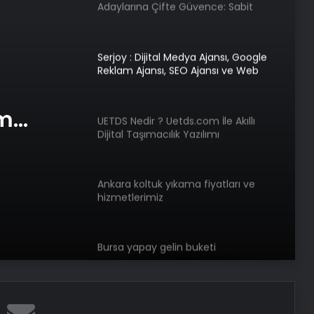
Adaylarına Çifte Güvence: Sabit
Ücret ve Kesintisiz Burs
Serjoy : Dijital Medya Ajansı, Google
Reklam Ajansı, SEO Ajansı ve Web
Tasarım Ajansı
am
UETDS Nedir ? Uetds.com İle Akıllı
Dijital Taşımacılık Yazılımı
e Web
Ankara koltuk yıkama fiyatları ve
hizmetlerimiz
Bursa yapay gelin buketi
Bigo Elmas Bayi – Güvenli, Hızlı ve
Uygun Fiyatlı Elmas Satın Almanın