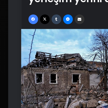
Facebook
X
Tumblr
Messenger
Email'den paylaş