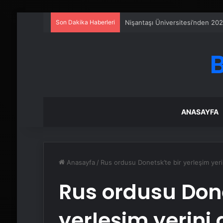
Son Dakika Haberleri
Serjoy : Dijital Medya Ajansı, 
ANASAYFA
Anasayfa
/
Rus ordusu Donetsk’te bir yerleşim yeri
Rus ordusu Done
yerleşim yerini 