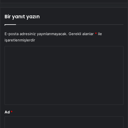
Bir yanıt yazın
E-posta adresiniz yayınlanmayacak.
Gerekli alanlar
*
ile
işaretlenmişlerdir
Y
o
r
u
m
*
Ad
*