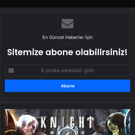
Reklam Ajansı, SEO Ajansı ve Web
UETDS Nedir ? Uetds.com İle Akıllı Dijital
Tasarım Ajansı
Taşımacılık Yazılımı
En Güncel Haberler İçin
Sitemize abone olabilirsiniz!
E-
posta
adresinizi
girin
Yüz
binlerin
oynadığı
online