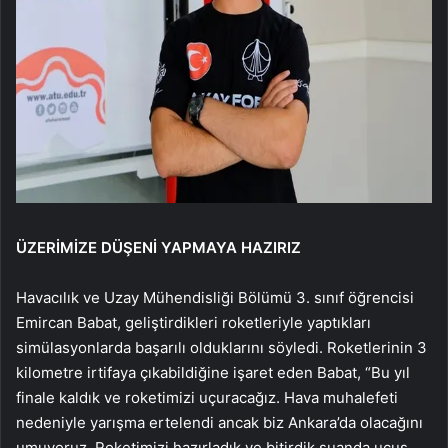
ÜZERİMİZE DÜŞENİ YAPMAYA HAZIRIZ
Havacılık ve Uzay Mühendisliği Bölümü 3. sınıf öğrencisi
Emircan Babat, geliştirdikleri roketleriyle yaptıkları
simülasyonlarda başarılı olduklarını söyledi. Roketlerinin 3
kilometre irtifaya çıkabildiğine işaret eden Babat, “Bu yıl
finale kaldık ve roketimizi uçuracağız. Hava muhalefeti
nedeniyle yarışma ertelendi ancak biz Ankara’da olacağını
umuyoruz. Roketimizi hazırladık ve bitirdik şuanda uçuş