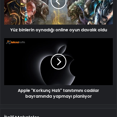
oyun
davalık
oldu
Yüz binlerin oynadığı online oyun davalık oldu
Apple
"Korkunç
Hızlı"
tanıtımını
cadılar
bayramında
yapmayı
planlıyor
Apple "Korkunç Hızlı" tanıtımını cadılar
bayramında yapmayı planlıyor