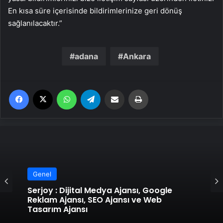
En kısa süre içerisinde bildirimlerinize geri dönüş
sağlanılacaktır.”
adana
Ankara
Facebook
X
WhatsApp
Telegram
Email'den paylaş
Yaz
Genel
Genel
Serjoy : Dijital Medya Ajansı, Google