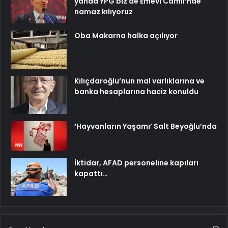
yanda YPG biz de Emevi Camii’nde
namaz kılıyoruz
Oba Makarna halka açılıyor
Kılıçdaroğlu’nun mal varlıklarına ve
banka hesaplarına haciz konuldu
‘Hayvanların Yaşamı’ Salt Beyoğlu’nda
İktidar, AFAD personeline kapıları
kapattı…