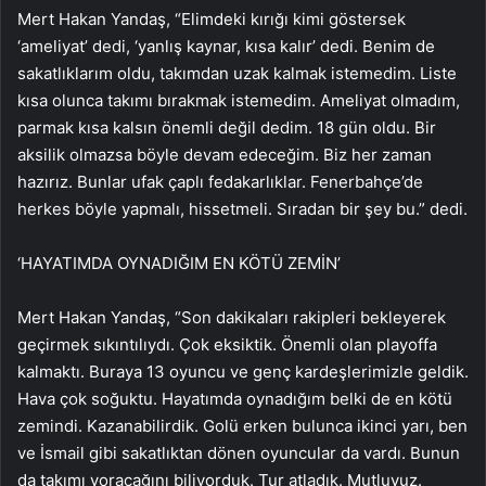
Mert Hakan Yandaş, “Elimdeki kırığı kimi göstersek
‘ameliyat’ dedi, ‘yanlış kaynar, kısa kalır’ dedi. Benim de
sakatlıklarım oldu, takımdan uzak kalmak istemedim. Liste
kısa olunca takımı bırakmak istemedim. Ameliyat olmadım,
parmak kısa kalsın önemli değil dedim. 18 gün oldu. Bir
aksilik olmazsa böyle devam edeceğim. Biz her zaman
hazırız. Bunlar ufak çaplı fedakarlıklar. Fenerbahçe’de
herkes böyle yapmalı, hissetmeli. Sıradan bir şey bu.” dedi.
‘HAYATIMDA OYNADIĞIM EN KÖTÜ ZEMİN’
Mert Hakan Yandaş, “Son dakikaları rakipleri bekleyerek
geçirmek sıkıntılıydı. Çok eksiktik. Önemli olan playoffa
kalmaktı. Buraya 13 oyuncu ve genç kardeşlerimizle geldik.
Hava çok soğuktu. Hayatımda oynadığım belki de en kötü
zemindi. Kazanabilirdik. Golü erken bulunca ikinci yarı, ben
ve İsmail gibi sakatlıktan dönen oyuncular da vardı. Bunun
da takımı yoracağını biliyorduk. Tur atladık. Mutluyuz.