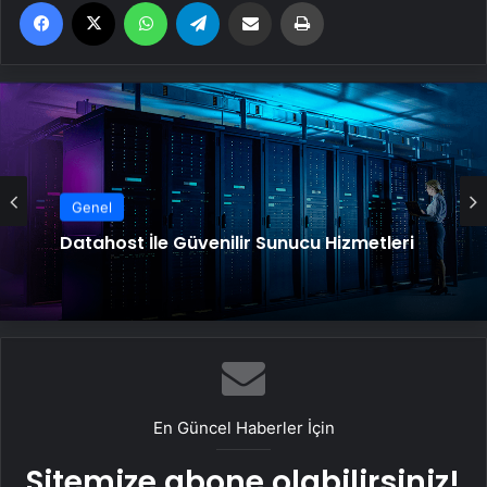
Facebook
X
WhatsApp
Telegram
Email'den paylaş
Yaz
Genel
Datahost İle Güvenilir Sunucu Hizmetleri
En Güncel Haberler İçin
Sitemize abone olabilirsiniz!