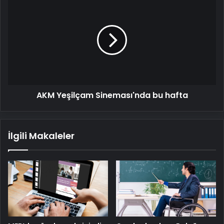
Yeşilçam
Sineması'nda
bu
hafta
AKM Yeşilçam Sineması'nda bu hafta
İlgili Makaleler