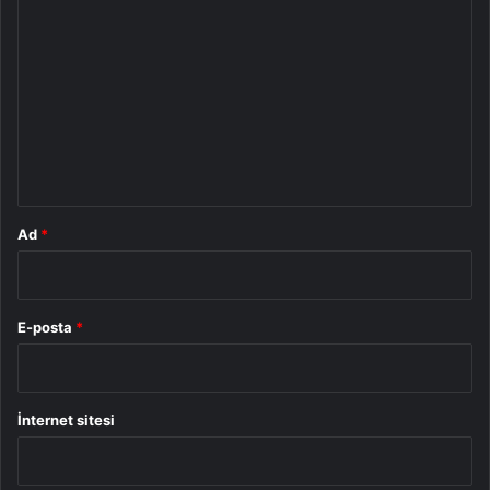
o
r
u
m
*
Ad
*
E-posta
*
İnternet sitesi