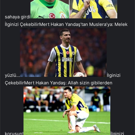
sahaya girdi
İlginizi Çekebilir
Mert Hakan Yandaş’tan Muslera’ya: Melek
yüzlü…
İlginizi
Çekebilir
Mert Hakan Yandaş: Allah sizin gibilerden
korusun!
İlginizi