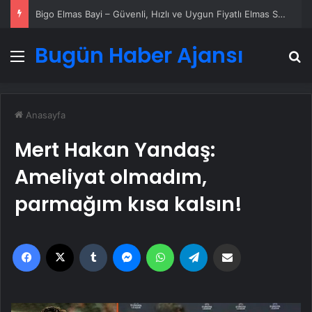
Datahost İle Güvenilir Sunucu Hizmetleri
Bugün Haber Ajansı
Menü
A
Anasayfa
Mert Hakan Yandaş:
Ameliyat olmadım,
parmağım kısa kalsın!
Facebook
X
Tumblr
Messenger
WhatsApp
Telegram
Email'den paylaş