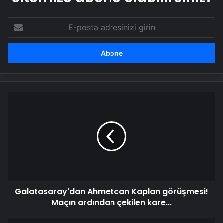
E-
posta
adresinizi
girin
Galatasaray'dan
Ahmetcan
Kaplan
görüşmesi!
Maçın
ardından
çekilen
kare...
Galatasaray'dan Ahmetcan Kaplan görüşmesi!
Maçın ardından çekilen kare...
AKM