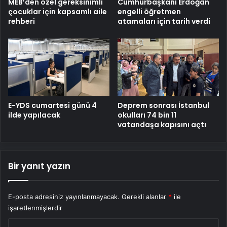
MEB’den özel gereksinimli
Cumhurbaşkanı Erdoğan
çocuklar için kapsamlı aile
engelli öğretmen
rehberi
atamaları için tarih verdi
E-YDS cumartesi günü 4
Deprem sonrası İstanbul
ilde yapılacak
okulları 74 bin 11
vatandaşa kapısını açtı
Bir yanıt yazın
E-posta adresiniz yayınlanmayacak.
Gerekli alanlar
*
ile
işaretlenmişlerdir
Y