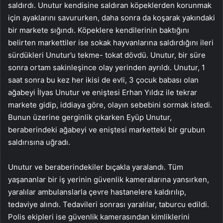
saldırdı. Unutur kendisine saldıran köpeklerden korunmak
için ayaklarını savururken, daha sonra da koşarak yakındaki
bir markete sığındı. Köpeklere kendilerinin baktığını
belirten markettiler ise sokak hayvanlarına saldırdığını ileri
sürdükleri Unutur’u tekme- tokat dövdü. Unutur, bir süre
sonra ortam sakinleşince olay yerinden ayrıldı. Unutur, 1
saat sonra bu kez her ikisi de evli, 3 çocuk babası olan
ağabeyi İlyas Unutur ve eniştesi Erhan Yıldız ile tekrar
markete gidip, iddiaya göre, olayın sebebini sormak istedi.
Bunun üzerine gerginlik çıkarken Eyüp Unutur,
beraberindeki ağabeyi ve eniştesi marketteki bir grubun
saldırısına uğradı.
Unutur ve beraberindekiler bıçakla yaralandı. Tüm
yaşananlar bir iş yerinin güvenlik kameralarına yansırken,
yaralılar ambulanslarla çevre hastanelere kaldırılıp,
tedaviye alındı. Tedavileri sonrası yaralılar, taburcu edildi.
Polis ekipleri ise güvenlik kamerasından kimliklerini