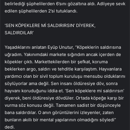
belirlediği şüphelilerden 6’sını gözaltına aldı. Adliyeye sevk
edilen şüphelilerden 2’si tutuklandı.
‘SEN KÖPEKLERE Mİ SALDIRIRSIN’ DİYEREK,
SALDIRDILAR’
Yaşadıklarını anlatan Eyüp Unutur, “Köpeklerin saldırısına
uğradım. Yakınımdaki markete sığındım ancak içerden de
köpekler çıktı. Markettekilerden bir şefkat, koruma
beklerken argo, saldırı ve tehditle karşılaştım. Hayvanlara
yardımcı olan bir sivil toplum kuruluşu mensubu olduklarını
söylüyorlar ama değil. Sen insanı öldüresiye döv, sonra
hayvanı koruduğunu iddia et. ‘Sen köpeklere mi saldırırsın’
diyerek, beni öldüresiye dövdüler. Ortada köpeğe karşı bir
vurma söz konusu değil. Tamamen sadist bir düşünceyle
bana saldırdılar. O anın görüntülerini izleyenler, zaten
bunların akıllı bir mental yapılarının olmadığını söyledi”
dedi.