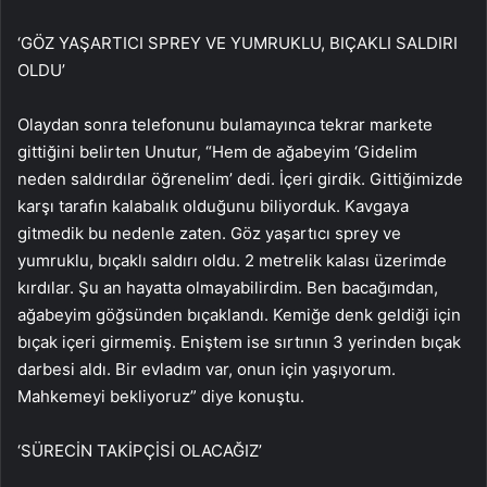
‘GÖZ YAŞARTICI SPREY VE YUMRUKLU, BIÇAKLI SALDIRI
OLDU’
Olaydan sonra telefonunu bulamayınca tekrar markete
gittiğini belirten Unutur, “Hem de ağabeyim ‘Gidelim
neden saldırdılar öğrenelim’ dedi. İçeri girdik. Gittiğimizde
karşı tarafın kalabalık olduğunu biliyorduk. Kavgaya
gitmedik bu nedenle zaten. Göz yaşartıcı sprey ve
yumruklu, bıçaklı saldırı oldu. 2 metrelik kalası üzerimde
kırdılar. Şu an hayatta olmayabilirdim. Ben bacağımdan,
ağabeyim göğsünden bıçaklandı. Kemiğe denk geldiği için
bıçak içeri girmemiş. Eniştem ise sırtının 3 yerinden bıçak
darbesi aldı. Bir evladım var, onun için yaşıyorum.
Mahkemeyi bekliyoruz” diye konuştu.
‘SÜRECİN TAKİPÇİSİ OLACAĞIZ’