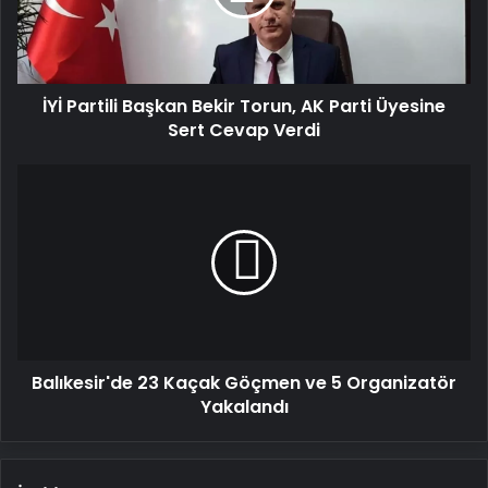
AK
Parti
Üyesine
Sert
İYİ Partili Başkan Bekir Torun, AK Parti Üyesine
Cevap
Verdi
Sert Cevap Verdi
Balıkesir'de
23
Kaçak
Göçmen
ve
5
Organizatör
Yakalandı
Balıkesir'de 23 Kaçak Göçmen ve 5 Organizatör
Yakalandı