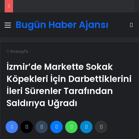
Bugün Haber Ajansı
Menü
A
Anasayfa
İzmir’de Markette Sokak
Köpekleri İçin Darbettiklerini
İleri Sürenler Tarafından
Saldırıya Uğradı
Facebook
X
Tumblr
Messenger
WhatsApp
Telegram
Email'den paylaş