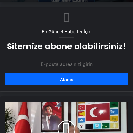
En Güncel Haberler İçin
Sitemize abone olabilirsiniz!
E-
posta
adresinizi
girin
İYİ
Partili
Başkan
Bekir
Torun,