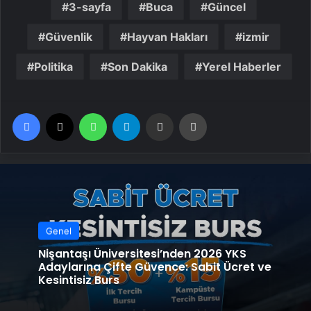
3-sayfa
Buca
Güncel
Güvenlik
Hayvan Hakları
izmir
Politika
Son Dakika
Yerel Haberler
Facebook
X
WhatsApp
Telegram
Email'den paylaş
Yaz
Genel
Nişantaşı Üniversitesi’nden 2026 YKS
Adaylarına Çifte Güvence: Sabit Ücret ve
Kesintisiz Burs