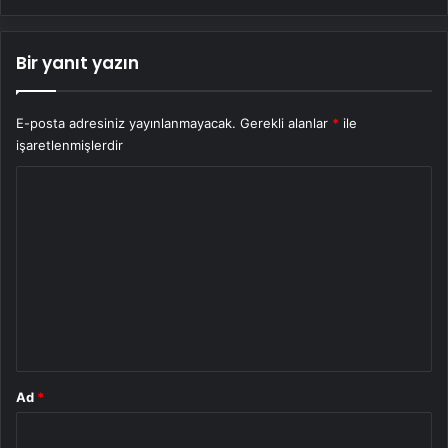
Bir yanıt yazın
E-posta adresiniz yayınlanmayacak.
Gerekli alanlar
*
ile
işaretlenmişlerdir
Y
o
r
u
m
*
Ad
*