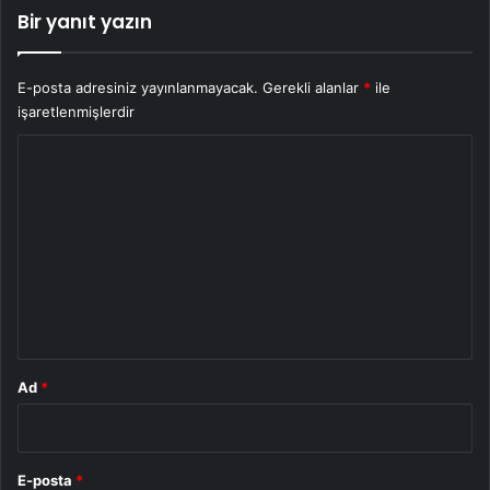
Bir yanıt yazın
E-posta adresiniz yayınlanmayacak.
Gerekli alanlar
*
ile
işaretlenmişlerdir
Y
o
r
u
m
*
Ad
*
E-posta
*