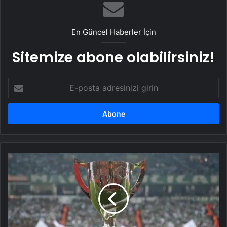
En Güncel Haberler İçin
Sitemize abone olabilirsiniz!
E-
posta
adresinizi
girin
Türkiye
Kupası'nı
kazanan
4
takım
da
yoluna