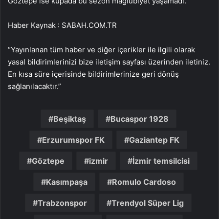
Göztepe ise kupada bu sezon mağlubiyet yaşamadı.
Haber Kaynak : SABAH.COM.TR
“Yayınlanan tüm haber ve diğer içerikler ile ilgili olarak
yasal bildirimlerinizi bize iletişim sayfası üzerinden iletiniz.
En kısa süre içerisinde bildirimlerinize geri dönüş
sağlanılacaktır.”
Beşiktaş
Bucaspor 1928
Erzurumspor FK
Gaziantep FK
Göztepe
izmir
İzmir temsilcisi
Kasımpaşa
Romulo Cardoso
Trabzonspor
Trendyol Süper Lig