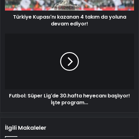
devam
ediyor!
Türkiye Kupası'nı kazanan 4 takım da yoluna
devam ediyor!
Futbol:
Süper
Lig'de
30.hafta
heyecanı
başlıyor!
İşte
program...
Futbol: Süper Lig'de 30.hafta heyecanı başlıyor!
İşte program...
İlgili Makaleler