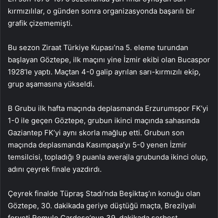
kırmızılılar, o günden sonra organizasyonda başarılı bir
grafik çizememişti.
Bu sezon Ziraat Türkiye Kupası’na 5. eleme turundan
başlayan Göztepe, ilk maçını yine İzmir ekibi olan Bucaspor
1928’le yaptı. Maçtan 4-0 galip ayrılan sarı-kırmızılı ekip,
grup aşamasına yükseldi.
B Grubu ilk hafta maçında deplasmanda Erzurumspor FK’yi
1-0 ile geçen Göztepe, grubun ikinci maçında sahasında
Gaziantep FK’yi aynı skorla mağlup etti. Grubun son
maçında deplasmanda Kasımpaşa’yı 5-0 yenen İzmir
temsilcisi, topladığı 9 puanla averajla grubunda ikinci olup,
adını çeyrek finale yazdırdı.
Çeyrek finalde Tüpraş Stadı’nda Beşiktaş’ın konuğu olan
Göztepe, 30. dakikada geriye düştüğü maçta, Brezilyalı
forveti Romulo Cardoso’nun 39. dakikada serbest