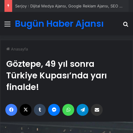
Serjoy : Dijital Medya Ajansı, Google Reklam Ajansı, SEO Ajansı ve Web Tasarım Ajansı
Bugün Haber Ajansı
Menü
A
Anasayfa
Göztepe, 49 yıl sonra
Türkiye Kupası’nda yarı
finalde!
Facebook
X
Tumblr
Messenger
WhatsApp
Telegram
Email'den paylaş