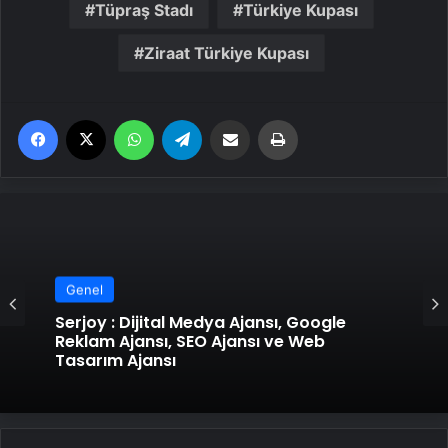
Tüpraş Stadı
Türkiye Kupası
Ziraat Türkiye Kupası
Facebook
X
WhatsApp
Telegram
Email'den paylaş
Yaz
Genel
Genel
Serjoy : Dijital Medya Ajansı, Google
Reklam Ajansı, SEO Ajansı ve Web
UETDS Nedir ? Uetds.com İle Akıllı Dijital
Tasarım Ajansı
Taşımacılık Yazılımı