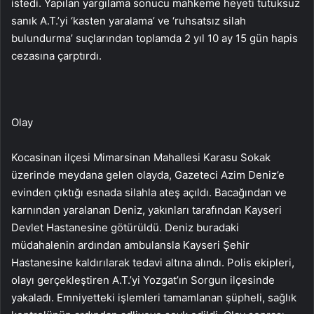
istedi. Yapılan yargılama sonucu mahkeme heyeti tutuksuz
sanık A.T.’yi ‘kasten yaralama’ ve ‘ruhsatsız silah
bulundurma’ suçlarından toplamda 2 yıl 10 ay 15 gün hapis
cezasına çarptırdı.
Olay
Kocasinan ilçesi Mimarsinan Mahallesi Karasu Sokak
üzerinde meydana gelen olayda, Gazeteci Azim Deniz’e
evinden çıktığı esnada silahla ateş açıldı. Bacağından ve
karnından yaralanan Deniz, yakınları tarafından Kayseri
Devlet Hastanesine götürüldü. Deniz buradaki
müdahalenin ardından ambulansla Kayseri Şehir
Hastanesine kaldırılarak tedavi altına alındı. Polis ekipleri,
olayı gerçekleştiren A.T.’yi Yozgat’ın Sorgun ilçesinde
yakaladı. Emniyetteki işlemleri tamamlanan şüpheli, sağlık