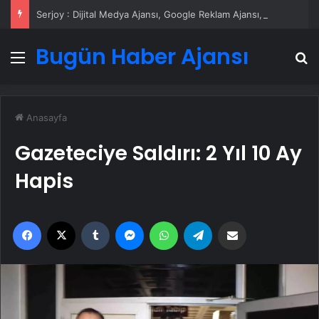
Serjoy : Dijital Medya Ajansı, Google Reklam Ajansı, SEO Ajansı ve Web Tasarım Ajansı
Bugün Haber Ajansı
Menü
A
Anasayfa
Gazeteciye Saldırı: 2 Yıl 10 Ay
Hapis
Facebook
X
Tumblr
Messenger
WhatsApp
Telegram
Email'den paylaş