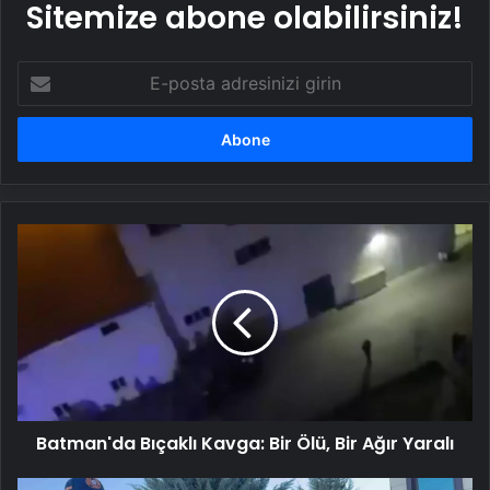
Sitemize abone olabilirsiniz!
E-
posta
adresinizi
girin
Batman'da
Bıçaklı
Kavga:
Bir
Ölü,
Bir
Ağır
Yaralı
Batman'da Bıçaklı Kavga: Bir Ölü, Bir Ağır Yaralı
Filiz