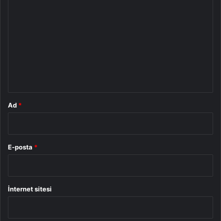
o
r
u
m
*
Ad
*
E-posta
*
İnternet sitesi