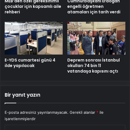
MEB’den özel gereksinimli
Cumhurbaşkanı Erdoğan
çocuklar için kapsamlı aile
engelli öğretmen
rehberi
atamaları için tarih verdi
E-YDS cumartesi günü 4
Deprem sonrası İstanbul
ilde yapılacak
okulları 74 bin 11
vatandaşa kapısını açtı
Bir yanıt yazın
E-posta adresiniz yayınlanmayacak.
Gerekli alanlar
*
ile
işaretlenmişlerdir
Y