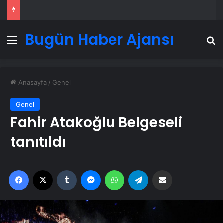
Bugün Haber Ajansı
Menü
A
Anasayfa
/
Genel
Genel
Fahir Atakoğlu Belgeseli
tanıtıldı
Facebook
X
Tumblr
Messenger
WhatsApp
Telegram
Email'den paylaş