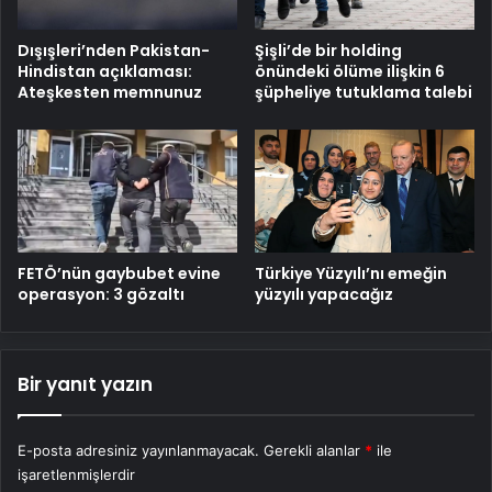
Dışışleri’nden Pakistan-
Şişli’de bir holding
Hindistan açıklaması:
önündeki ölüme ilişkin 6
Ateşkesten memnunuz
şüpheliye tutuklama talebi
FETÖ’nün gaybubet evine
Türkiye Yüzyılı’nı emeğin
operasyon: 3 gözaltı
yüzyılı yapacağız
Bir yanıt yazın
E-posta adresiniz yayınlanmayacak.
Gerekli alanlar
*
ile
işaretlenmişlerdir