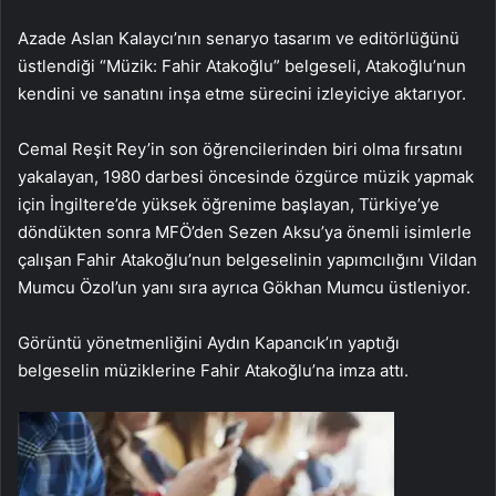
Azade Aslan Kalaycı’nın senaryo tasarım ve editörlüğünü
üstlendiği “Müzik: Fahir Atakoğlu” belgeseli, Atakoğlu’nun
kendini ve sanatını inşa etme sürecini izleyiciye aktarıyor.
Cemal Reşit Rey’in son öğrencilerinden biri olma fırsatını
yakalayan, 1980 darbesi öncesinde özgürce müzik yapmak
için İngiltere’de yüksek öğrenime başlayan, Türkiye’ye
döndükten sonra MFÖ’den Sezen Aksu’ya önemli isimlerle
çalışan Fahir Atakoğlu’nun belgeselinin yapımcılığını Vildan
Mumcu Özol’un yanı sıra ayrıca Gökhan Mumcu üstleniyor.
Görüntü yönetmenliğini Aydın Kapancık’ın yaptığı
belgeselin müziklerine Fahir Atakoğlu’na imza attı.