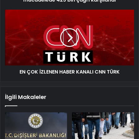
EN
ÇOK
İZLENEN
HABER
KANALI
CNN
TÜRK
EN ÇOK İZLENEN HABER KANALI CNN TÜRK
İlgili Makaleler