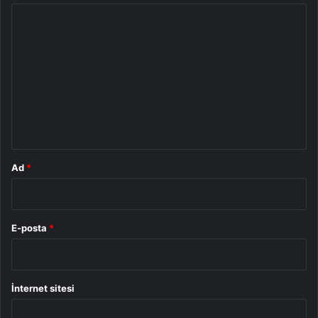
Y
o
r
u
m
*
Ad
*
E-posta
*
İnternet sitesi