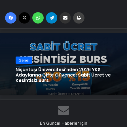
Facebook
X
WhatsApp
Telegram
Email'den paylaş
Yaz
Genel
Nişantaşı Üniversitesi’nden 2026 YKS
Adaylarına Çifte Güvence: Sabit Ücret ve
Kesintisiz Burs
En Güncel Haberler İçin