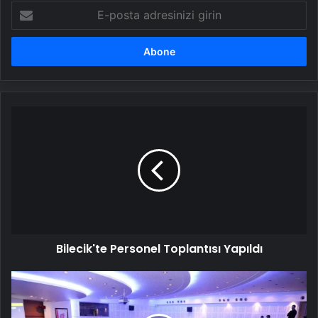
E-
posta
adresinizi
girin
Bilecik'te
Personel
Toplantısı
Yapıldı
Bilecik'te Personel Toplantısı Yapıldı
Erasmus+
Toplantısı
Atatürk