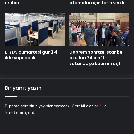
rehberi
atamaları için tarih verdi
E-YDS cumartesi günü 4
Deprem sonrası İstanbul
ilde yapılacak
okulları 74 bin 11
vatandaşa kapısını açtı
Bir yanıt yazın
E-posta adresiniz yayınlanmayacak.
Gerekli alanlar
*
ile
işaretlenmişlerdir
Y
o