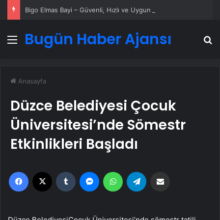
Bigo Elmas Bayi – Güvenli, Hızlı ve Uygun Fiyatlı Elmas Satın Almanın Yeni Adresi
Bugün Haber Ajansı
Menü
A
Anasayfa
Düzce Belediyesi Çocuk
Üniversitesi’nde Sömestr
Etkinlikleri Başladı
Facebook
X
Tumblr
Messenger
WhatsApp
Telegram
Email'den paylaş
Düzce BelediyesiÇocuk Üniversitesi’nde sömestr tatili