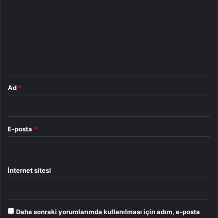
r
u
m
*
Ad
*
E-posta
*
İnternet sitesi
Daha sonraki yorumlarımda kullanılması için adım, e-posta