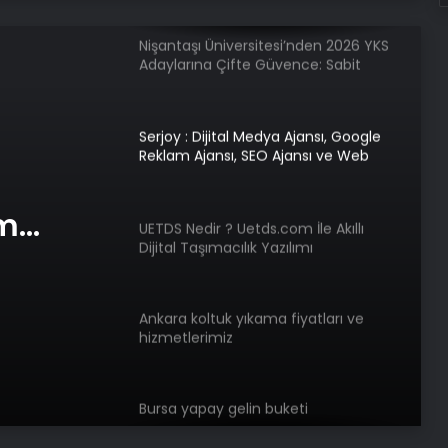
Ücret ve Kesintisiz Burs
Serjoy : Dijital Medya Ajansı, Google
Reklam Ajansı, SEO Ajansı ve Web
Tasarım Ajansı
UETDS Nedir ? Uetds.com İle Akıllı
Dijital Taşımacılık Yazılımı
Ankara koltuk yıkama fiyatları ve
com İle
hizmetlerimiz
lık
am
Bursa yapay gelin buketi
e Web
Bigo Elmas Bayi – Güvenli, Hızlı ve
Uygun Fiyatlı Elmas Satın Almanın
Yeni Adresi