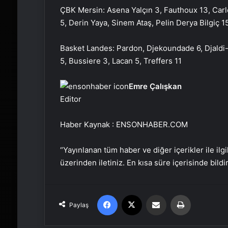
ÇBK Mersin: Asena Yalçın 3, Fauthoux 13, Carl
5, Derin Yaya, Sinem Ataş, Pelin Derya Bilgiç 1
Basket Landes: Pardon, Djekoundade 6, Djaldi
5, Bussiere 3, Lacan 5, Treffers 11
Emre Çalışkan
Editor
Haber Kaynak : ENSONHABER.COM
“Yayınlanan tüm haber ve diğer içerikler ile ilgil
üzerinden iletiniz. En kısa süre içerisinde bildi
Facebook
X
Email'den paylaş
Yaz
Paylaş