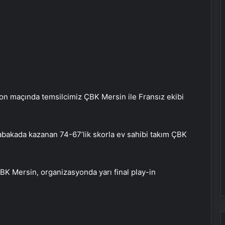
son maçında temsilcimiz ÇBK Mersin ile Fransız ekibi
akada kazanan 74-67’lik skorla ev sahibi takım ÇBK
BK Mersin, organizasyonda yarı final play-in
Bigo Elmas Bayi – Güvenli, Hızlı ve
Uygun Fiyatlı Elmas Satın Almanın