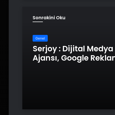
Sonrakini Oku
Genel
Genel
UETDS Nedir ? Uetds.
Serjoy : Dijital Medya
Akıllı Dijital Taşımacı
Ajansı, Google Rekl
Yazılımı
Ajansı, SEO Ajansı v
Tasarım Ajansı