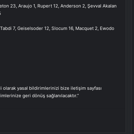
Yeni Adresi
eton 23, Araujo 1, Rupert 12, Anderson 2, Şevval Akalan
5
Datahost İle Güvenilir Sunucu
Hizmetleri
-Tabdi 7, Geiselsoder 12, Slocum 16, Macquet 2, Ewodo
Bebek Sünneti
MEB: Öğretmenlerin şehir içi yer
değiştirme başvuruları başlıyor
i olarak yasal bildirimlerinizi bize iletişim sayfası
rimlerinize geri dönüş sağlanılacaktır.”
Karabük Üniversitesi Rektörü Fatih
Kırışık, Sosyalfest’i anlattı
Nişantaşı Üniversitesi’nden 2026 YKS
Adaylarına Çifte Güvence: Sabit