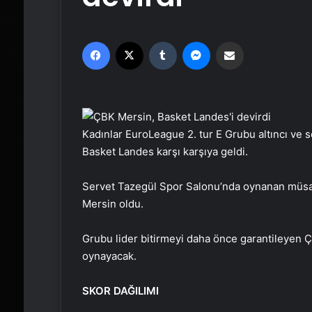
Facebook
X
Tumblr
Messenger
Email'den paylaş
Kadınlar EuroLeague 2. tur E Grubu altıncı ve 
Basket Landes karşı karşıya geldi.
Servet Tazegül Spor Salonu’nda oynanan müsab
Mersin oldu.
Grubu lider bitirmeyi daha önce garantileyen Ç
oynayacak.
SKOR DAĞILIMI