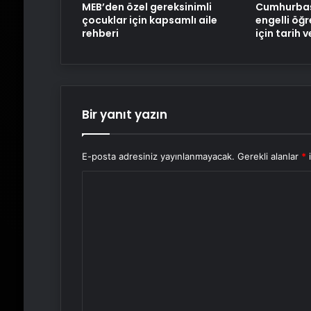
MEB’den özel gereksinimli
Cumhurbaş
çocuklar için kapsamlı aile
engelli öğ
rehberi
için tarih v
Bir yanıt yazın
E-posta adresiniz yayınlanmayacak.
Gerekli alanlar
*
i
Y
o
r
u
m
*