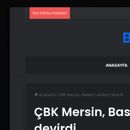
Son Dakika Haberleri
ANASAYFA
Anasayfa
/
ÇBK Mersin, Basket Landes’i devirdi
ÇBK Mersin, Bas
devirdi