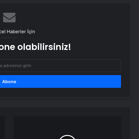
Datahost İle Güvenilir Sunucu
Hizmetleri
el Haberler İçin
Bebek Sünneti
ne olabilirsiniz!
MEB: Öğretmenlerin şehir içi yer
değiştirme başvuruları başlıyor
Karabük Üniversitesi Rektörü Fatih
Kırışık, Sosyalfest’i anlattı
Nişantaşı Üniversitesi’nden 2026 YKS
Galatasaray,
Adaylarına Çifte Güvence: Sabit
Ajax
Ücret ve Kesintisiz Burs
maçının
hazırlıklarını