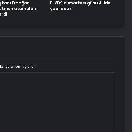
kanı Erdoğan
E-YDS cumartesi günü 4 ilde
retmen atamaları
yapılacak
erdi
le işaretlenmişlerdir