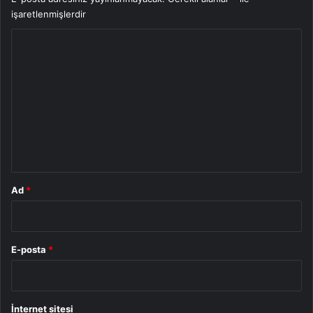
işaretlenmişlerdir
Y
o
r
u
m
*
Ad
*
E-posta
*
İnternet sitesi