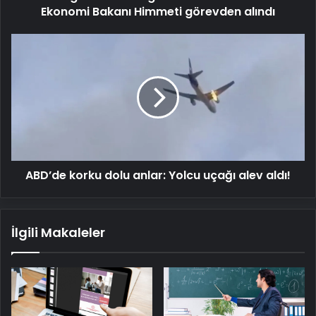
alındı
Ekonomi Bakanı Himmeti görevden alındı
ABD’de
korku
dolu
anlar:
Yolcu
uçağı
alev
aldı!
ABD’de korku dolu anlar: Yolcu uçağı alev aldı!
İlgili Makaleler