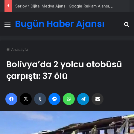
Serjoy : Dijital Medya Ajansı, Google Reklam Ajansı, SEO Ajansı ve Web Tasarım Ajansı
Bugün Haber Ajansı
Menü
A
Anasayfa
Bolivya’da 2 yolcu otobüsü
çarpıştı: 37 ölü
Facebook
X
Tumblr
Messenger
WhatsApp
Telegram
Email'den paylaş