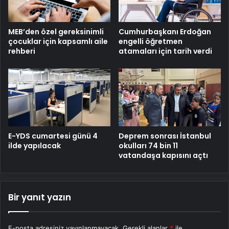
MEB’den özel gereksinimli
Cumhurbaşkanı Erdoğan
çocuklar için kapsamlı aile
engelli öğretmen
rehberi
atamaları için tarih verdi
E-YDS cumartesi günü 4
Deprem sonrası İstanbul
ilde yapılacak
okulları 74 bin 11
vatandaşa kapısını açtı
Bir yanıt yazın
E-posta adresiniz yayınlanmayacak.
Gerekli alanlar
*
ile