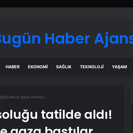
Google Reklam Ajansı, SEO Ajansı ve Web Tasarım Ajansı
Bugün Haber Ajans
HABER
EKONOMI
SAĞLIK
TEKNOLOJI
YAŞAM
ağ’da ailece gaza bastılar…
soluğu tatilde aldı!
e gaza bastılar…