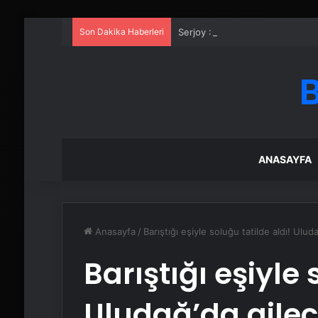
Son Dakika Haberleri
Serjoy : Dijital Medya Ajansı, 
ANASAYFA
Anasayfa
/
Barıştığı eşiyle soluğu tatilde aldı! Ulud
Barıştığı eşiyle 
Uludağ’da ailec