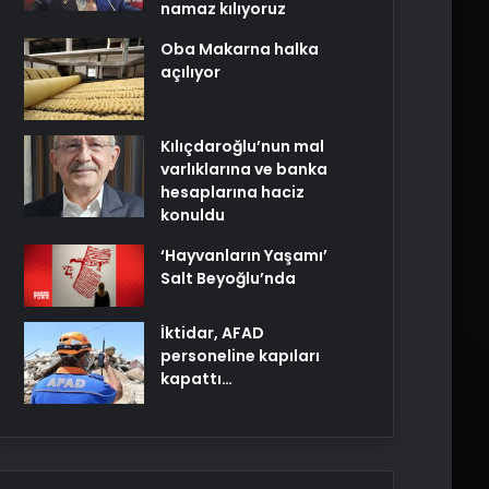
namaz kılıyoruz
Oba Makarna halka
açılıyor
Kılıçdaroğlu’nun mal
varlıklarına ve banka
hesaplarına haciz
konuldu
‘Hayvanların Yaşamı’
Salt Beyoğlu’nda
İktidar, AFAD
personeline kapıları
kapattı…