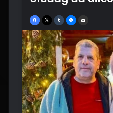
Facebook
X
Tumblr
Messenger
Email'den paylaş