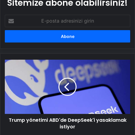
Sitemize abone olabilirsiniz!
E-
posta
adresinizi
girin
Trump
yönetimi
ABD'de
DeepSeek'i
yasaklamak
istiyor
Trump yönetimi ABD'de DeepSeek'i yasaklamak
istiyor