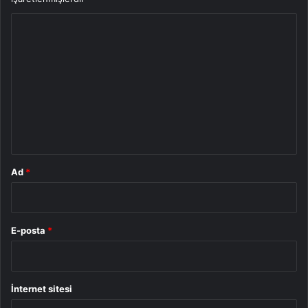
Y
o
r
u
m
*
Ad
*
E-posta
*
İnternet sitesi