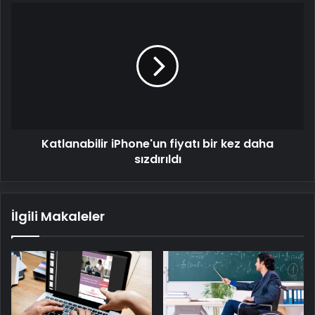
Katlanabilir
iPhone'un
fiyatı
bir
kez
daha
sızdırıldı
Katlanabilir iPhone'un fiyatı bir kez daha
sızdırıldı
İlgili Makaleler