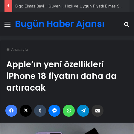
Bigo Elmas Bayi – Güvenli, Hızlı ve Uygun Fiyatlı Elmas Satın Almanın Yeni Adresi
Bugün Haber Ajansı
Menü
A
Anasayfa
Apple’ın yeni özellikleri
iPhone 18 fiyatını daha da
artıracak
Facebook
X
Tumblr
Messenger
WhatsApp
Telegram
Email'den paylaş