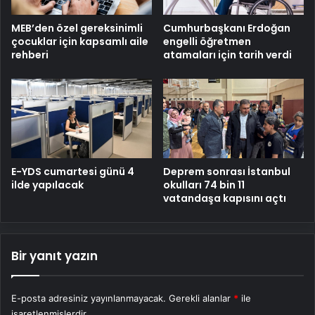
MEB’den özel gereksinimli
Cumhurbaşkanı Erdoğan
çocuklar için kapsamlı aile
engelli öğretmen
rehberi
atamaları için tarih verdi
E-YDS cumartesi günü 4
Deprem sonrası İstanbul
ilde yapılacak
okulları 74 bin 11
vatandaşa kapısını açtı
Bir yanıt yazın
E-posta adresiniz yayınlanmayacak.
Gerekli alanlar
*
ile
işaretlenmişlerdir