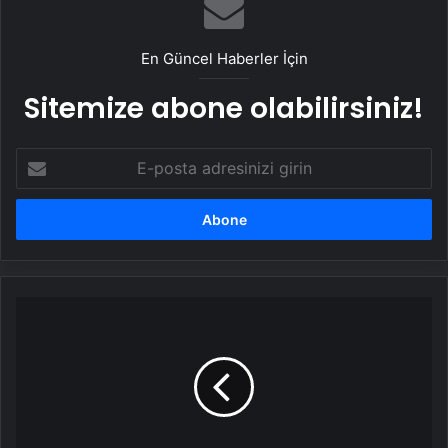
En Güncel Haberler İçin
Sitemize abone olabilirsiniz!
E-
posta
adresinizi
girin
Şehir
hastanesinde
sağlık
çalışanları
tüfekle
rehin
alındı