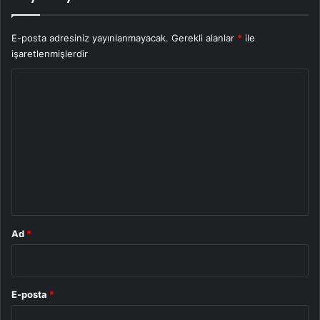
E-posta adresiniz yayınlanmayacak.
Gerekli alanlar
*
ile
işaretlenmişlerdir
Y
o
r
u
m
*
Ad
*
E-posta
*