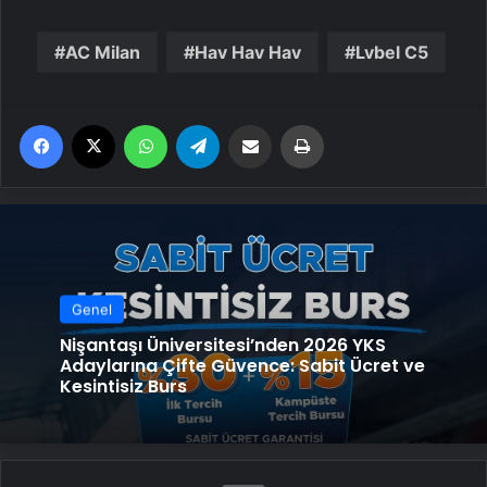
AC Milan
Hav Hav Hav
Lvbel C5
Facebook
X
WhatsApp
Telegram
Email'den paylaş
Yaz
Genel
Nişantaşı Üniversitesi’nden 2026 YKS
Adaylarına Çifte Güvence: Sabit Ücret ve
Kesintisiz Burs