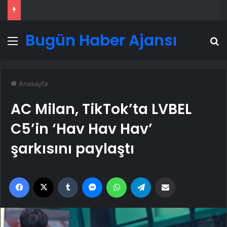
Bugün Haber Ajansı
Menü
A
Anasayfa
AC Milan, TikTok’ta LVBEL
C5’in ‘Hav Hav Hav’
şarkısını paylaştı
Facebook
X
Tumblr
Messenger
WhatsApp
Telegram
Email'den paylaş