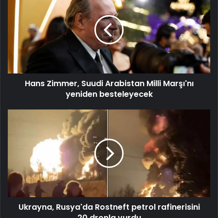
Zimmer,
Suudi
Arabistan
Milli
Marşı'nı
yeniden
besteleyecek
Hans Zimmer, Suudi Arabistan Milli Marşı'nı
yeniden besteleyecek
Ukrayna,
Rusya'da
Rostneft
petrol
rafinerisini
20
dronla
vurdu
Ukrayna, Rusya'da Rostneft petrol rafinerisini
20 dronla vurdu