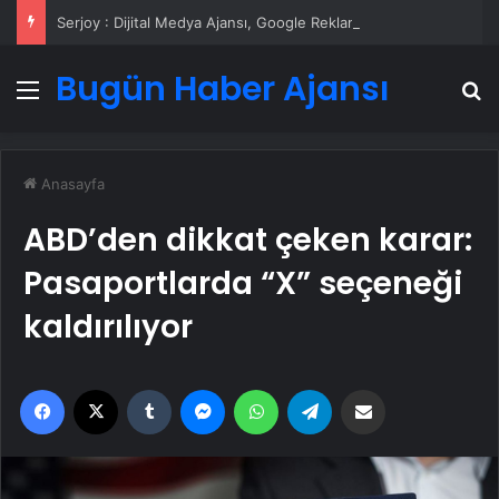
Serjoy : Dijital Medya Ajansı, Google Reklam Ajansı, SEO Ajansı ve Web Tasarım Ajansı
Bugün Haber Ajansı
Menü
A
Anasayfa
ABD’den dikkat çeken karar:
Pasaportlarda “X” seçeneği
kaldırılıyor
Facebook
X
Tumblr
Messenger
WhatsApp
Telegram
Email'den paylaş