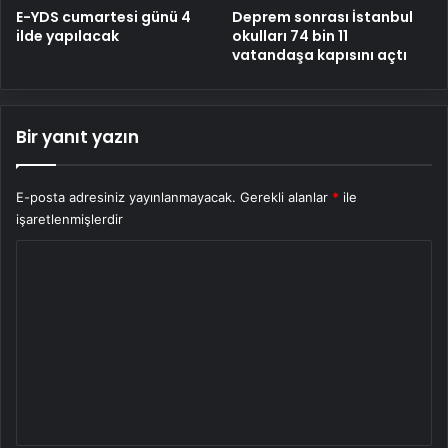
E-YDS cumartesi günü 4
Deprem sonrası İstanbul
ilde yapılacak
okulları 74 bin 11
vatandaşa kapısını açtı
Bir yanıt yazın
E-posta adresiniz yayınlanmayacak.
Gerekli alanlar
*
ile
işaretlenmişlerdir
Y
o
r
u
m
*