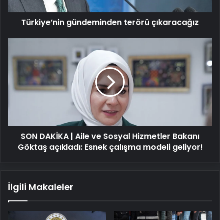
Türkiye’nin gündeminden terörü çıkaracağız
SON
DAKİKA
|
Aile
ve
Sosyal
Hizmetler
Bakanı
Göktaş
SON DAKİKA | Aile ve Sosyal Hizmetler Bakanı
açıkladı:
Esnek
Göktaş açıkladı: Esnek çalışma modeli geliyor!
çalışma
modeli
geliyor!
İlgili Makaleler