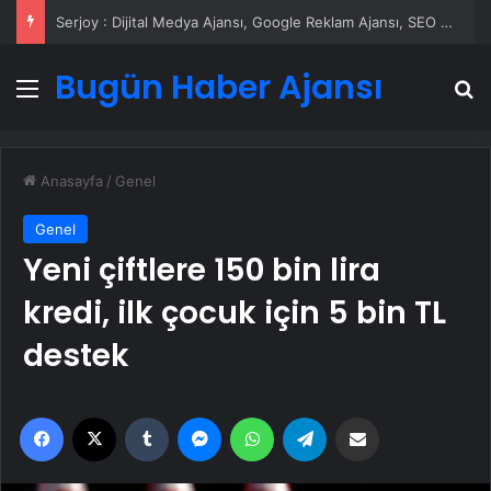
UETDS Nedir ? Uetds.com İle Akıllı Dijital Taşımacılık Yazılımı
Bugün Haber Ajansı
Menü
A
Anasayfa
/
Genel
Genel
Yeni çiftlere 150 bin lira
kredi, ilk çocuk için 5 bin TL
destek
Facebook
X
Tumblr
Messenger
WhatsApp
Telegram
Email'den paylaş