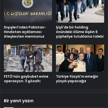
Dışışleri’nden Pakistan-
Şişli’de bir holding
Hindistan açıklaması:
önündeki ölüme ilişkin 6
Ateşkesten memnunuz
şüpheliye tutuklama talebi
FETÖ’nün gaybubet evine
Türkiye Yüzyılı’nı emeğin
operasyon: 3 gözaltı
yüzyılı yapacağız
Bir yanıt yazın