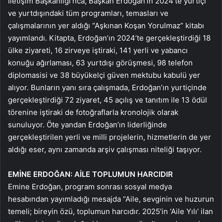
İletişim Başkanlığı’nca, Başkan Erdoğan’ın 2024’te yurtiçi
ve yurtdışındaki tüm programları, temasları ve
çalışmalarının yer aldığı “Aşkınan Koşan Yorulmaz” kitabı
yayımlandı. Kitapta, Erdoğan’ın 2024’te gerçekleştirdiği 18
ülke ziyareti, 16 zirveye iştiraki, 141 yerli ve yabancı
konuğu ağırlaması, 63 yurtdışı görüşmesi, 98 telefon
diplomasisi ve 38 büyükelçi güven mektubu kabulü yer
alıyor. Bunların yanı sıra çalışmada, Erdoğan’ın yurtiçinde
gerçekleştirdiği 72 ziyaret, 45 açılış ve tanıtım ile 13 ödül
törenine iştiraki de fotoğraflarla kronolojik olarak
sunuluyor. Öte yandan Erdoğan’ın liderliğinde
gerçekleştirilen yerli ve milli projelerin, hizmetlerin de yer
aldığı eser, aynı zamanda arşiv çalışması niteliği taşıyor.
EMİNE ERDOĞAN: AİLE TOPLUMUN HARCIDIR
Emine Erdoğan, program sonrası sosyal medya
hesabından yayımladığı mesajda “Aile, sevginin ve huzurun
temeli; bireyin özü, toplumun harcıdır. 2025’in ‘Aile Yılı’ ilan