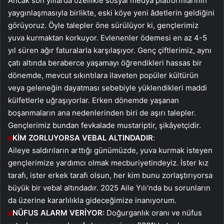
Ancak son yıllarda özellikle sosyal medya platformlarının
yaygınlaşmasıyla birlikte, eski köye yeni âdetlerin geldiğini
görüyoruz. Öyle talepler öne sürülüyor ki, gençlerimiz
yuva kurmaktan korkuyor. Evlenenler ödemesi en az 4-5
yıl süren ağır faturalarla karşılaşıyor. Genç çiftlerimiz, aynı
çatı altında beraberce yaşamayı öğrendikleri hassas bir
dönemde, mevcut sıkıntılara ilaveten popüler kültürün
veya geleneğin dayatması sebebiyle yüklendikleri maddi
külfetlerle uğraşıyorlar. Erken dönemde yaşanan
boşanmaların ana nedenlerinden biri de aşırı talepler.
Gençlerimiz bundan fevkalade mustariptir, şikâyetçidir.
KİM ZORLUYORSA VEBAL ALTINDADIR
:
Aileye saldırıların arttığı günümüzde, yuva kurmak isteyen
gençlerimize yardımcı olmak mecburiyetindeyiz. İster kız
tarafı, ister erkek tarafı olsun, her kim bunu zorlaştırıyorsa
büyük bir vebal altındadır. 2025 Aile Yılı’nda bu sorunların
da üzerine kararlılıkla gideceğimize inanıyorum.
NÜFUS ALARM VERİYOR:
Doğurganlık oranı ve nüfus