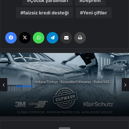
Çocuk yardımları
Deprem
faizsiz kredi desteği
Yeni çiftler
Facebook
X
WhatsApp
Telegram
Email'den paylaş
Yaz
Genel
UETDS Nedir ? Uetds.com İle Akıllı Dijital
Taşımacılık Yazılımı