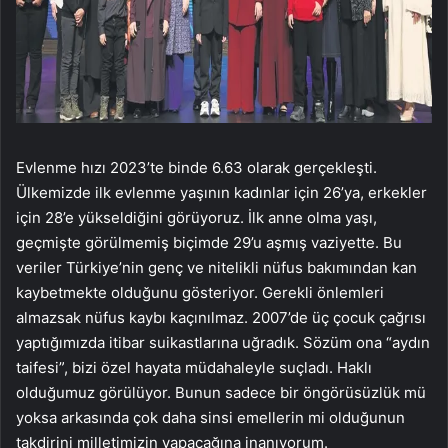
Evlenme hızı 2023’te binde 6.63 olarak gerçekleşti.
Ülkemizde ilk evlenme yaşının kadınlar için 26’ya, erkekler
için 28’e yükseldiğini görüyoruz. İlk anne olma yaşı,
geçmişte görülmemiş biçimde 29’u aşmış vaziyette. Bu
veriler Türkiye’nin genç ve nitelikli nüfus bakımından kan
kaybetmekte olduğunu gösteriyor. Gerekli önlemleri
almazsak nüfus kaybı kaçınılmaz. 2007’de üç çocuk çağrısı
yaptığımızda itibar suikastlarına uğradık. Sözüm ona “aydın
taifesi”, bizi özel hayata müdahaleyle suçladı. Haklı
olduğumuz görülüyor. Bunun sadece bir öngörüsüzlük mü
yoksa arkasında çok daha sinsi emellerin mi olduğunun
takdirini milletimizin yapacağına inanıyorum.