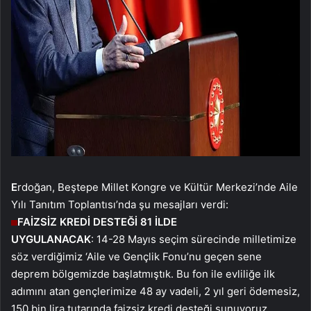
E
rdoğan, Beştepe Millet Kongre ve Kültür Merkezi’nde Aile
Yılı Tanıtım Toplantısı’nda şu mesajları verdi:
FAİZSİZ KREDİ DESTEĞİ 81 İLDE
UYGULANACAK
: 14-28 Mayıs seçim sürecinde milletimize
söz verdiğimiz ‘Aile ve Gençlik Fonu’nu geçen sene
deprem bölgemizde başlatmıştık. Bu fon ile evliliğe ilk
adımını atan gençlerimize 48 ay vadeli, 2 yıl geri ödemesiz,
150 bin lira tutarında faizsiz kredi desteği sunuyoruz.