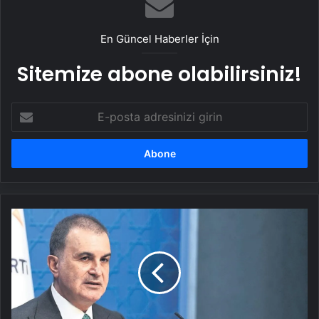
En Güncel Haberler İçin
Sitemize abone olabilirsiniz!
E-
posta
adresinizi
girin
Türkiye’nin
gündeminden
terörü
çıkaracağız