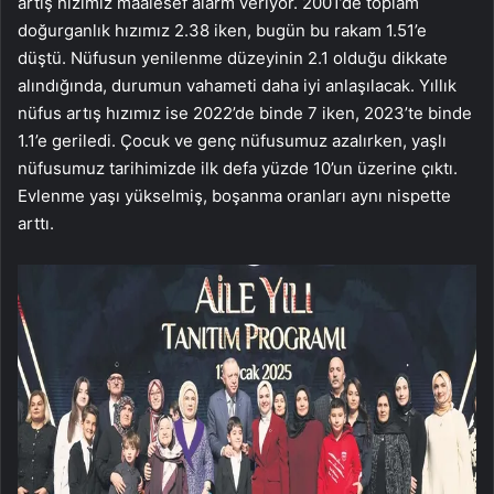
artış hızımız maalesef alarm veriyor. 2001’de toplam
doğurganlık hızımız 2.38 iken, bugün bu rakam 1.51’e
düştü. Nüfusun yenilenme düzeyinin 2.1 olduğu dikkate
alındığında, durumun vahameti daha iyi anlaşılacak. Yıllık
nüfus artış hızımız ise 2022’de binde 7 iken, 2023’te binde
1.1’e geriledi. Çocuk ve genç nüfusumuz azalırken, yaşlı
nüfusumuz tarihimizde ilk defa yüzde 10’un üzerine çıktı.
Evlenme yaşı yükselmiş, boşanma oranları aynı nispette
arttı.