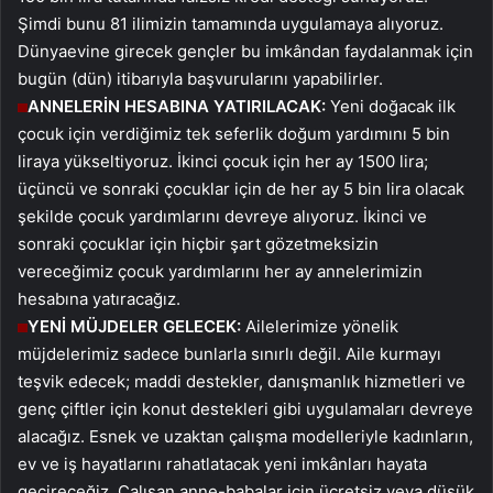
Şimdi bunu 81 ilimizin tamamında uygulamaya alıyoruz.
Dünyaevine girecek gençler bu imkândan faydalanmak için
bugün (dün) itibarıyla başvurularını yapabilirler.
ANNELERİN HESABINA YATIRILACAK:
Yeni doğacak ilk
çocuk için verdiğimiz tek seferlik doğum yardımını 5 bin
liraya yükseltiyoruz. İkinci çocuk için her ay 1500 lira;
üçüncü ve sonraki çocuklar için de her ay 5 bin lira olacak
şekilde çocuk yardımlarını devreye alıyoruz. İkinci ve
sonraki çocuklar için hiçbir şart gözetmeksizin
vereceğimiz çocuk yardımlarını her ay annelerimizin
hesabına yatıracağız.
YENİ MÜJDELER GELECEK:
Ailelerimize yönelik
müjdelerimiz sadece bunlarla sınırlı değil. Aile kurmayı
teşvik edecek; maddi destekler, danışmanlık hizmetleri ve
genç çiftler için konut destekleri gibi uygulamaları devreye
alacağız. Esnek ve uzaktan çalışma modelleriyle kadınların,
ev ve iş hayatlarını rahatlatacak yeni imkânları hayata
geçireceğiz. Çalışan anne-babalar için ücretsiz veya düşük