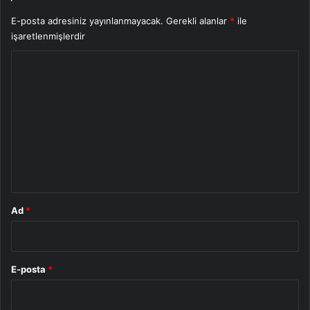
E-posta adresiniz yayınlanmayacak.
Gerekli alanlar
*
ile
işaretlenmişlerdir
Y
o
r
u
m
*
Ad
*
E-posta
*