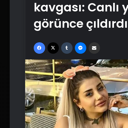
kavgası: Canlı 
görünce çıldırdı
Facebook
X
Tumblr
Messenger
Email'den paylaş