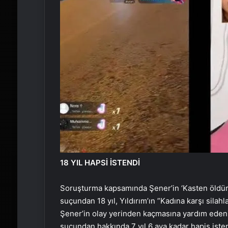
18 YIL HAPSİ İSTENDİ
Soruşturma kapsamında Şener’in ‘Kasten öldür
suçundan 18 yıl, Yıldırım’ın ”Kadına karşı silah
Şener’in olay yerinden kaçmasına yardım ede
suçundan hakkında 7 yıl 6 aya kadar hapis ist