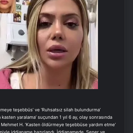
meye teşebbüs’ ve ‘Ruhsatsız silah bulundurma’
la kasten yaralama’ suçundan 1 yıl 6 ay, olay sonrasında
n Mehmet H. ‘Kasten öldürmeye teşebbüse yardım etme’
emiyle iddianame hazırlandı. İddianamede, Şener ve