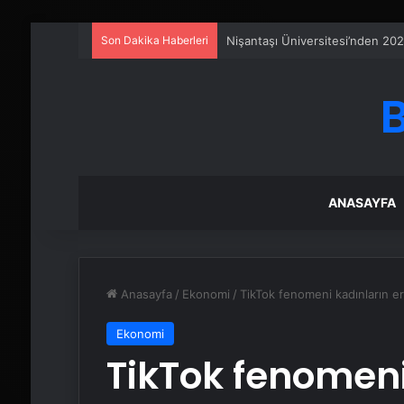
Son Dakika Haberleri
Serjoy : Dijital Medya Ajansı, 
ANASAYFA
Anasayfa
/
Ekonomi
/
TikTok fenomeni kadınların er
Ekonomi
TikTok fenomeni