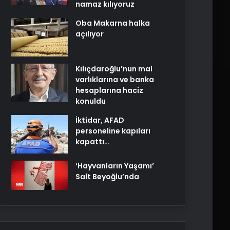
namaz kılıyoruz
Oba Makarna halka
açılıyor
Kılıçdaroğlu’nun mal
varlıklarına ve banka
hesaplarına haciz
konuldu
İktidar, AFAD
personeline kapıları
kapattı…
‘Hayvanların Yaşamı’
Salt Beyoğlu’nda