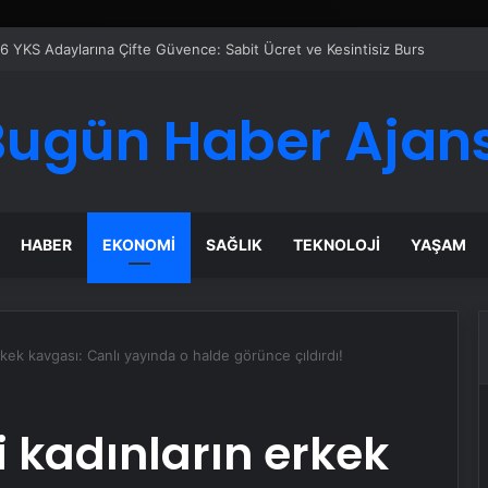
Google Reklam Ajansı, SEO Ajansı ve Web Tasarım Ajansı
Bugün Haber Ajans
HABER
EKONOMI
SAĞLIK
TEKNOLOJI
YAŞAM
kek kavgası: Canlı yayında o halde görünce çıldırdı!
 kadınların erkek