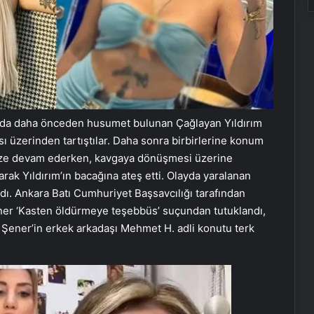
ında daha önceden husumet bulunan Çağlayan Yıldırım
 üzerinden tartıştılar. Daha sonra birbirlerine konum
z yüze devam ederken, kavgaya dönüşmesi üzerine
ak Yıldırım’ın bacağına ateş etti. Olayda yaralanan
ındı. Ankara Batı Cumhuriyet Başsavcılığı tarafından
er ‘Kasten öldürmeye teşebbüs’ suçundan tutuklandı,
e Şener’in erkek arkadaşı Mehmet H. adli konutu terk