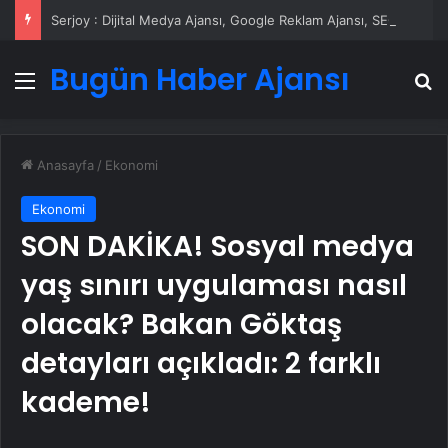
Serjoy : Dijital Medya Ajansı, Google Reklam Ajansı, SEO Ajansı ve Web Tasarım Ajansı
Bugün Haber Ajansı
Menü
A
Anasayfa
/
Ekonomi
Ekonomi
SON DAKİKA! Sosyal medya
yaş sınırı uygulaması nasıl
olacak? Bakan Göktaş
detayları açıkladı: 2 farklı
kademe!