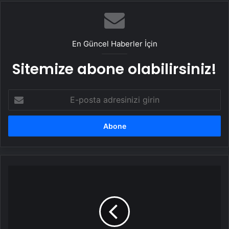
En Güncel Haberler İçin
Sitemize abone olabilirsiniz!
E-
posta
adresinizi
girin
Sahte
pasaport
şebekesi…
Pasaport
okuyucu
cihazlarla