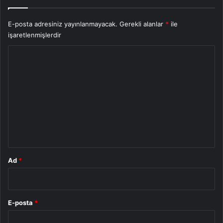
E-posta adresiniz yayınlanmayacak.
Gerekli alanlar
*
ile
işaretlenmişlerdir
Y
o
r
u
m
*
Ad
*
E-posta
*