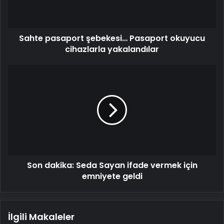
yakalandılar
Sahte pasaport şebekesi… Pasaport okuyucu
cihazlarla yakalandılar
Son
dakika:
Seda
Sayan
ifade
vermek
için
emniyete
geldi
Son dakika: Seda Sayan ifade vermek için
emniyete geldi
İlgili Makaleler