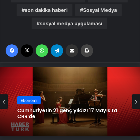
son dakika haberi
Sosyal Medya
sosyal medya uygulaması
Facebook
X
WhatsApp
Telegram
Email'den paylaş
Yaz
Ekonomi
Ekonomi
Cumhuriyetin 21 genç yıldızı 17 Mayıs’ta
CRR’de
RHM’de sertifika programı tamamlandı