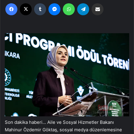
Facebook
X
Tumblr
Messenger
WhatsApp
Telegram
Email'den paylaş
Son dakika haberi… Aile ve Sosyal Hizmetler Bakanı
Mahinur Özdemir Göktaş, sosyal medya düzenlemesine