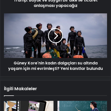
Trump: Büyük ve saygın bir ülke ile ticaret
anlaşması yapacağız
Güney
Kore'nin
kadın
dalgıçları
su
altında
yaşam
için
mi
Güney Kore'nin kadın dalgıçları su altında
evrimleşti?
Yeni
yaşam için mi evrimleşti? Yeni kanıtlar bulundu
kanıtlar
bulundu
İlgili Makaleler