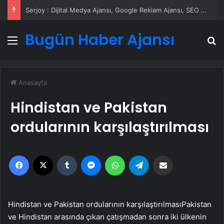
UETDS Nedir ? Uetds.com İle Akıllı Dijital Taşımacılık Yazılımı
Bugün Haber Ajansı
Menü
A
Anasayfa
Hindistan ve Pakistan
ordularının karşılaştırılması
Facebook
X
Tumblr
Messenger
WhatsApp
Telegram
Email'den paylaş
Hindistan ve Pakistan ordularının karşılaştırılmasıPakistan
ve Hindistan arasında çıkan çatışmadan sonra iki ülkenin