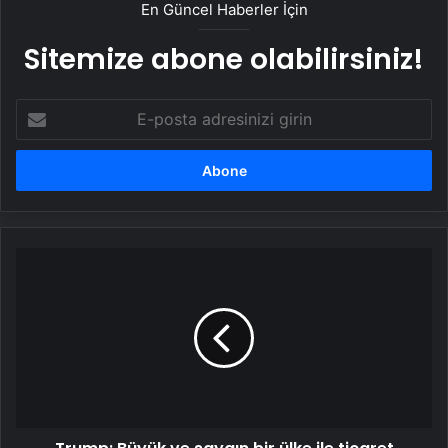
En Güncel Haberler İçin
Sitemize abone olabilirsiniz!
E-
posta
adresinizi
girin
Trump:
Büyük
ve
saygın
bir
ülke
ile
ticaret
anlaşması
yapacağız