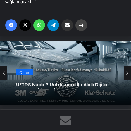
sağlanılacaktır.”
Facebook
X
WhatsApp
Telegram
Email'den paylaş
Yaz
Genel
UETDS Nedir ? Uetds.com İle Akıllı Dijital
Taşımacılık Yazılımı