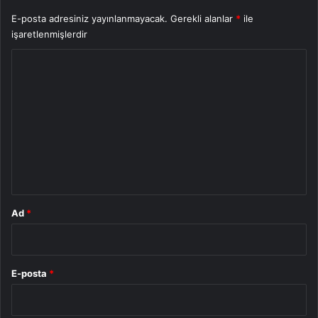
E-posta adresiniz yayınlanmayacak.
Gerekli alanlar
*
ile
işaretlenmişlerdir
Y
o
r
u
m
*
Ad
*
E-posta
*