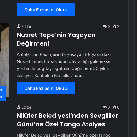
Daha Fazlasını Oku »
Editör
0
2
Nusret Tepe’nin Yaşayan
Değirmeni
Antalya’nın Kaş ilçesinde yaşayan 88 yaşındaki
Nusret Tepe, babasından devraldığı geleneksel
yöntemle buğday öğütülen değirmeni 50 yıldır
işletiyor. Sarıbelen Mahallesi’nde…
Daha Fazlasını Oku »
mi
mi
Editör
0
6
Nilüfer Belediyesi’nden Sevgililer
Günü’ne Özel Tango Atölyesi
Nilüfer Belediyesi Sevgililer Günü’ne özel tango