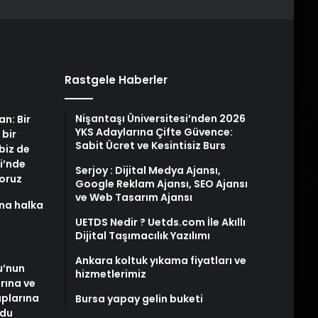
Rastgele Haberler
Nişantaşı Üniversitesi’nden 2026
an: Bir
YKS Adaylarına Çifte Güvence:
 bir
Sabit Ücret ve Kesintisiz Burs
biz de
i’nde
Serjoy : Dijital Medya Ajansı,
yoruz
Google Reklam Ajansı, SEO Ajansı
ve Web Tasarım Ajansı
na halka
UETDS Nedir ? Uetds.com İle Akıllı
Dijital Taşımacılık Yazılımı
Ankara koltuk yıkama fiyatları ve
u’nun
hizmetlerimiz
arına ve
plarına
Bursa yapay gelin buketi
ldu