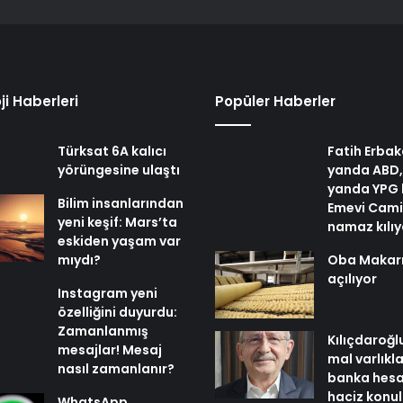
ji Haberleri
Popüler Haberler
Türksat 6A kalıcı
Fatih Erbak
yörüngesine ulaştı
yanda ABD,
yanda YPG 
Bilim insanlarından
Emevi Cami
yeni keşif: Mars’ta
namaz kılı
eskiden yaşam var
mıydı?
Oba Makar
açılıyor
Instagram yeni
özelliğini duyurdu:
Zamanlanmış
Kılıçdaroğl
mesajlar! Mesaj
mal varlıkl
nasıl zamanlanır?
banka hesa
haciz konu
WhatsApp,