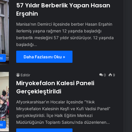
57 Yıldır Berberlik Yapan Hasan
Erşahin
Manisa’nın Demirci ilçesinde berber Hasan Erşahin
ilerlemiş yaşına rağmen 12 yaşında başladığı
berberlik mesleğini 57 yıldır sürdürüyor. 12 yaşında
başladığı…
Daha Fazlasını Oku »
mi
Editör
0
9
Miryokefalon Kalesi Paneli
Gerçekleştirildi
Afyonkarahisar’ın Hocalar ilçesinde “Yıkık
Miryokefalon Kalesinin Keşfi ve Kufi Vadisi Paneli”
gerçekleştirildi. İlçe Halk Eğitim Merkezi
Müdürlüğünün Toplantı Salonu’nda düzenlenen…
mi