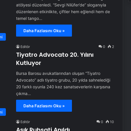
atölyesi düzenledi. “Sevgi Nilüfer’de” sloganıyla
düzenlenen etkinlikte, çiftler hem eğlendi hem de
temel tango…
Daha Fazlasını Oku »
mi
Editör
0
2
Tiyatro Advocato 20. Yılını
Kutluyor
Bursa Barosu avukatlarından oluşan “Tiyatro
Advocato” adlı tiyatro grubu, 20 yılda sahnelediği
20 farklı oyunla 240 kez sanatseverlerin karşısına
çıkma…
Daha Fazlasını Oku »
mi
Editör
0
10
Aşık Ruhsati Anıldı