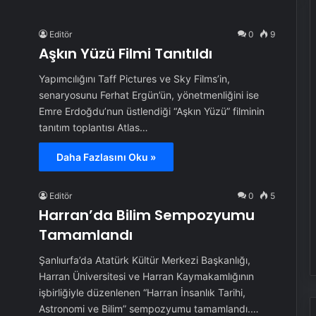
Editör
0
9
Aşkın Yüzü Filmi Tanıtıldı
Yapımcılığını Taff Pictures ve Sky Films’in,
senaryosunu Ferhat Ergün’ün, yönetmenliğini ise
Emre Erdoğdu’nun üstlendiği “Aşkın Yüzü” filminin
tanıtım toplantısı Atlas…
Daha Fazlasını Oku »
Editör
0
5
Harran’da Bilim Sempozyumu
Tamamlandı
Şanlıurfa’da Atatürk Kültür Merkezi Başkanlığı,
Harran Üniversitesi ve Harran Kaymakamlığının
işbirliğiyle düzenlenen “Harran İnsanlık Tarihi,
Astronomi ve Bilim” sempozyumu tamamlandı.…