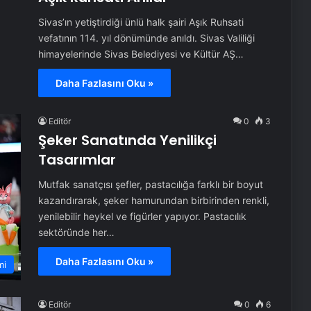
Sivas’ın yetiştirdiği ünlü halk şairi Aşık Ruhsati
vefatının 114. yıl dönümünde anıldı. Sivas Valiliği
himayelerinde Sivas Belediyesi ve Kültür AŞ…
Daha Fazlasını Oku »
Editör
0
3
Şeker Sanatında Yenilikçi
Tasarımlar
Mutfak sanatçısı şefler, pastacılığa farklı bir boyut
kazandırarak, şeker hamurundan birbirinden renkli,
yenilebilir heykel ve figürler yapıyor. Pastacılık
sektöründe her…
Daha Fazlasını Oku »
mi
Editör
0
6