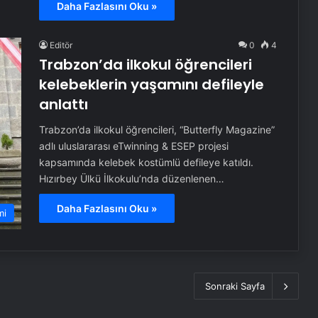
Daha Fazlasını Oku »
Editör
0
4
Trabzon’da ilkokul öğrencileri
kelebeklerin yaşamını defileyle
anlattı
Trabzon’da ilkokul öğrencileri, “Butterfly Magazine”
adlı uluslararası eTwinning & ESEP projesi
kapsamında kelebek kostümlü defileye katıldı.
Hızırbey Ülkü İlkokulu’nda düzenlenen…
Daha Fazlasını Oku »
mi
Sonraki Sayfa