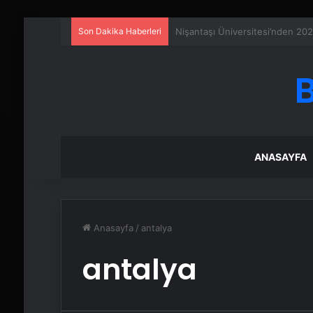
Son Dakika Haberleri
Serjoy : Dijital Medya Ajansı, 
ANASAYFA
Anasayfa
/
antalya
antalya