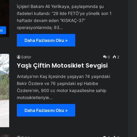
İçişleri Bakanı Ali Yerlikaya, paylaşımında şu
ifadeleri kullandı: “29 ilde FETÖ’ye yönelik son 1
haftadır devam eden “KISKAÇ-37”
operasyonlarında; 93…
mi
Daha Fazlasını Oku »
Editör
0
2
Yaşlı Çiftin Motosiklet Sevgisi
Antalya’nın Kaş ilçesinde yaşayan 74 yaşındaki
Bekir Özdere ve 76 yaşındaki eşi Habibe
Özdere’nin, 900 cc motor kapasitesine sahip
motosikletleriyle…
Daha Fazlasını Oku »