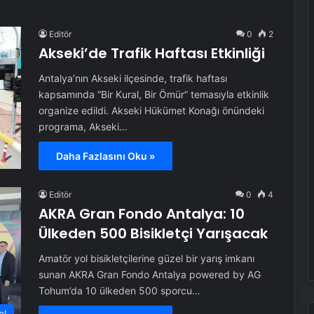
Editör
0
2
Akseki’de Trafik Haftası Etkinliği
Antalya’nın Akseki ilçesinde, trafik haftası
kapsamında “Bir Kural, Bir Ömür” temasıyla etkinlik
organize edildi. Akseki Hükümet Konağı önündeki
programa, Akseki…
Daha Fazlasını Oku »
Editör
0
4
AKRA Gran Fondo Antalya: 10
Ülkeden 500 Bisikletçi Yarışacak
Amatör yol bisikletçilerine güzel bir yarış imkanı
sunan AKRA Gran Fondo Antalya powered by AG
Tohum’da 10 ülkeden 500 sporcu…
el