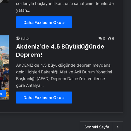
sözleriyle başlayan İlkan, ünlü sanatçının derinlerde
yatan…
Daha Fazlasını Oku »
Editör
0
6
Akdeniz’de 4.5 Büyüklüğünde
Deprem!
AKDENİZ’de 4.5 büyüklüğünde deprem meydana
geldi. İçişleri Bakanlığı Afet ve Acil Durum Yönetimi
Başkanlığı (AFAD) Deprem Dairesi’nin verilerine
göre Antalya…
er
Daha Fazlasını Oku »
Sonraki Sayfa