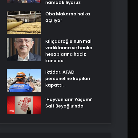
namaz kılıyoruz
Oba Makarna halka
açılıyor
Kılıçdaroğlu’nun mal
varlıklarına ve banka
hesaplarına haciz
konuldu
İktidar, AFAD
personeline kapıları
kapattı…
‘Hayvanların Yaşamı’
Salt Beyoğlu’nda