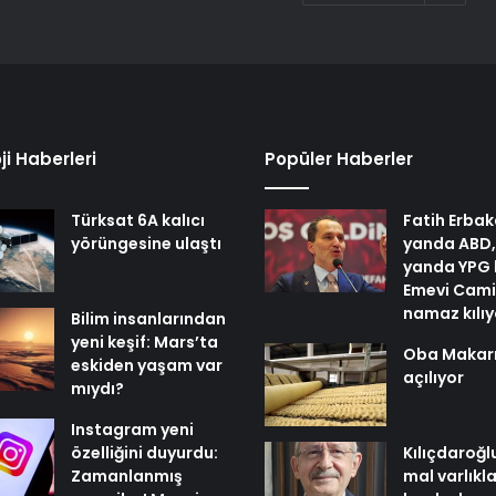
ji Haberleri
Popüler Haberler
Türksat 6A kalıcı
Fatih Erbak
yörüngesine ulaştı
yanda ABD,
yanda YPG 
Emevi Cami
namaz kılı
Bilim insanlarından
yeni keşif: Mars’ta
Oba Makar
eskiden yaşam var
açılıyor
mıydı?
Instagram yeni
özelliğini duyurdu:
Kılıçdaroğl
Zamanlanmış
mal varlıkl