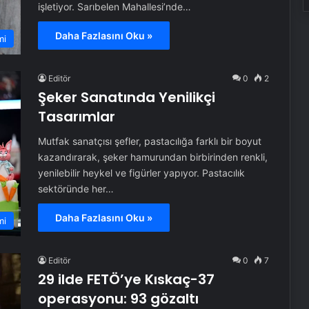
işletiyor. Sarıbelen Mahallesi’nde…
Daha Fazlasını Oku »
mi
Editör
0
2
Şeker Sanatında Yenilikçi
Tasarımlar
Mutfak sanatçısı şefler, pastacılığa farklı bir boyut
kazandırarak, şeker hamurundan birbirinden renkli,
yenilebilir heykel ve figürler yapıyor. Pastacılık
sektöründe her…
Daha Fazlasını Oku »
mi
Editör
0
7
29 ilde FETÖ’ye Kıskaç-37
operasyonu: 93 gözaltı