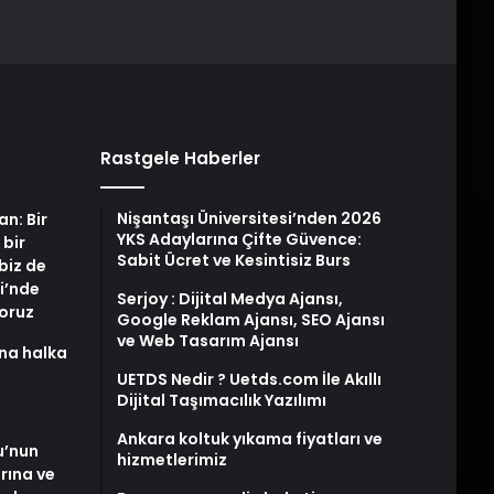
Rastgele Haberler
Nişantaşı Üniversitesi’nden 2026
an: Bir
YKS Adaylarına Çifte Güvence:
 bir
Sabit Ücret ve Kesintisiz Burs
biz de
i’nde
Serjoy : Dijital Medya Ajansı,
yoruz
Google Reklam Ajansı, SEO Ajansı
ve Web Tasarım Ajansı
na halka
UETDS Nedir ? Uetds.com İle Akıllı
Dijital Taşımacılık Yazılımı
Ankara koltuk yıkama fiyatları ve
u’nun
hizmetlerimiz
arına ve