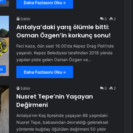
Daha Fazlasını Oku »
Editör
0
2
Antalya’daki yarış ölümle bitti:
Osman Özgen’in korkunç sonu!
Feci kaza, dün saat 16.00’da Kepez Drag Pisti’nde
yaşandı. Kepez Belediyesi tarafından 2018 yılında
yapılan piste gelen Osman Özgen ve…
mi
Daha Fazlasını Oku »
Editör
0
2
Nusret Tepe’nin Yaşayan
Değirmeni
Antalya’nın Kaş ilçesinde yaşayan 88 yaşındaki
Nusret Tepe, babasından devraldığı geleneksel
yöntemle buğday öğütülen değirmeni 50 yıldır