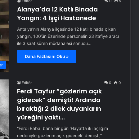
Editör
0
5
Alanya’da 12 Katlı Binada
Yangın: 4 İşçi Hastanede
Antalya’nın Alanya ilçesinde 12 katlı binada çıkan
yangın, 100’ün üzerinde personelin 23 itafiye aracı
ile 3 saat süren müdahalesi sonucu…
Daha Fazlasını Oku »
er
Editör
0
0
Ferdi Tayfur “gözlerim açık
gidecek” demişti! Ardında
bıraktığı 2 dilek duyanların
yüreğini yaktı…
“Ferdi Baba, bana bir gün ‘Hayatta iki açlığım
nedeniyle gözlerim açık gidecek’ demişti,”