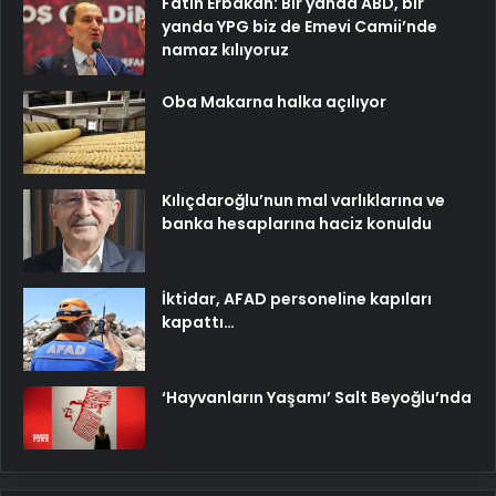
Fatih Erbakan: Bir yanda ABD, bir
yanda YPG biz de Emevi Camii’nde
namaz kılıyoruz
Oba Makarna halka açılıyor
Kılıçdaroğlu’nun mal varlıklarına ve
banka hesaplarına haciz konuldu
İktidar, AFAD personeline kapıları
kapattı…
‘Hayvanların Yaşamı’ Salt Beyoğlu’nda