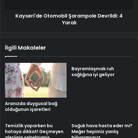
Kayseri'de Otomobil Şarampole Devrildi: 4
Yaralı
İlgili Makaleler
Bayramlaşmak ruh
sağlığına iyi geliyor
Aranızda duygusal bağ
olduğunun işaretleri
Temizlik yaparken bu
Soğuk hava hasta eder mi?
hataya dikkat! Geçmeyen
Meğer hepimiz yanlış
alerjinin sebebiymiş…
biliyormuşuz…