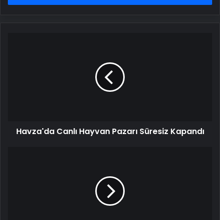
Havza'da
Canlı
Hayvan
Pazarı
Süresiz
Kapandı
Havza'da Canlı Hayvan Pazarı Süresiz Kapandı
Kayseri'de
Otomobil
Şarampole
Devrildi:
4
Yaralı