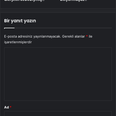
Bir yanıt yazın
E-posta adresiniz yayınlanmayacak.
Gerekli alanlar
*
ile
işaretlenmişlerdir
Y
o
r
u
m
*
Ad
*