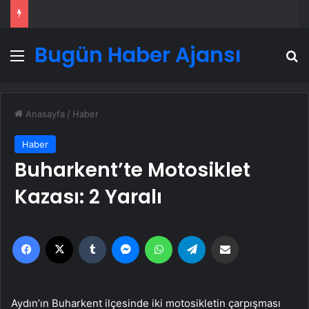
Bugün Haber Ajansı
Menü
A
Anasayfa
/
Haber
Haber
Buharkent’te Motosiklet
Kazası: 2 Yaralı
Facebook
X
Tumblr
Messenger
WhatsApp
Telegram
Email'den paylaş
Aydın’ın Buharkent ilçesinde iki motosikletin çarpışması