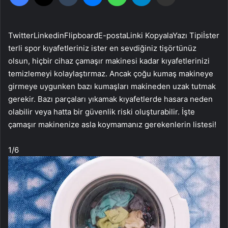
Twitter
Linkedin
Flipboard
E-posta
Linki Kopyala
Yazı Tipi
İster
terli spor kıyafetleriniz ister en sevdiğiniz tişörtünüz
olsun, hiçbir cihaz çamaşır makinesi kadar kıyafetlerinizi
temizlemeyi kolaylaştırmaz. Ancak çoğu kumaş makineye
girmeye uygunken bazı kumaşları makineden uzak tutmak
gerekir. Bazı parçaları yıkamak kıyafetlerde hasara neden
olabilir veya hatta bir güvenlik riski oluşturabilir. İşte
çamaşır makinenize asla koymamanız gerekenlerin listesi!
1
/6