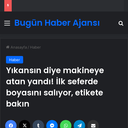
Bugün Haber Ajansı
Menü
A
Anasayfa
/
Haber
Haber
Yıkansın diye makineye
atan yandı! İlk seferde
boyasını salıyor, etikete
bakın
Facebook
X
Tumblr
Messenger
WhatsApp
Telegram
Email'den paylaş