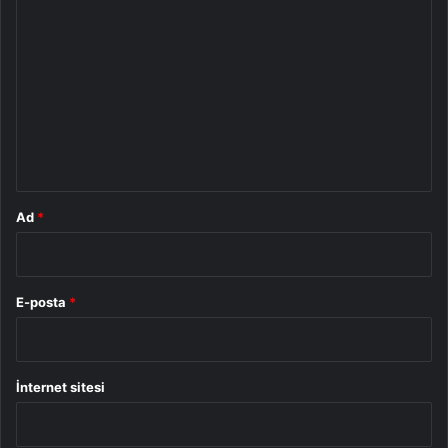
Y
o
r
u
m
*
Ad
*
E-posta
*
İnternet sitesi