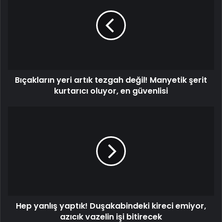
artık
tezgah
değil!
Manyetik
şerit
kurtarıcı
oluyor,
Bıçakların yeri artık tezgah değil! Manyetik şerit
en
güvenlisi
kurtarıcı oluyor, en güvenlisi
Hep
yanlış
yaptık!
Duşakabindeki
kireci
emiyor,
azıcık
vazelin
işi
Hep yanlış yaptık! Duşakabindeki kireci emiyor,
bitirecek
azıcık vazelin işi bitirecek