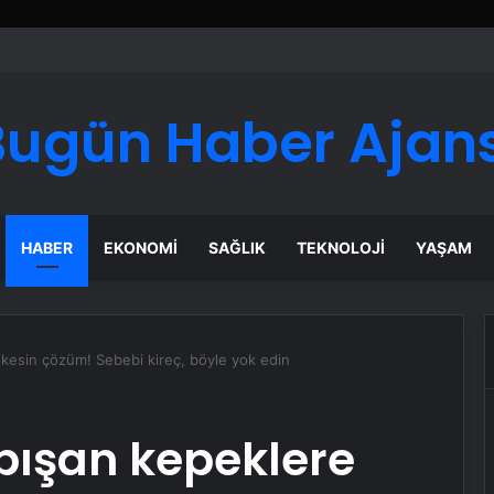
Bugün Haber Ajans
HABER
EKONOMI
SAĞLIK
TEKNOLOJI
YAŞAM
 kesin çözüm! Sebebi kireç, böyle yok edin
apışan kepeklere