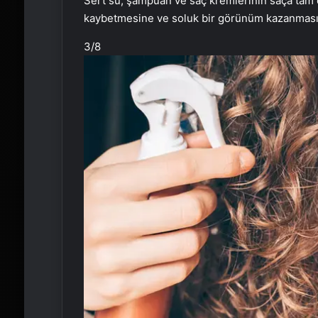
Sert su, şampuan ve saç kremlerinin saça tam o
kaybetmesine ve soluk bir görünüm kazanması
3
/8