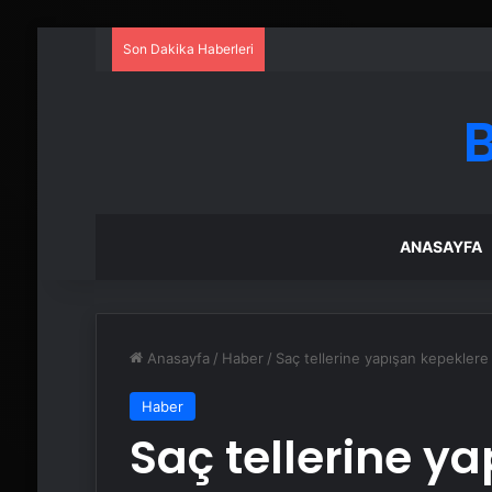
Son Dakika Haberleri
ANASAYFA
Anasayfa
/
Haber
/
Saç tellerine yapışan kepeklere
Haber
Saç tellerine y