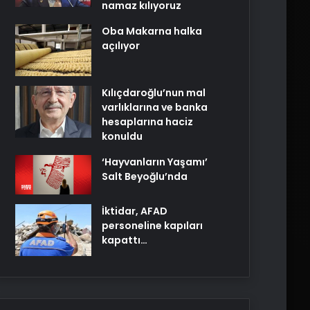
namaz kılıyoruz
Oba Makarna halka
açılıyor
Kılıçdaroğlu’nun mal
varlıklarına ve banka
hesaplarına haciz
konuldu
‘Hayvanların Yaşamı’
Salt Beyoğlu’nda
İktidar, AFAD
personeline kapıları
kapattı…