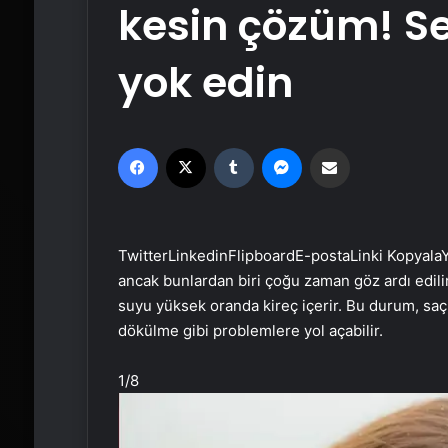
kesin çözüm! Se
yok edin
Facebook
X
Tumblr
Messenger
Email'den paylaş
Twitter
Linkedin
Flipboard
E-posta
Linki Kopyala
Y
ancak bunlardan biri çoğu zaman göz ardı edili
suyu yüksek oranda kireç içerir. Bu durum, sa
dökülme gibi problemlere yol açabilir.
1
/8