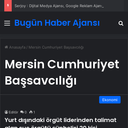
Serjoy : Dijital Medya Ajansı, Google Reklam Ajansı, SEO Ajansı ve Web Tasarım Ajansı
Bugün Haber Ajansı
Menü
A
Anasayfa
/
Mersin Cumhuriyet Başsavcılığı
Mersin Cumhuriyet
Başsavcılığı
Ekonomi
Editör
0
1
Yurt dışındaki örgüt liderinden talimat