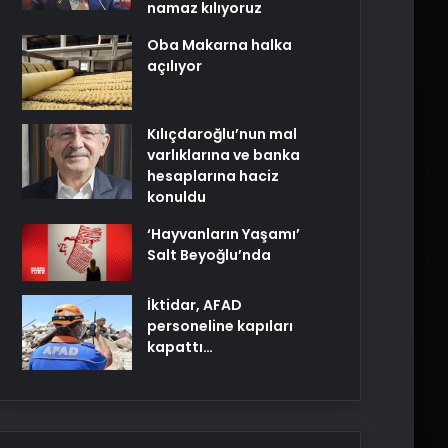
namaz kılıyoruz
Oba Makarna halka
açılıyor
Kılıçdaroğlu’nun mal
varlıklarına ve banka
hesaplarına haciz
konuldu
‘Hayvanların Yaşamı’
Salt Beyoğlu’nda
İktidar, AFAD
personeline kapıları
kapattı…