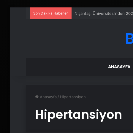
Son Dakika Haberleri
Nişantaşı Üniversitesi’nden 202
ANASAYFA
Anasayfa
/
Hipertansiyon
Hipertansiyon