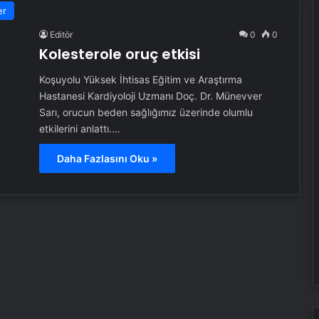
er
Editör
0
0
Kolesterole oruç etkisi
Koşuyolu Yüksek İhtisas Eğitim ve Araştırma
Hastanesi Kardiyoloji Uzmanı Doç. Dr. Münevver
Sarı, orucun beden sağlığımız üzerinde olumlu
etkilerini anlattı.…
Daha Fazlasını Oku »