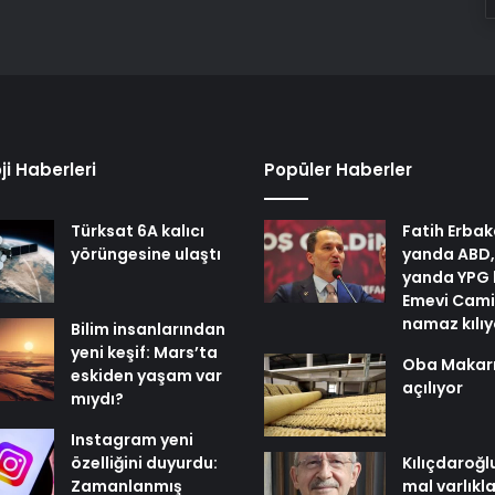
ji Haberleri
Popüler Haberler
Türksat 6A kalıcı
Fatih Erbak
yörüngesine ulaştı
yanda ABD,
yanda YPG 
Emevi Cami
namaz kılı
Bilim insanlarından
yeni keşif: Mars’ta
Oba Makar
eskiden yaşam var
açılıyor
mıydı?
Instagram yeni
özelliğini duyurdu:
Kılıçdaroğl
Zamanlanmış
mal varlıkl