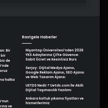
Rastgele Haberler
Nişantaşı Üniversitesi’nden 2026
an: Bir
YKS Adaylarına Çifte Güvence:
 bir
Sabit Ücret ve Kesintisiz Burs
biz de
i’nde
Serjoy : Dijital Medya Ajansı,
yoruz
Google Reklam Ajansı, SEO Ajansı
ve Web Tasarım Ajansı
na halka
UETDS Nedir ? Uetds.com İle Akıllı
Dijital Taşımacılık Yazılımı
Ankara koltuk yıkama fiyatları ve
u’nun
hizmetlerimiz
arına ve