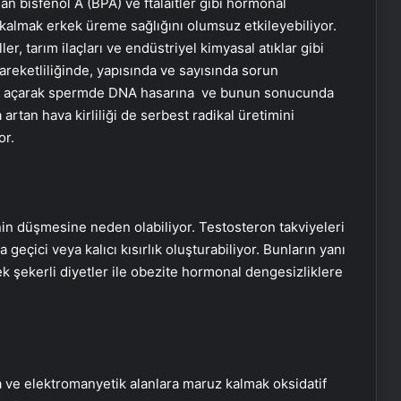
an bisfenol A (BPA) ve ftalaitler gibi hormonal
kalmak erkek üreme sağlığını olumsuz etkileyebiliyor.
er, tarım ilaçları ve endüstriyel kimyasal atıklar gibi
areketliliğinde, yapısında ve sayısında sorun
e yol açarak spermde DNA hasarına ve bunun sonucunda
 artan hava kirliliği de serbest radikal üretimini
or.
nin düşmesine neden olabiliyor. Testosteron takviyeleri
a geçici veya kalıcı kısırlık oluşturabiliyor. Bunların yanı
ek şekerli diyetler ile obezite hormonal dengesizliklere
 ve elektromanyetik alanlara maruz kalmak oksidatif