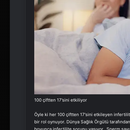
100 çiftten 17’sini etkiliyor
Öyle ki her 100 çiftten 17’sini etkileyen infert
bir rol oynuyor. Dünya Sağlık Örgütü tarafından
boyunca infertilite sorunu yaşıyor. Sperm sayıs