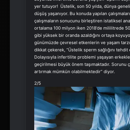
yer tutuyor! Üstelik, son 50 yılda, dünya gene
düşüş yaşanıyor. Bu konuda yapılan çalışmaların
çalışmaların sonucunu birleştiren istatiksel an
ortalama 100 milyon iken 2018’de mililitrede 
gibi yüksek bir oranda azaldığını ortaya koyuy
günümüzde çevresel etkenlerin ve yaşam tarzı de
dikkat çekerek, “Üstelik sperm sağlığını tehdit
Dolayısıyla infertilite problemi yaşayan erkekl
geçirilmesi büyük önem taşımaktadır. Sorunu çö
artırmak mümkün olabilmektedir” diyor.
2
/5