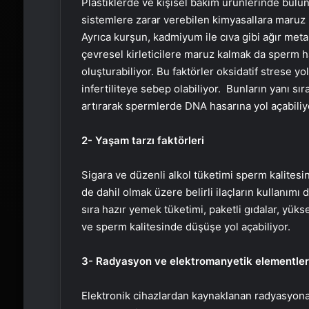
Plastiklerde ve kişisel bakım ürünlerinde bulun
sistemlere zarar verebilen kimyasallara maruz 
Ayrıca kurşun, kadmiyum ile cıva gibi ağır metall
çevresel kirleticilere maruz kalmak da sperm h
oluşturabiliyor. Bu faktörler oksidatif stres
infertiliteye sebep olabiliyor. Bunların yanı sıra
artırarak spermlerde DNA hasarına yol açabiliy
2- Yaşam tarzı faktörleri
Sigara ve düzenli alkol tüketimi sperm kalitesi
de dahil olmak üzere belirli ilaçların kullanımı d
sıra hazır yemek tüketimi, paketli gıdalar, yüks
ve sperm kalitesinde düşüşe yol açabiliyor.
3- Radyasyon ve elektromanyetik elementler
Elektronik cihazlardan kaynaklanan radyasyona