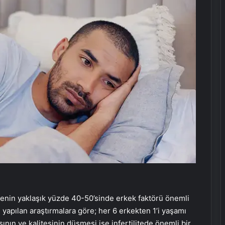
ilitenin yaklaşık yüzde 40-50’sinde erkek faktörü önemli
 yapılan araştırmalara göre; her 6 erkekten 1’i yaşamı
ının ve kalitesinin düşmesi ise infertilitede önemli bir