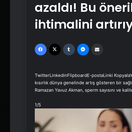
azaldı! Bu öner
ihtimalini artırı
Facebook
X
Tumblr
Messenger
Email'den paylaş
Twitter
Linkedin
Flipboard
E-posta
Linki Kopyala
Y
kısırlık dünya genelinde artış gösteren bir sağl
Ramazan Yavuz Akman, sperm sayısını ve kalitesi
1
/5