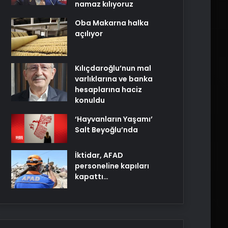
namaz kılıyoruz
Oba Makarna halka
açılıyor
Kılıçdaroğlu’nun mal
varlıklarına ve banka
hesaplarına haciz
konuldu
‘Hayvanların Yaşamı’
Salt Beyoğlu’nda
İktidar, AFAD
personeline kapıları
kapattı…