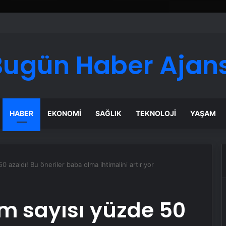
Bugün Haber Ajans
HABER
EKONOMI
SAĞLIK
TEKNOLOJI
YAŞAM
 azaldı! Bu öneriler baba olma ihtimalini artırıyor
m sayısı yüzde 50