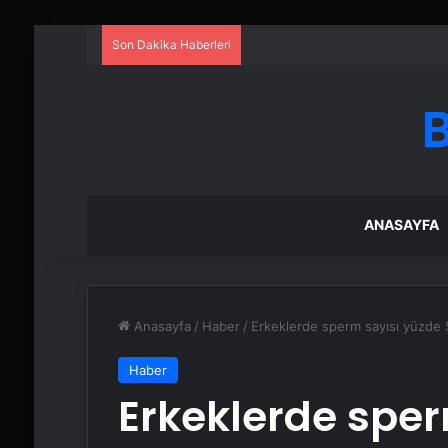
Son Dakika Haberleri
ANASAYFA
Anasayfa
/
Haber
/
Erkeklerde sperm sayısı yüzde 50
Haber
Erkeklerde sper