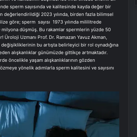
linde sperm sayısında ve kalitesinde kayda değer bir
 değerlendirildiği 2023 yılında, birden fazla bilimsel
alize göre; sperm sayısı 1973 yılında mililitrede
50 milyona düşmüş. Bu rakamlar spermlerin yüzde 50
or! Üroloji Uzmanı Prof. Dr. Ramazan Yavuz Akman,
ğişikliklerinin bu artışta belirleyici bir rol oynadığına
 eden alışkanlıklar günümüzde gittikçe artmaktadır.
erde öncelikle yaşam alışkanlıklarının gözden
zmeye yönelik adımlarla sperm kalitesini ve sayısını